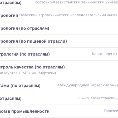
 отраслям)
Восточно-Казахстанский технический универ
трология
Казахский агротехнический исследовательский униве
рология (по отраслям)
рология (по пищевой отрасли)
рология (по отраслям)
Карагандинск
троль качества (по отраслям)
а Муртазы (МТУ им. Муртазы)
ами (по отраслям)
Международный Таразский унив
 отраслям)
Южно-Казахстанский 
твом в промышленности
Таразск