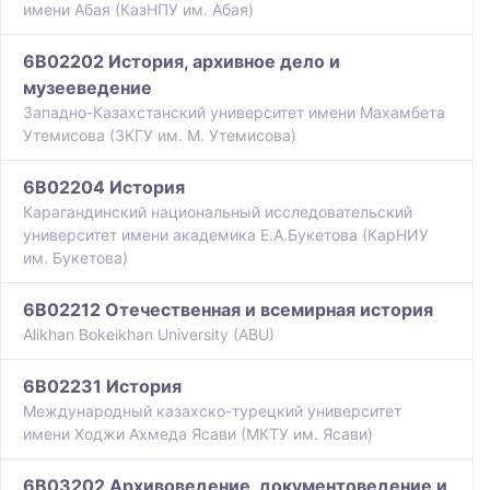
имени Абая (КазНПУ им. Абая)
6B02202 История, архивное дело и
музееведение
Западно-Казахстанский университет имени Махамбета
Утемисова (ЗКГУ им. М. Утемисова)
6B02204 История
Карагандинский национальный исследовательский
университет имени академика Е.А.Букетова (КарНИУ
им. Букетова)
6B02212 Отечественная и всемирная история
Alikhan Bokeikhan University (ABU)
6B02231 История
Международный казахско-турецкий университет
имени Ходжи Ахмеда Ясави (МКТУ им. Ясави)
6B03202 Архивоведение, документоведение и