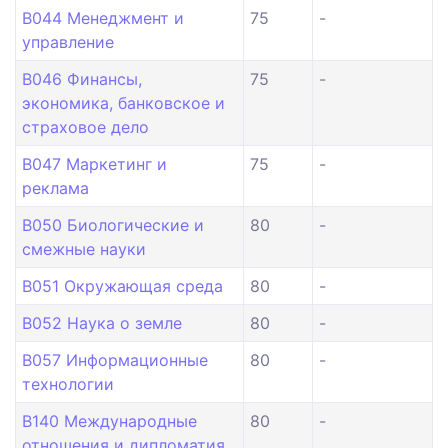
B044 Менеджмент и
75
-
управление
B046 Финансы,
75
-
экономика, банковское и
страховое дело
B047 Маркетинг и
75
-
реклама
B050 Биологические и
80
-
смежные науки
B051 Окружающая среда
80
-
B052 Наука о земле
80
-
B057 Информационные
80
-
технологии
B140 Международные
80
-
отношения и дипломатия