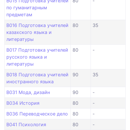
B015 Подготовка учителей
80
-
по гуманитарным
предметам
B016 Подготовка учителей
80
35
казахского языка и
литературы
B017 Подготовка учителей
80
-
русского языка и
литературы
B018 Подготовка учителей
90
35
иностранного языка
B031 Мода, дизайн
90
-
B034 История
80
-
B036 Переводческое дело
80
-
B041 Психология
80
-