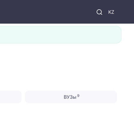
KZ
9
ВУЗы