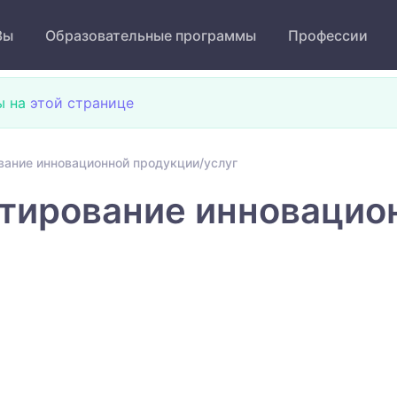
Зы
Образовательные программы
Профессии
ы на
этой странице
ание инновационной̆ продукции/услуг
тирование инновацион