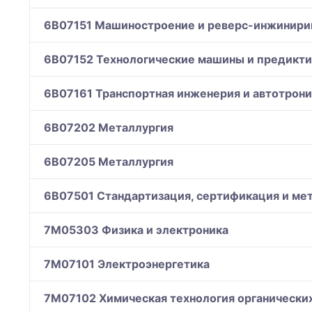
6B07151 Машиностроение и реверс-инжинири
6B07152 Технологические машины и предикти
6B07161 Транспортная инженерия и автотрони
6B07202 Металлургия
6B07205 Металлургия
6B07501 Стандартизация, сертификация и мет
7M05303 Физика и электроника
7M07101 Электроэнергетика
7M07102 Химическая технология органически