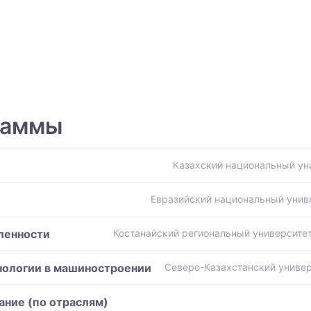
раммы
Казахский национальный ун
Евразийский национальный униве
ленности
Костанайский региональный университе
нологии в машиностроении
Северо-Казахстанский универ
ание (по отраслям)