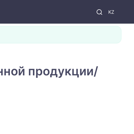
KZ
ной̆ продукции/