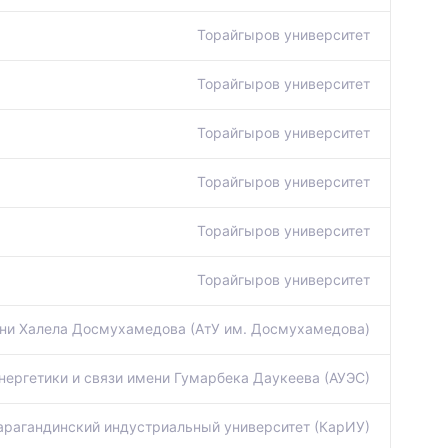
Торайгыров университет
Торайгыров университет
Торайгыров университет
Торайгыров университет
Торайгыров университет
Торайгыров университет
ни Халела Досмухамедова (АтУ им. Досмухамедова)
нергетики и связи имени Гумарбека Даукеева (АУЭС)
арагандинский индустриальный университет (КарИУ)