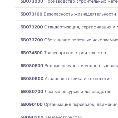
5B073000
Производство строительных матер
5B073100
Безопасность жизнедеятельности
5B073200
Стандартизация, сертификация и 
5B073700
Обогащение полезных ископаемы
5B074500
Транспортное строительство
5B080500
Водные ресурсы и водопользован
5B080600
Аграрная техника и технология
5B080700
Лесные ресурсы и лесоводство
5B090100
Организация перевозок, движения
5B090300
Землеустройство