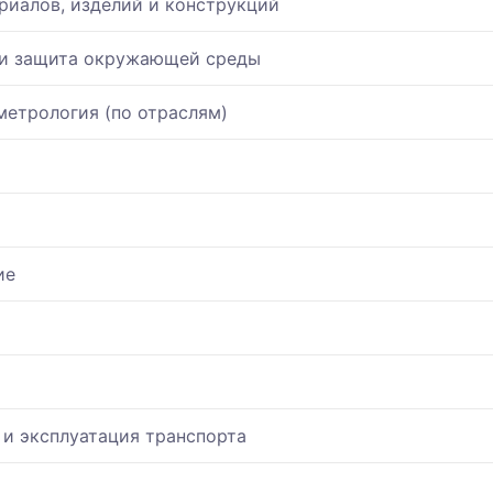
иалов, изделий и конструкций
 и защита окружающей среды
метрология (по отраслям)
х
ие
 и эксплуатация транспорта