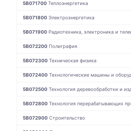
5B071700
Теплоэнергетика
5B071800
Электроэнергетика
5B071900
Радиотехника, электроника и тел
5B072200
Полиграфия
5B072300
Техническая физика
5B072400
Технологические машины и оборуд
5B072500
Технология деревообработки и изд
5B072800
Технология перерабатывающих про
5B072900
Строительство