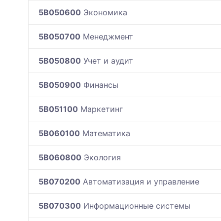
5B050600
Экономика
5B050700
Менеджмент
5B050800
Учет и аудит
5B050900
Финансы
5B051100
Маркетинг
5B060100
Математика
5B060800
Экология
5B070200
Автоматизация и управление
5B070300
Информационные системы