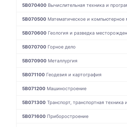
5B070400
Вычислительная техника и програ
5B070500
Математическое и компьютерное 
5B070600
Геология и разведка месторожде
5B070700
Горное дело
5B070900
Металлургия
5B071100
Геодезия и картография
5B071200
Машиностроение
5B071300
Транспорт, транспортная техника 
5B071600
Приборостроение