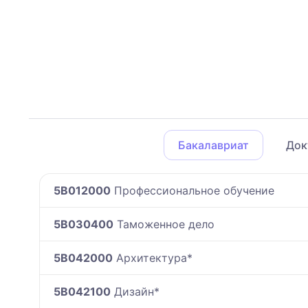
Бакалавриат
Док
5B012000
Профессиональное обучение
5B030400
Таможенное дело
5B042000
Архитектура*
5B042100
Дизайн*