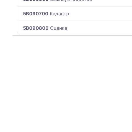
5B090700
Кадастр
5B090800
Оценка