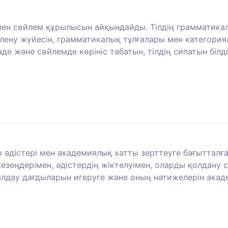
руі мен сөйлем құрылысын айқындайды. Тілдің граммати
үрлену жүйесін, грамматикалық тұлғалары мен категориял
Сөзде және сөйлемде көрініс табатын, тілдің сипатын б
 әдістері мен академиялық хатты зерттеуге бағыттал
кезеңдерімен, әдістердің жіктелуімен, оларды қолдану
алдау дағдыларын игеруге және оның нәтижелерін ака