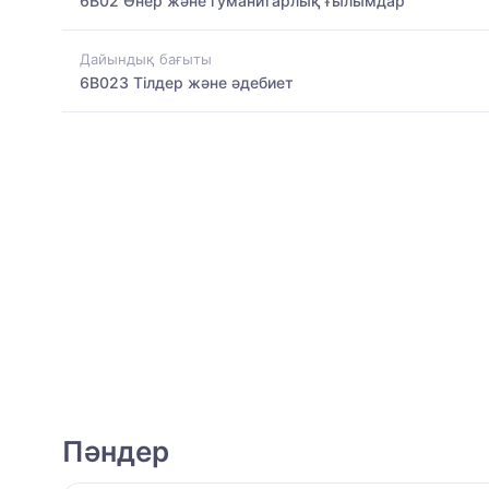
6B02 Өнер және гуманитарлық ғылымдар
Дайындық бағыты
6B023 Тілдер және әдебиет
Пәндер