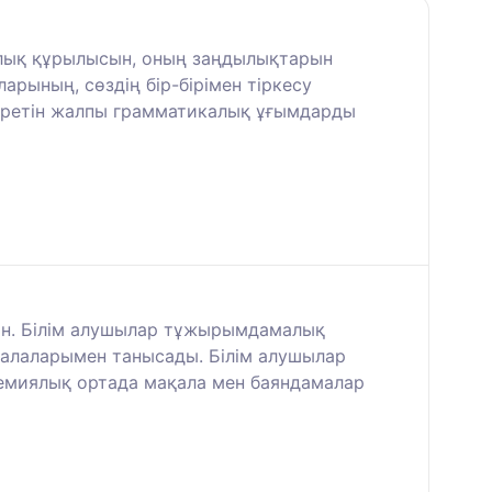
калық құрылысын, оның заңдылықтарын
арының, сөздің бір-бірімен тіркесу
ілдіретін жалпы грамматикалық ұғымдарды
ған. Білім алушылар тұжырымдамалық
 салаларымен танысады. Білім алушылар
демиялық ортада мақала мен баяндамалар