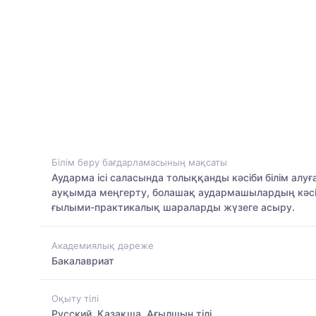
Білім беру бағдарламасының мақсаты
Аударма ісі саласында толыққанды кәсіби білім алу
ауқымда меңгерту, болашақ аудармашылардың кәсіб
ғылыми-практикалық шараларды жүзеге асыру.
Академиялық дәреже
Бакалавриат
Оқыту тілі
Русский, Қазақша, Ағылшын тілі