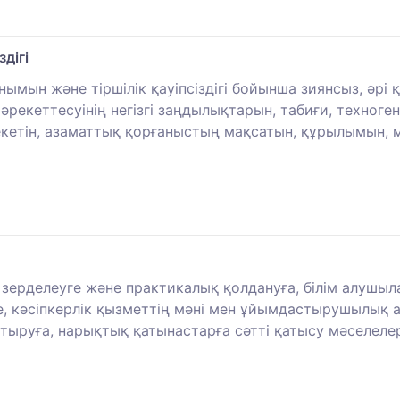
дігі
ын және тіршілік қауіпсіздігі бойынша зиянсыз, әрі қауі
рекеттесуінің негізгі заңдылықтарын, табиғи, техноген
екетін, азаматтық қорғаныстың мақсатын, құрылымын, мі
қ зерделеуге және практикалық қолдануға, білім алуш
 кәсіпкерлік қызметтің мәні мен ұйымдастырушылық а
тыруға, нарықтық қатынастарға сәтті қатысу мәселелер