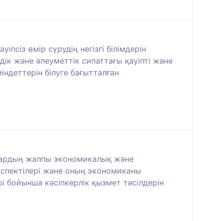
псіз өмір сүрудің негізгі білімдерін
дік және әлеуметтік сипаттағы қауіпті және
ндеттерін білуге бағытталған
ылардың жалпы экономикалық және
спектілері және оның экономиканы
і бойынша кәсіпкерлік қызмет тәсілдерін