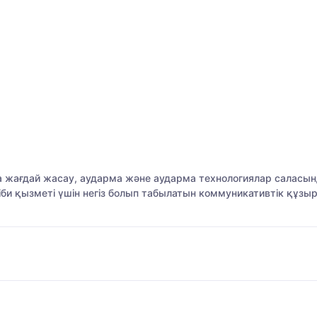
ға жағдай жасау, аударма және аударма технологиялар саласы
и қызметі үшін негіз болып табылатын коммуникативтік құзыр