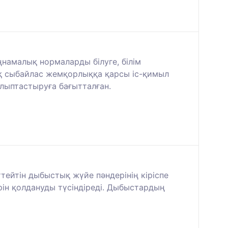
намалық нормаларды білуге, білім
қ сыбайлас жемқорлыққа қарсы іс-қимыл
алыптастыруға бағытталған.
ейтін дыбыстық жүйе пәндерінің кіріспе
рін қолдануды түсіндіреді. Дыбыстардың