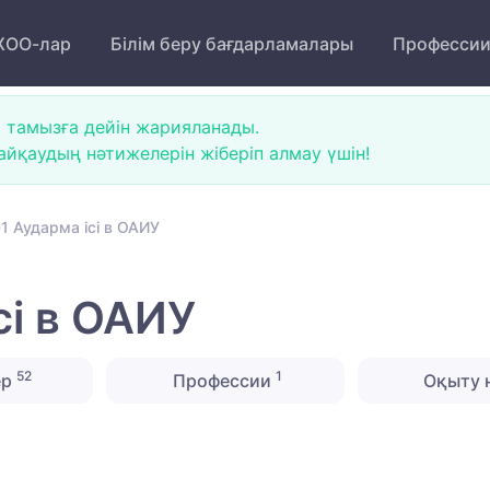
ОО-лар
Білім беру бағдарламалары
Професси
 тамызға дейін жарияланады.
йқаудың нәтижелерін жіберіп алмау үшін!
1 Аударма ісі в ОАИУ
сі в ОАИУ
52
1
ер
Профессии
Оқыту 