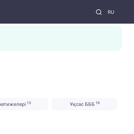
и
RU
13
16
нәтижелері
Ұқсас БББ