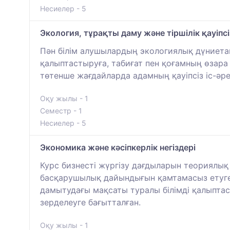
Несиелер - 5
Экология, тұрақты даму және тіршілік қауіпсіз
Пән білім алушылардың экологиялық дүниетаным
қалыптастыруға, табиғат пен қоғамның өзара ә
төтенше жағдайларда адамның қауіпсіз іс-әр
Оқу жылы - 1
Семестр - 1
Несиелер - 5
Экономика және кәсіпкерлік негіздері
Курс бизнесті жүргізу дағдыларын теориялы
басқарушылық дайындығын қамтамасыз етуге,
дамытудағы мақсаты туралы білімді қалыптас
зерделеуге бағытталған.
Оқу жылы - 1