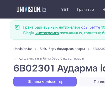
ҰБТ
Гранттар
Ж
Грант байқауының нәтижелері
осы бетте
10
Біздің
инстаграмға
жазылыңыз, гранттық ба
Univision.kz
Білім беру бағдарламалары
6B0230
Қолданыстағы білім беру бағдарламасы
6B02301 Аударма і
Жалпы мәліметтер
Пәнд