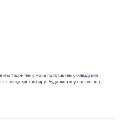
ндағы теориялық және практикалық білімді кең
еттілік қалыптастыру. Аударматану саласында