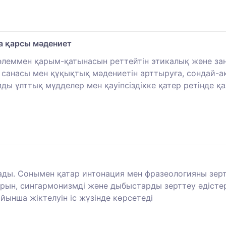
а қарсы мәдениет
әлеммен қарым-қатынасын реттейтін этикалық және заң
санасы мен құқықтық мәдениетін арттыруға, сондай-а
ды ұлттық мүдделер мен қауіпсіздікке қатер ретінде қ
ды. Сонымен қатар интонация мен фразеологияны зертт
тарын, сингармонизмді және дыбыстарды зерттеу әдісте
ынша жіктелуін іс жүзінде көрсетеді