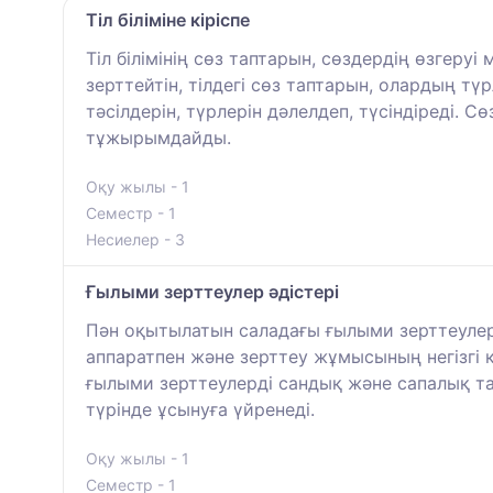
Тіл біліміне кіріспе
Тіл білімінің сөз таптарын, сөздердің өзге
зерттейтін, тілдегі сөз таптарын, олардың т
тәсілдерін, түрлерін дәлелдеп, түсіндіреді. 
тұжырымдайды.
Оқу жылы - 1
Семестр - 1
Несиелер - 3
Ғылыми зерттеулер әдістері
Пән оқытылатын саладағы ғылыми зерттеулер
аппаратпен және зерттеу жұмысының негізгі 
ғылыми зерттеулерді сандық және сапалық т
түрінде ұсынуға үйренеді.
Оқу жылы - 1
Семестр - 1