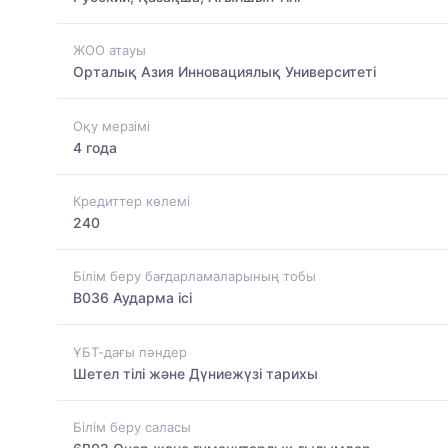
ЖОО атауы
Орталық Азия Инновациялық Университеті
Оқу мерзімі
4 года
Кредиттер көлемі
240
Білім беру бағдарламаларының тобы
B036 Аударма ісі
ҰБТ-дағы пәндер
Шетел тілі және Дүниежүзі тарихы
Білім беру саласы