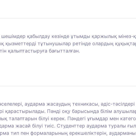
ы шешімдер қабылдау кезінде ұтымды қаржылық мінез-
қ қызметтерді тұтынушылар ретінде олардың құқықтар
тін қалыптастыруға бағытталған.
елелері, аударма жасаудың техникасы, әдіс-тәсілдер
рі қарастырылады. Пәнді оқу барысында білім алушыла
лық талаптарын білуі керек. Пәндегі ұғымдар мен кат
ударма жасай білуі тиіс. Студенттер аударма туралы ғ
дарма тип пен формаларының ерекшеліктерін, аударманы