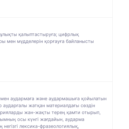
құлықты қалыптастыруға; цифрлық
ы мен мүдделерін қорғауға байланысты
і мен аудармаға және аудармашыға қойылатын
р аударғалы жатқан материалдағы сөздін
егорияларды жан-жақты терең қамти отырып,
ылымның осы күнгі жағдайын, аударма
ң негізгі лексика-фразеологиялық,