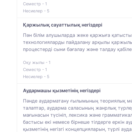
Семестр - 1
Несиелер - 5
Қаржылық сауаттылық негіздері
Пән білім алушыларда жеке қаржыға қатыст
технологияларды пайдалану арқылы қаржылы
процестерді сыни бағалау және талдау қабіле
Оқу жылы - 1
Семестр - 1
Несиелер - 5
Аудармашы қызметінің негіздері
Пәнде аударматану ғылымының теориялық мәс
талаптар, аударма саласының жанрлық түрле
мағынасын түсініп, лексика және грамматика
бастысы екі немесе бірнеше тілдерге еркін а
қызметінің негізгі концепцияларын, түрлі ау