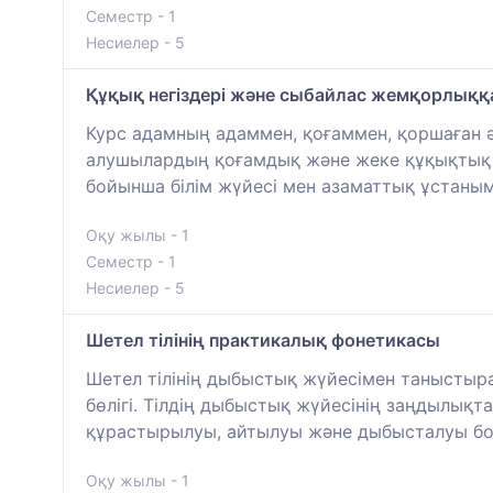
Семестр - 1
Несиелер - 5
Құқық негіздері және сыбайлас жемқорлыққ
Курс адамның адаммен, қоғаммен, қоршаған 
алушылардың қоғамдық және жеке құқықтық 
бойынша білім жүйесі мен азаматтық ұстаным
Оқу жылы - 1
Семестр - 1
Несиелер - 5
Шетел тілінің практикалық фонетикасы
Шетел тілінің дыбыстық жүйесімен таныстыра
бөлігі. Тілдің дыбыстық жүйесінің заңдылық
құрастырылуы, айтылуы және дыбысталуы бой
Оқу жылы - 1