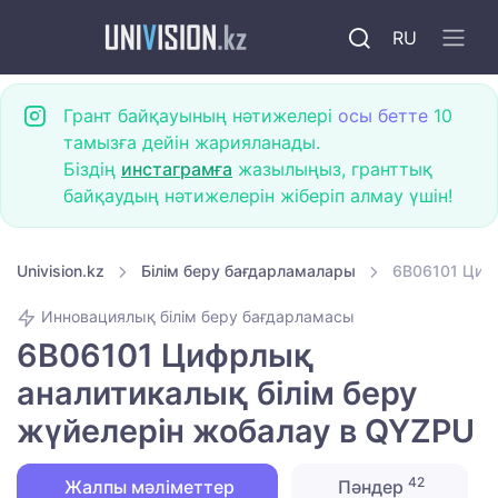
RU
Грант байқауының нәтижелері
осы бетте
10
тамызға дейін жарияланады.
Біздің
инстаграмға
жазылыңыз, гранттық
байқаудың нәтижелерін жіберіп алмау үшін!
Univision.kz
Білім беру бағдарламалары
6B06101 Цифр
Инновациялық білім беру бағдарламасы
6B06101 Цифрлық
аналитикалық білім беру
жүйелерін жобалау в QYZPU
42
Жалпы мәліметтер
Пәндер