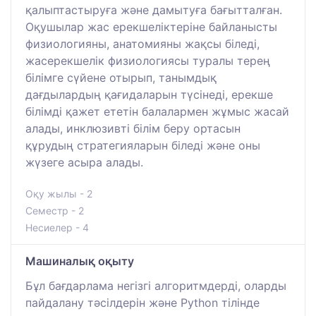
қалыптастыруға және дамытуға бағытталған.
Оқушылар жас ерекшеліктеріне байланысты
физиологияны, анатомияны жақсы біледі,
жасерекшелік физиологиясы туралы терең
білімге сүйене отырып, танымдық
дағдылардың қағидаларын түсінеді, ерекше
білімді қажет ететін балалармен жұмыс жасай
алады, инклюзивті білім беру ортасын
құрудың стратегияларын біледі және оны
жүзеге асыра алады.
Оқу жылы - 2
Семестр - 2
Несиелер - 4
Машиналық оқыту
Бұл бағдарлама негізгі алгоритмдерді, оларды
пайдалану тәсілдерін және Python тілінде