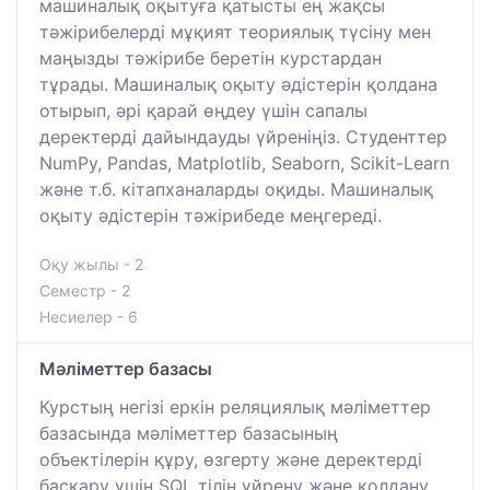
машиналық оқытуға қатысты ең жақсы
тәжірибелерді мұқият теориялық түсіну мен
маңызды тәжірибе беретін курстардан
тұрады. Машиналық оқыту әдістерін қолдана
отырып, әрі қарай өңдеу үшін сапалы
деректерді дайындауды үйреніңіз. Студенттер
NumPy, Pandas, Matplotlib, Seaborn, Scikit-Learn
және т.б. кітапханаларды оқиды. Машиналық
оқыту әдістерін тәжірибеде меңгереді.
Оқу жылы - 2
Семестр - 2
Несиелер - 6
Мәліметтер базасы
Курстың негізі еркін реляциялық мәліметтер
базасында мәліметтер базасының
объектілерін құру, өзгерту және деректерді
басқару үшін SQL тілін үйрену және қолдану