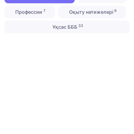
7
9
Профессии
Оқыту нәтижелері
33
Ұқсас БББ