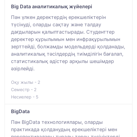
Big Data аналитикалық жүйелері
Пән үлкен деректердің ерекшеліктерін
түсінуді, оларды сақтау және талдау
дағдыларын қалыптастырады. Студенттер
деректер құрылымын мен инфрақұрылымын
зерттейді, болжамды модельдерді қолданады,
аналитикалық тәсілдердің тиімділігін бағалап,
статистикалық әдістер арқылы шешімдер
әзірлейді.
Оқу жылы - 2
Семестр - 2
Несиелер - 5
BigData
Пән BigData технологиялары, оларды
практикада қолданудың ерекшеліктері мен
перспективалары туралы терең түсініктерді