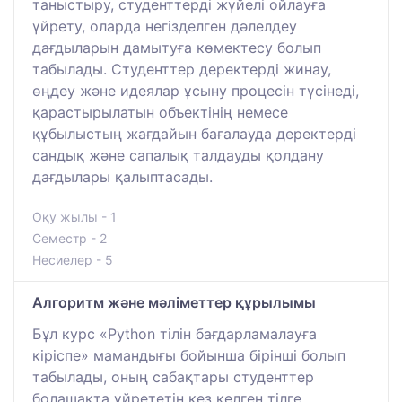
таныстыру, студенттерді жүйелі ойлауға
үйрету, оларда негізделген дәлелдеу
дағдыларын дамытуға көмектесу болып
табылады. Студенттер деректерді жинау,
өңдеу және идеялар ұсыну процесін түсінеді,
қарастырылатын объектінің немесе
құбылыстың жағдайын бағалауда деректерді
сандық және сапалық талдауды қолдану
дағдылары қалыптасады.
Оқу жылы - 1
Семестр - 2
Несиелер - 5
Алгоритм және мәліметтер құрылымы
Бұл курс «Python тілін бағдарламалауға
кіріспе» мамандығы бойынша бірінші болып
табылады, оның сабақтары студенттер
болашақта үйрететін кез келген тілге