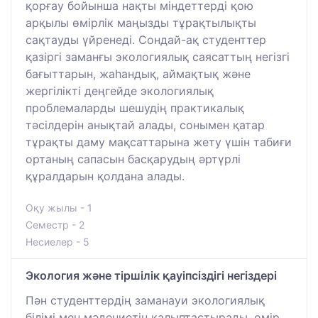
қорғау бойынша нақты міндеттерді қою
арқылы өмірлік маңызды тұрақтылықты
сақтауды үйренеді. Сондай-ақ студенттер
қазіргі заманғы экологиялық саясаттың негізгі
бағыттарын, жаһандық, аймақтық және
жергілікті деңгейде экологиялық
проблемаларды шешудің практикалық
тәсілдерін анықтай алады, сонымен қатар
тұрақты даму мақсаттарына жету үшін табиғи
ортаның сапасын басқарудың әртүрлі
құралдарын қолдана алады.
Оқу жылы - 1
Семестр - 2
Несиелер - 5
Экология және тіршілік қауіпсіздігі негіздері
Пән студенттердің заманауи экологиялық
білімі мен мәдениетін қалыптастырады, өмір