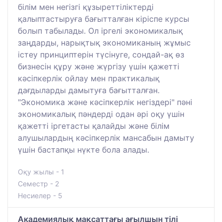
білім мен негізгі құзыреттіліктерді
қалыптастыруға бағытталған кіріспе курсы
болып табылады. Ол іргелі экономикалық
заңдарды, нарықтық экономиканың жұмыс
істеу принциптерін түсінуге, сондай-ақ өз
бизнесін құру және жүргізу үшін қажетті
кәсіпкерлік ойлау мен практикалық
дағдыларды дамытуға бағытталған.
"Экономика және кәсіпкерлік негіздері" пәні
экономикалық пәндерді одан әрі оқу үшін
қажетті іргетасты қалайды және білім
алушылардың кәсіпкерлік мансабын дамыту
үшін бастапқы нүкте бола алады.
Оқу жылы - 1
Семестр - 2
Несиелер - 5
Академиялық мақсаттағы ағылшын тілі