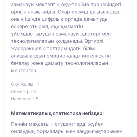
заманауи мектептің оқу-тәрбие процесіндегі
орнын анықтайды. Олар икемді дағдыларды,
оның ішінде цифрлық ортада дамытуды
ескере отырып, оқу қызметін
ұйымдастырудың заманауи әдістері мен
технологияларын қолданады. Әртүрлі
жасерекшелік топтарындағы білім
алушылардың эмоционалды интеллектін
бағалау және дамыту технологияларын
меңгерген.
Оқу жылы - 1
Семестр - 2
Несиелер - 5
Математикалық статистика негіздері
Пәннің мақсаты - студенттерді жүйелі
ойлаудың формалары мен заңдылықтарымен