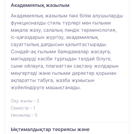
Академиялық жазылым
Академиялық жазылым пәні білім алушыларды
функционалды стиль түрлері мен ғылыми
мақала жазу, салалық пәндік терминология,
іс-қағаздарын жүргізу, академиялық
сауаттылық дағдысын қалыптастырады.
Сондай-ақ ғылыми баяндамалар жасауға,
мәтіндерді кәсіби тұрғыдан талдай білуге,
сыни ойлауға, плагиаттан сақтану жолдарын
меңгертеді және ғылыми деректер қорынан
ақпаратты табуға, жазба жұмысын
жүйеліндіруге машықтанады.
Оқу жылы - 2
Семестр - 1
Несиелер - 5
Ықтималдықтар теориясы және