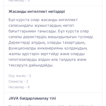
Несиелер - 5
Жасанды интеллект негіздері
Бұл курста олар жасанды интеллект
саласындағы жұмыстардың негізгі
бағыттарымен танысады. Бұл курста олар
сапалы деректердің маңыздылығын түсінеді.
Деректерді алудың, оларды тазартудың,
функционалды инженерияны қолданудың
жалпы әдістерін зерттейді және оларды
гипотезаларды алдын-ала талдауға және
тексеруге дайындайды.
Оқу жылы - 2
Семестр - 2
Несиелер - 6
JAVA бағдарламалау тілі