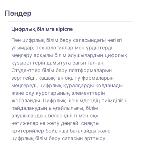
Пәндер
Цифрлық білімге кіріспе
Пән цифрлық білім беру саласындағы негізгі
ұғымдар, технологиялар мен үрдістерді
меңгеру арқылы білім алушылардың цифрлық
құзыреттерін дамытуға бағытталған.
Студенттер білім беру платформаларын
зерттейді, қашықтан оқыту формаларын
меңгереді, цифрлық құралдарды қолданады
және оқу курстарының элементтерін
жобалайды. Цифрлық шешімдердің тиімділігін
пайдаланудың ыңғайлылығы, білім
алушылардың белсенділігі мен оқу
нәтижелеріне жету деңгейі сияқты
критерийлер бойынша бағалайды және
цифрлық білім беру сапасын арттыру