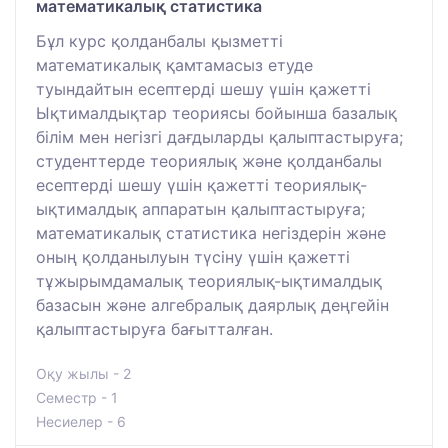
математикалық статистика
Бұл курс қолданбалы қызметті
математикалық қамтамасыз етуде
туындайтын есептерді шешу үшін қажетті
Ықтималдықтар теориясы бойынша базалық
білім мен негізгі дағдыларды қалыптастыруға;
студенттерде теориялық және қолданбалы
есептерді шешу үшін қажетті теориялық-
ықтималдық аппаратын қалыптастыруға;
математикалық статистика негіздерін және
оның қолданылуын түсіну үшін қажетті
тұжырымдамалық теориялық-ықтималдық
базасын және алгебралық даярлық деңгейін
қалыптастыруға бағытталған.
Оқу жылы - 2
Семестр - 1
Несиелер - 6