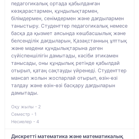
педагогикалық ортада қабылданған
көзқарастармен, құндылықтармен,
білімдермен, сенімдермен және дағдылармен
таныстыру. Студенттер педагогикалық немесе
басқа да қызмет аясында көшбасшылық және
белсенділік дағдыларын, Қазақстанның ұлттық
және мәдени құндылықтарына деген
сүйіспеншілігін дамытады, кәсіби этикамен
танысады, оны құндылық ретінде қабылдай
отырып, қатаң сақтауды үйренеді. Студенттер
мансап жолын жоспарлай отырып, өзін-өзі
талдау және өзін-өзі басқару дағдыларын
дамытады.
Оқу жылы - 2
Семестр - 1
Несиелер - 4
Дискретті математика және математикалық