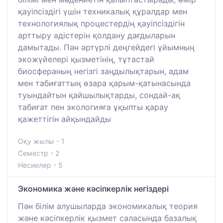
қауіпсіздігі үшін техникалық құралдар мен
технологиялық процестердің қауіпсіздігін
арттыру әдістерін қолдану дағдыларын
дамытады. Пән әртүрлі деңгейдегі ұйымның
экожүйелері қызметінің, тұтастай
биосфераның негізгі заңдылықтарын, адам
мен табиғаттың өзара қарым-қатынасында
туындайтын қайшылықтарды, сондай-ақ
табиғат пен экологияға ұқыпты қарау
қажеттігін айқындайды
Оқу жылы - 1
Семестр - 2
Несиелер - 5
Экономика және кәсіпкерлік негіздері
Пән білім алушыларда экономикалық теория
және кәсіпкерлік қызмет саласында базалық