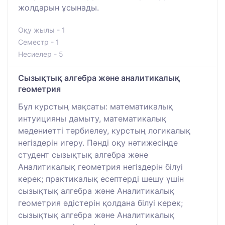
жолдарын ұсынады.
Оқу жылы - 1
Семестр - 1
Несиелер - 5
Сызықтық алгебра және аналитикалық
геометрия
Бұл курстың мақсаты: математикалық
интуицияны дамыту, математикалық
мәдениетті тәрбиелеу, курстың логикалық
негіздерін игеру. Пәнді оқу нәтижесінде
студент сызықтық алгебра және
Аналитикалық геометрия негіздерін білуі
керек; практикалық есептерді шешу үшін
сызықтық алгебра және Аналитикалық
геометрия әдістерін қолдана білуі керек;
сызықтық алгебра және Аналитикалық