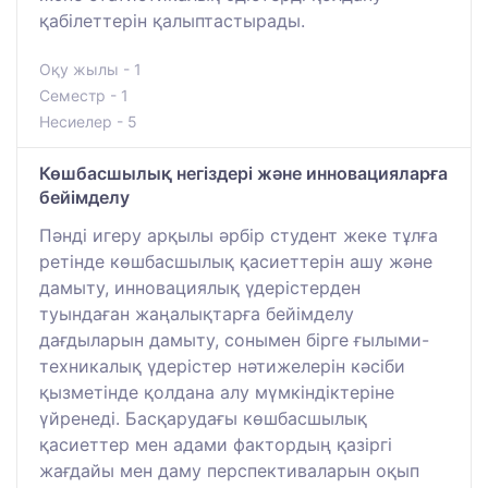
қабілеттерін қалыптастырады.
Оқу жылы - 1
Семестр - 1
Несиелер - 5
Көшбасшылық негіздері және инновацияларға
бейімделу
Пәнді игеру арқылы әрбір студент жеке тұлға
ретінде көшбасшылық қасиеттерін ашу және
дамыту, инновациялық үдерістерден
туындаған жаңалықтарға бейімделу
дағдыларын дамыту, сонымен бірге ғылыми-
техникалық үдерістер нәтижелерін кәсіби
қызметінде қолдана алу мүмкіндіктеріне
үйренеді. Басқарудағы көшбасшылық
қасиеттер мен адами фактордың қазіргі
жағдайы мен даму перспективаларын оқып