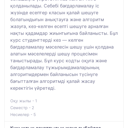
қолданылады. Себебі бағдарламалау іс
жүзінде есептер класын қалай шешуге
болатындығын анықтауға және алгоритм
жазуға, кез-келген есепті шешуге арналған
нақты қадамдар жиынтығына байланысты. Бұл
курс студенттерді кез — келген
бағдарламалау мәселесін шешу үшін қолдана
алатын мәселелерді шешу процесімен
таныстырады. Бұл курс кодты оқуға және
бағдарламалау тұжырымдамаларының
алгоритмдермен байланысын түсінуге
бағытталған алгоритмді қалай жасау
керектігін үйретеді.
Оқу жылы - 1
Семестр - 2
Несиелер - 5
Құқықтық сауаттылық және сыбайлас