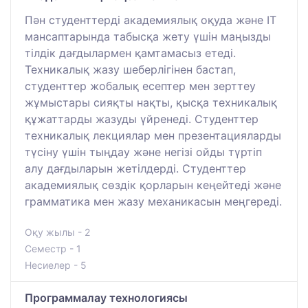
Пән студенттерді академиялық оқуда және IT
мансаптарында табысқа жету үшін маңызды
тілдік дағдылармен қамтамасыз етеді.
Техникалық жазу шеберлігінен бастап,
студенттер жобалық есептер мен зерттеу
жұмыстары сияқты нақты, қысқа техникалық
құжаттарды жазуды үйренеді. Студенттер
техникалық лекциялар мен презентацияларды
түсіну үшін тыңдау және негізі ойды түртіп
алу дағдыларын жетілдерді. Студенттер
академиялық сөздік қорларын кеңейтеді және
грамматика мен жазу механикасын меңгереді.
Оқу жылы - 2
Семестр - 1
Несиелер - 5
Программалау технологиясы