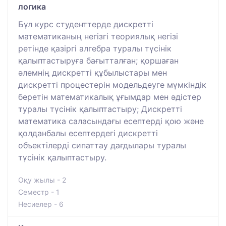
логика
Бұл курс студенттерде дискретті
математиканың негізгі теориялық негізі
ретінде қазіргі алгебра туралы түсінік
қалыптастыруға бағытталған; қоршаған
әлемнің дискретті құбылыстары мен
дискретті процестерін модельдеуге мүмкіндік
беретін математикалық ұғымдар мен әдістер
туралы түсінік қалыптастыру; Дискретті
математика саласындағы есептерді қою және
қолданбалы есептердегі дискретті
объектілерді сипаттау дағдылары туралы
түсінік қалыптастыру.
Оқу жылы - 2
Семестр - 1
Несиелер - 6