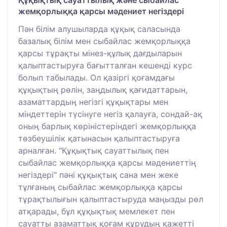
жемқорлыққа қарсы мәдениет негіздері
Пән білім алушыларда құқық саласында
базалық білім мен сыбайлас жемқорлыққа
қарсы тұрақты мінез-құлық дағдыларын
қалыптастыруға бағытталған кешенді курс
болып табылады. Ол қазіргі қоғамдағы
құқықтың рөлін, заңдылық қағидаттарын,
азаматтардың негізгі құқықтары мен
міндеттерін түсінуге негіз қалауға, сондай-ақ
оның барлық көріністеріндегі жемқорлыққа
төзбеушілік қатынасын қалыптастыруға
арналған. "Құқықтық сауаттылық пен
сыбайлас жемқорлыққа қарсы мәдениеттің
негіздері" пәні құқықтық сана мен жеке
тұлғаның сыбайлас жемқорлыққа қарсы
тұрақтылығын қалыптастыруда маңызды рөл
атқарады, бұл құқықтық мемлекет пен
сауатты азаматтық қоғам құрудың қажетті