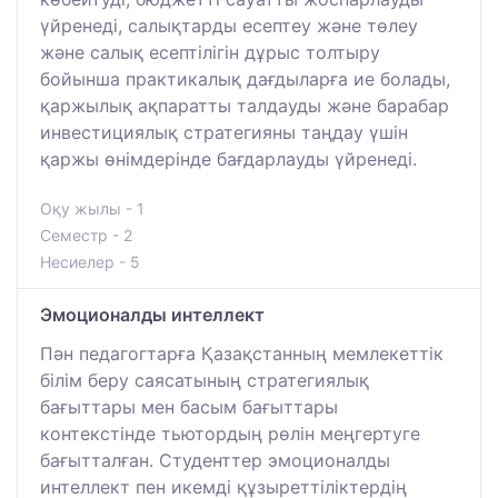
үйренеді, салықтарды есептеу және төлеу
және салық есептілігін дұрыс толтыру
бойынша практикалық дағдыларға ие болады,
қаржылық ақпаратты талдауды және барабар
инвестициялық стратегияны таңдау үшін
қаржы өнімдерінде бағдарлауды үйренеді.
Оқу жылы - 1
Семестр - 2
Несиелер - 5
Эмоционалды интеллект
Пән педагогтарға Қазақстанның мемлекеттік
білім беру саясатының стратегиялық
бағыттары мен басым бағыттары
контекстінде тьютордың рөлін меңгертуге
бағытталған. Студенттер эмоционалды
интеллект пен икемді құзыреттіліктердің