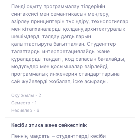
Пәнді оқыту программалау тілдерінің
синтаксисі мен семантикасын меңгеру,
әзірлеу принциптерін түсіндіру, технологиялар
мен кітапханаларды қолдану,архитектуралық
шешімдерді талдау дағдыларын
қалыптастыруға бағытталған. Студенттер
талаптарды интерпретациялайды және
құралдарды таңдап , код сапасын бағалайды,
модульдер мен қосымшалар әзірлейді,
программалық инженерия стандарттарына
сай жүйелерді жобалап, іске асырады.
Оқу жылы - 2
Семестр - 1
Несиелер - 6
Кәсіби этика және сәйкестілік
Пәннің мақсаты – студенттерді кәсіби