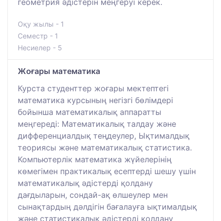
геометрия әдістерін меңгеруі керек.
Оқу жылы - 1
Семестр - 1
Несиелер - 5
Жоғары математика
Курста студенттер жоғары мектептегі
математика курсының негізгі бөлімдері
бойынша математикалық аппаратты
меңгереді: Математикалық талдау және
дифференциалдық теңдеулер, Ықтималдық
теориясы және математикалық статистика.
Компьютерлік математика жүйелерінің
көмегімен практикалық есептерді шешу үшін
математикалық әдістерді қолдану
дағдыларын, сондай-ақ өлшеулер мен
сынақтардың дәлдігін бағалауға ықтималдық
және статистикалық әдістерді қолдану