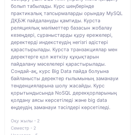
болып табылады. Курс шеңберінде
практикалық тапсырмаларды орындау MySQL
ДҚБЖ пайдалануды қамтиды. Курста
реляциялық мәліметтер базасын жобалау
кезеңдері, сұраныстарды құру ережелері,
деректерді индекстеудің негізгі әдістері
қарастырылады. Курста транзакциялар мен
деректерге қол жеткізу құқықтарын
пайдалану мәселелері қарастырылады.
Сондай-ақ, курс Big Data пайда болуына
байланысты деректер ғылымының заманауи
тенденцияларына шолу жасайды. Курс
қорытындысында NoSQL дерекқорларының
қолдану аясы көрсетіледі және big data
өңдеудің заманауи тәсілдері көрсетіледі.
Оқу жылы - 2
Семестр - 2