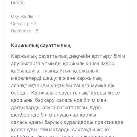
біледі
Оқу жылы - 1
Семестр - 2
Несиелер - 5
Қаржылық сауаттылық
Қаржылық сауаттылық деңгейін арттыру білім
алушыларға ұтымды қаржылық шешімдер
қабылдауға, туындайтын қаржылық
мәселелерді шешуге және қаржылық
алаяқтықтарды уақтылы тануға мүмкіндік
береді. "Қаржылық сауаттылық" курсы жеке
қаржыны басқару саласында білім мен
дағдыларды алуға бағытталған. Курс
шеңберінде білім алушылар қаржы
саласындағы барлық құралдарды практикада
қолдануды, жинақтарды сақтауды және
көбейтуді, бюджетті сауатты жоспарлауды