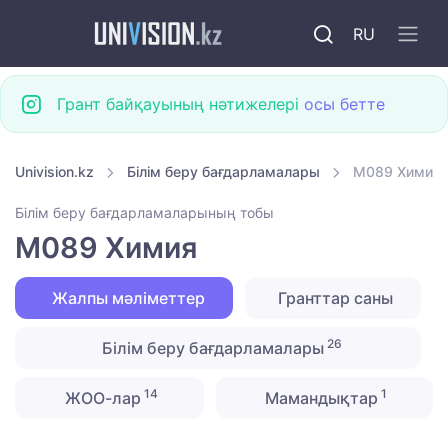
RU
Грант байқауының нәтижелері
осы бетте
Univision.kz
Білім беру бағдарламалары
M089 Химия
Білім беру бағдарламаларының тобы
M089 Химия
Жалпы мәліметтер
Гранттар саны
26
Білім беру бағдарламалары
14
1
ЖОО-лар
Мамандықтар