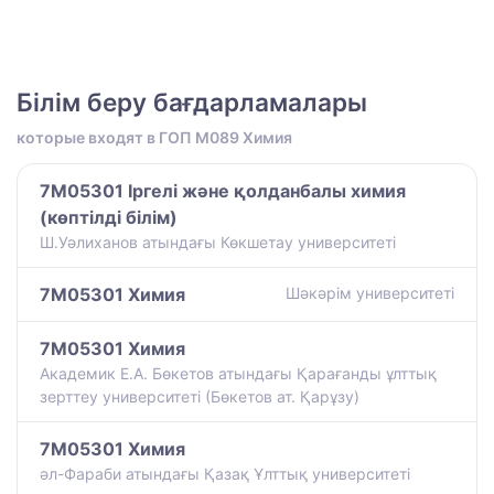
Білім беру бағдарламалары
которые входят в ГОП M089 Химия
7M05301 Іргелі және қолданбалы химия
(көптілді білім)
Ш.Уәлиханов атындағы Көкшетау университетi
7M05301 Химия
Шәкәрім университеті
7M05301 Химия
Академик Е.А. Бөкетов атындағы Қарағанды ұлттық
зерттеу университеті (Бөкетов ат. Қарұзу)
7M05301 Химия
әл-Фараби атындағы Қазақ Ұлттық университеті