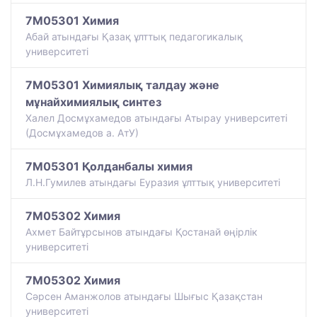
7M05301 Химия
Абай атындағы Қазақ ұлттық педагогикалық
университеті
7M05301 Химиялық талдау және
мұнайхимиялық синтез
Халел Досмұхамедов атындағы Атырау университеті
(Досмұхамедов а. АтУ)
7M05301 Қолданбалы химия
Л.Н.Гумилев атындағы Еуразия ұлттық университеті
7M05302 Химия
Ахмет Байтұрсынов атындағы Қостанай өңірлік
университеті
7M05302 Химия
Сәрсен Аманжолов атындағы Шығыс Қазақстан
университеті