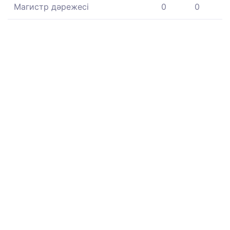
Магистр дәрежесі
0
0