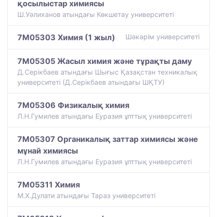
қосылыстар химиясы
Ш.Уәлиханов атындағы Көкшетау университетi
7M05303 Химия (1 жыл)
Шәкәрім университеті
7M05305 Жасыл химия және тұрақты даму
Д.Серікбаев атындағы Шығыс Қазақстан техникалық
университеті (Д.Серікбаев атындағы ШҚТУ)
7M05306 Физикалық химия
Л.Н.Гумилев атындағы Еуразия ұлттық университеті
7M05307 Органикалық заттар химиясы және
мұнай химиясы
Л.Н.Гумилев атындағы Еуразия ұлттық университеті
7M05311 Химия
М.Х.Дулати атындағы Тараз университеті