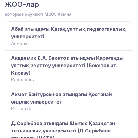
ЖОО-лар
которые обучают M089 Химия
Абай атындағы Қазақ ұлттық педагогикалық
университеті
Алматы
Академик Е.А. Бөкетов атындағы Қарағанды
ұлттық зерттеу университеті (Бөкетов ат.
Қарұзу)
Қарағанды
Ахмет Байтұрсынов атындағы Қостанай
өңірлік университеті
Қостанай
Д.Серікбаев атындағы Шығыс Қазақстан
техникалық университеті (Д.Серікбаев
атындағы ШҚТУ)