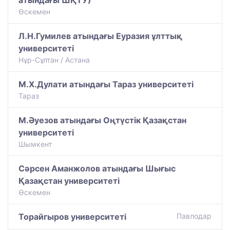
Өскемен
Л.Н.Гумилев атындағы Еуразия ұлттық
университеті
Нұр-Сұлтан / Астана
М.Х.Дулати атындағы Тараз университеті
Тараз
М.Әуезов атындағы Оңтүстік Қазақстан
университеті
Шымкент
Сәрсен Аманжолов атындағы Шығыс
Қазақстан университеті
Өскемен
Торайгыров университеті
Павлодар