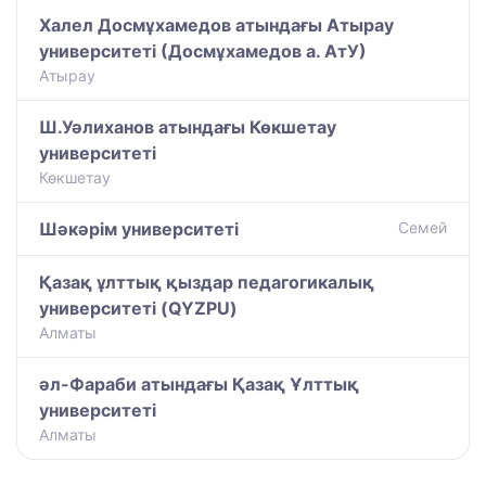
Халел Досмұхамедов атындағы Атырау
университеті (Досмұхамедов а. АтУ)
Атырау
Ш.Уәлиханов атындағы Көкшетау
университетi
Көкшетау
Шәкәрім университеті
Семей
Қазақ ұлттық қыздар педагогикалық
университеті (QYZPU)
Алматы
әл-Фараби атындағы Қазақ Ұлттық
университеті
Алматы