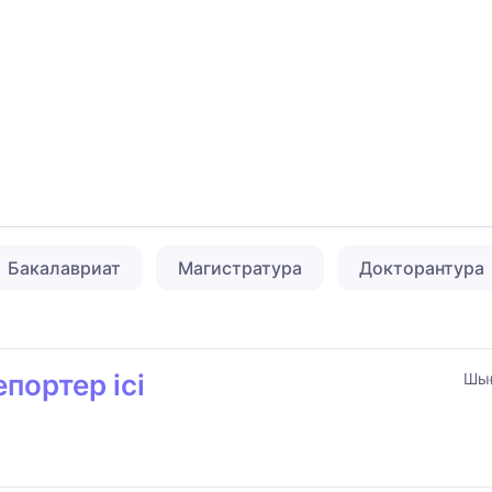
Бакалавриат
Магистратура
Докторантура
портер ісі
Шығ