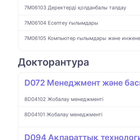
7M06103 Деректерді қолданбалы талдау
7M06104 Есептеу ғылымдары
7M06105 Компьютер ғылымдары және инжен
Докторантура
D072 Менеджмент және бас
8D04102 Жобалау менеджменті
8D04101 Жобалау менеджменті
D094 Ақпараттық технолог