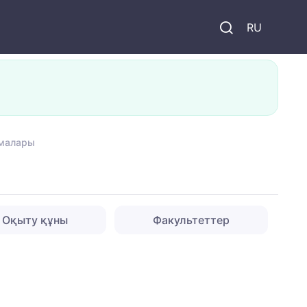
и
RU
ламалары
Оқыту құны
Факультеттер