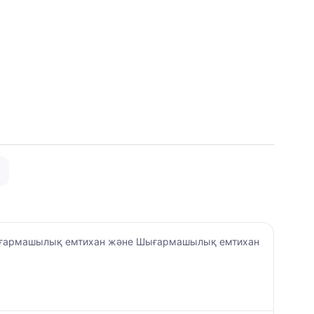
армашылық емтихан және Шығармашылық емтихан