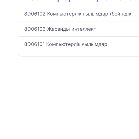
8D06102 Компьютерлік ғылымдар (бейіндік )
8D06103 Жасанды интеллект
8D06101 Компьютерлік ғылымдар