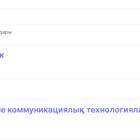
мдары
к
е коммуникациялық технологиял