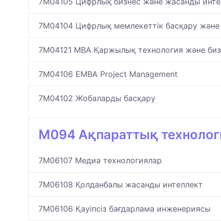
7M04105 Цифрлық бизнес және жасанды инте
7M04104 Цифрлық мемлекеттік басқару және
7M04121 MBA Қаржылық технология және биз
7M04106 EMBA Project Management
7M04102 Жобаларды басқару
M094 Ақпараттық технолог
7M06107 Медиа технологиялар
7M06108 Қолданбалы жасанды интеллект
7M06106 Қауіпсіз бағдарлама инженериясы