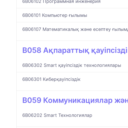
6B06102 Программная инженерия
6B06101 Компьютер ғылымы
6B06107 Математикалық және есептеу ғылы
B058 Ақпараттық қауіпсізді
6B06302 Smart қауіпсіздік технологиялары
6B06301 Киберқауіпсіздік
B059 Коммуникациялар жән
6B06202 Smart Технологиялар