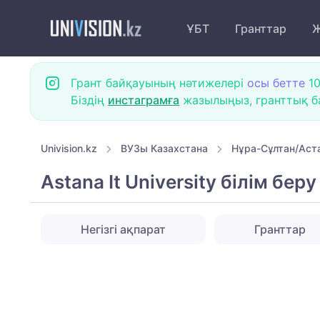
ҰБТ
Гранттар
Ж
Грант байқауының нәтижелері
осы бетте
10
Біздің
инстаграмға
жазылыңыз, гранттық ба
Univision.kz
ВУЗы Казахстана
Нұра-Сұлтан/Аст
Astana It University білім бе
Негізгі ақпарат
Гранттар