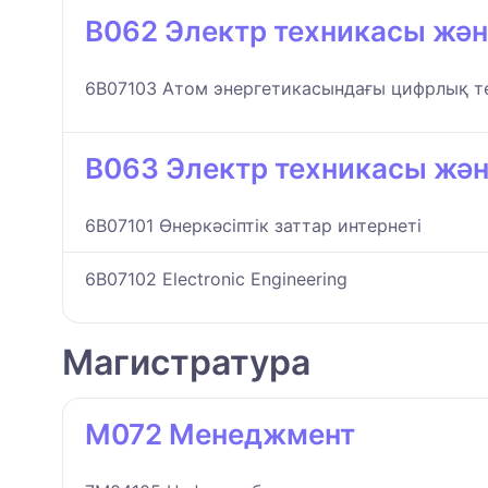
B062 Электр техникасы жән
6B07103 Атом энергетикасындағы цифрлық т
B063 Электр техникасы жә
6B07101 Өнеркәсіптік заттар интернеті
6B07102 Electronic Engineering
Магистратура
M072 Менеджмент