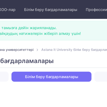
ОО-лар
Білім беру бағдарламалары
Професси
 тамызға дейін жарияланады.
йқаудың нәтижелерін жіберіп алмау үшін!
ана университеттері
Astana It University білім беру бағдар
ру бағдарламалары
Білім беру бағдарламалары