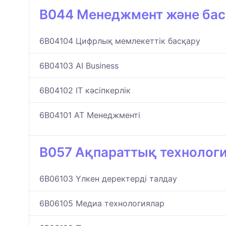
B044 Менеджмент және ба
6B04104 Цифрлық мемлекеттік басқару
6B04103 AI Business
6B04102 IT кәсіпкерлік
6B04101 АТ Менеджменті
B057 Ақпараттық технолог
6B06103 Үлкен деректерді талдау
6B06105 Медиа технологиялар