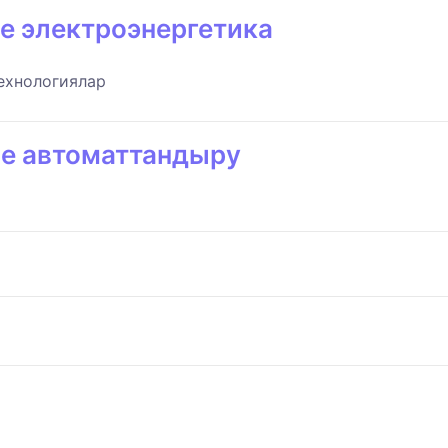
е электроэнергетика
ехнологиялар
не автоматтандыру