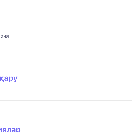
ерия
қару
иялар