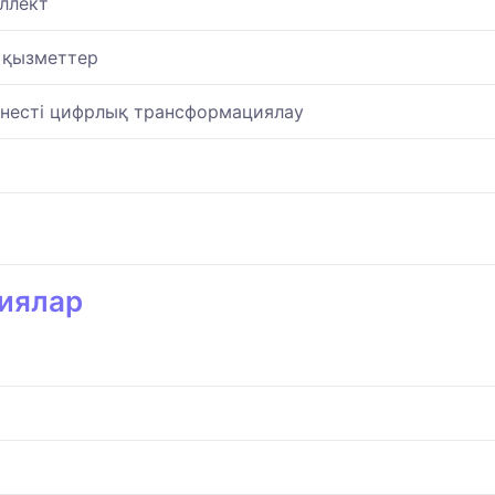
ллект
 қызметтер
несті цифрлық трансформациялау
иялар