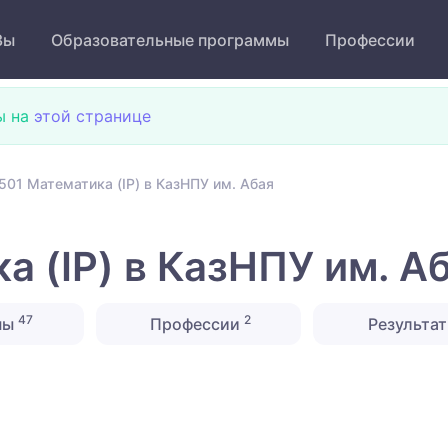
Зы
Образовательные программы
Профессии
ы на
этой странице
501 Математика (IP) в КазНПУ им. Абая
 (IP) в КазНПУ им. А
47
2
ны
Профессии
Результат