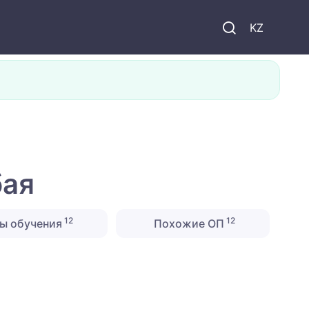
KZ
бая
12
12
ы обучения
Похожие ОП