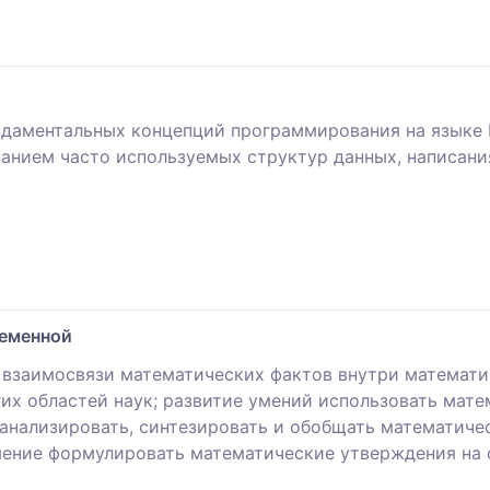
ндаментальных концепций программирования на языке 
анием часто используемых структур данных, написания
ременной
взаимосвязи математических фактов внутри математи
гих областей наук; развитие умений использовать мат
анализировать, синтезировать и обобщать математичес
умение формулировать математические утверждения на