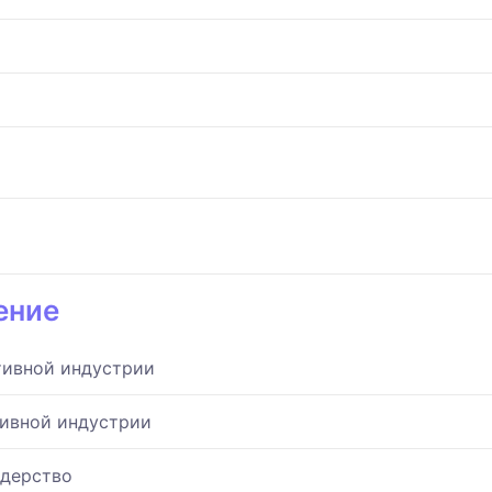
ение
тивной индустрии
ивной индустрии
идерство