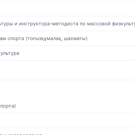
ьтуры и инструктора-методиста по массовой физкульт
дам спорта (тоғызқұмалақ, шахматы)
культуре
спорта)