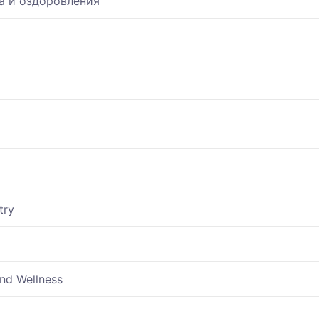
а и оздоровления
try
nd Wellness