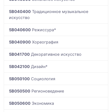
5B040400
Традиционное музыкальное
искусство
5B040600
Режиссура*
5B040900
Хореография
5B041700
Декоративное искусство
5B042100
Дизайн*
5B050100
Социология
5B050500
Регионоведение
5B050600
Экономика