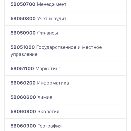
5B050700
Менеджмент
5B050800
Учет и аудит
5B050900
Финансы
5B051000
Государственное и местное
управление
5B051100
Маркетинг
5B060200
Информатика
5B060600
Химия
5B060800
Экология
5B060900
География