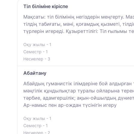
Тіл біліміне кіріспе
Мақсаты: тіл білімінің негіздерін меңгерту. Ма
тілдің табиғаты, мәні, қоғамдық қызметі, тіл
түрлерін игереді. Құзыреттілігі: Тіл ғылымы
Оқу жылы - 1
Семестр - 1
Несиелер - 3
Абайтану
Абайдың гуманистік ілімдеріне бой алдырған
мәңгілік құндылықтар туралы ойларына терең 
тәрбие, адамгершілік; ақын-ойшылдың дүниет
Ар-намыс пен ар-ождан түсінігін игеру
Оқу жылы - 1
Семестр - 1
Несиелер - 2