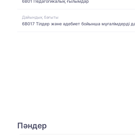
6B01 Педагогикалық ғылымдар
Дайындық бағыты
6B017 Тілдер және әдебиет бойынша мұғалімдерді д
Пәндер