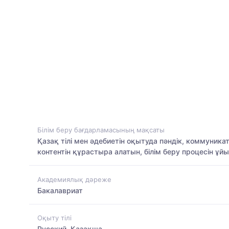
Білім беру бағдарламасының мақсаты
Қазақ тілі мен әдебиетін оқытуда пәндік, коммуника
контентін құрастыра алатын, білім беру процесін ұй
Академиялық дәреже
Бакалавриат
Оқыту тілі
Русский, Қазақша