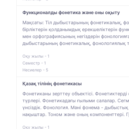
Функционалды фонетика және оны оқыту
Мақсаты: Тіл дыбыстарының фонетикалық, фон
бірліктерін қолданымдық ерекшеліктерін фун
мен орфографиясының негіздерін фонологияға,
дыбыстарының фонетикалық, фонологиялық т
Оқу жылы - 1
Семестр - 1
Несиелер - 5
Қазақ тілінің фонетикасы
Фонетиканы зерттеу объектісі. Фонетиктерді
түрлері. Фонетикадағы ғылыми салалар. Сегме
үнсіздік. Фонология. Мәні фонема - дыбыстық х
нақыштар. Тоном және оның компоненттері. 
Оқу жылы - 1