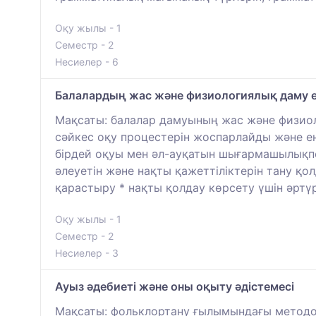
Оқу жылы - 1
Семестр - 2
Несиелер - 6
Балалардың жас және физиологиялық даму е
Мақсаты: балалар дамуының жас және физиол
сәйкес оқу процестерін жоспарлайды және ен
бірдей оқуы мен әл-ауқатын шығармашылықпе
әлеуетін және нақты қажеттіліктерін тану қ
қарастыру * нақты қолдау көрсету үшін әртү
Оқу жылы - 1
Семестр - 2
Несиелер - 3
Ауыз әдебиеті және оны оқыту әдістемесі
Мақсаты: фольклортану ғылымындағы методол