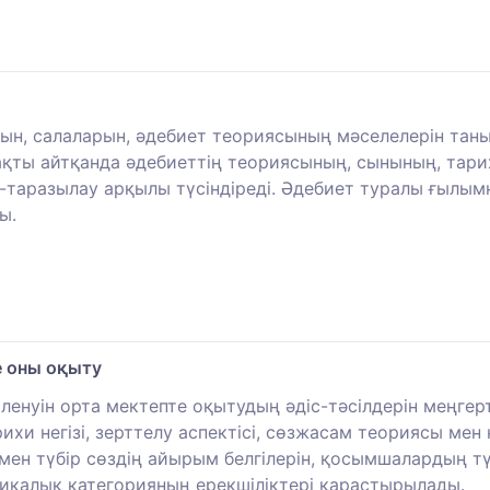
рын, салаларын, әдебиет теориясының мәселелерін тан
ақты айтқанда әдебиеттің теориясының, сынының, тар
ап-таразылау арқылы түсіндіреді. Әдебиет туралы ғылы
ы.
е оны оқыту
енуін орта мектепте оқытудың әдіс-тәсілдерін меңгер
арихи негізі, зерттелу аспектісі, сөзжасам теориясы 
 мен түбір сөздің айырым белгілерін, қосымшалардың т
икалық категорияның ерекшіліктері қарастырылады.