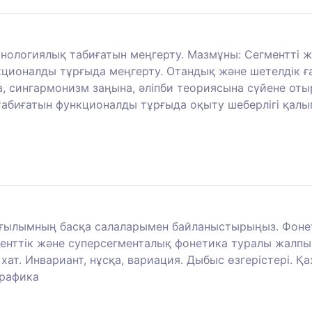
ологиялық табиғатын меңгерту. Мазмұны: Сегментті жә
кционалды тұрғыда меңгерту. Отандық және шетелдік ғ
 сингармонизм заңына, әліпби теориясына сүйене отыры
абиғатын функционалды тұрғыда оқыту шеберлігі қалы
 ғылымның басқа салаларымен байланыстырыңыз. Фонети
нттік және суперсегменталық фонетика туралы жалпы мә
ат. Инвариант, нұсқа, вариация. Дыбыс өзгерістері. Қаз
Графика