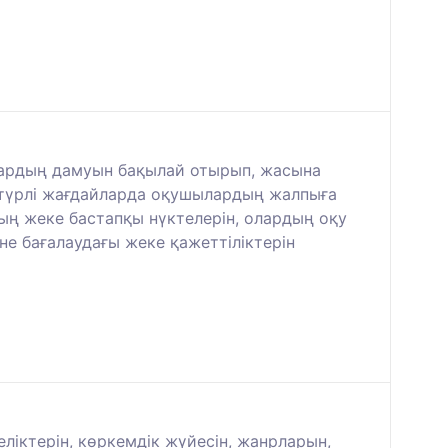
ылардың дамуын бақылай отырып, жасына
әртүрлі жағдайларда оқушылардың жалпыға
ың жеке бастапқы нүктелерін, олардың оқу
не бағалаудағы жеке қажеттіліктерін
іктерін, көркемдік жүйесін, жанрларын,