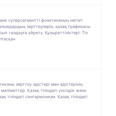
не суперсегментті фонетиканың негізгі
алымдардың зерттеулерін, қазақ графикасы
п талдауға үйрету. Құзыреттіліктері: Тіл
птасқан
каны зерттеу әдістері мен әдістерінің
ліметтер. Қазақ тіліндегі үнсіздік және
ақ тіліндегі сингармонизм. Қазақ тіліндегі