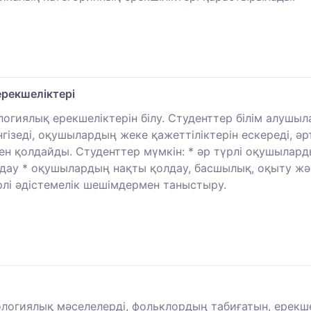
рекшеліктері
огиялық ерекшеліктерін білу. Студенттер білім алуш
гізеді, оқушылардың жеке қажеттіліктерін ескереді, 
н қолдайды. Студенттер мүмкін: * әр түрлі оқушылард
олдау * оқушылардың нақты қолдау, басшылық, оқыту жә
рлі әдістемелік шешімдермен таныстыру.
огиялық мәселелерді, фольклордың табиғатын, ерекшел