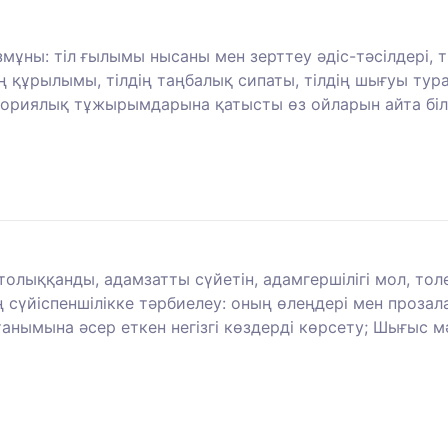
змұны: тіл ғылымы нысаны мен зерттеу әдіс-тәсілдері, тіл
дің құрылымы, тілдің таңбалық сипаты, тілдің шығуы тур
 теориялық тұжырымдарына қатысты өз ойларын айта біле
 толыққанды, адамзатты сүйетін, адамгершілігі мол, т
сүйіспеншілікке тәрбиелеу: оның өлеңдері мен прозалар
анымына әсер еткен негізгі көздерді көрсету; Шығыс