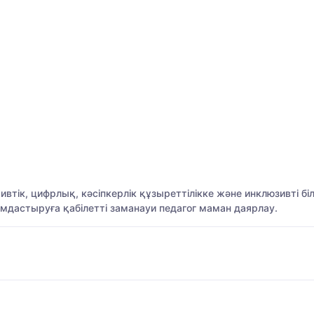
тивтік, цифрлық, кәсіпкерлік құзыреттілікке және инклюзивті 
ымдастыруға қабілетті заманауи педагог маман даярлау.