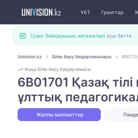
ҰБТ
Гранттар
Ж
Грант байқауының нәтижелері
осы бетте
Univision.kz
Білім беру бағдарламалары
6B01701
Жаңа білім беру бағдарламасы
6B01701 Қазақ тілі
ұлттық педагогика
Жалпы мәліметтер
Пәнд