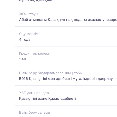
ЖОО атауы
Абай атындағы Қазақ ұлттық педагогикалық универс
Оқу мерзімі
4 года
Кредиттер көлемі
240
Білім беру бағдарламаларының тобы
B016 Қазақ тілі мен әдебиеті мұғалімдерін даярлау
ҰБТ-дағы пәндер
Қазақ тілі және Қазақ әдебиеті
Білім беру саласы