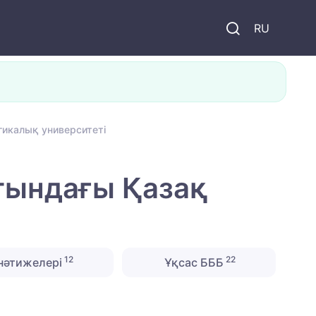
и
RU
огикалық университеті
атындағы Қазақ
12
22
нәтижелері
Ұқсас БББ