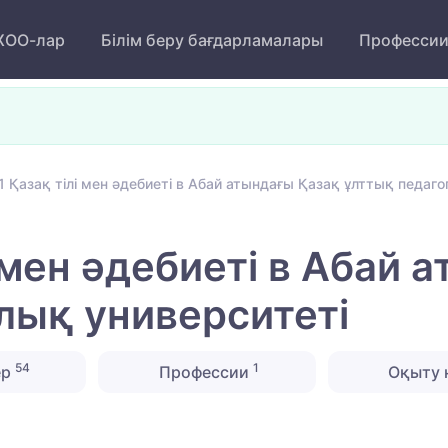
ОО-лар
Білім беру бағдарламалары
Професси
 Қазақ тілі мен әдебиеті в Абай атындағы Қазақ ұлттық педаг
 мен әдебиеті в Абай 
лық университеті
54
1
ер
Профессии
Оқыту 