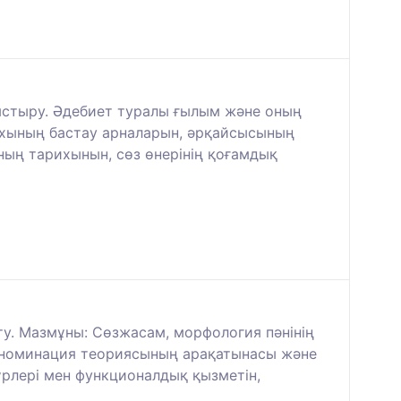
ыстыру. Әдебиет туралы ғылым және оның
ихының бастау арналарын, әрқайсысының
мның тарихынын, сөз өнерінің қоғамдық
ту. Мазмұны: Сөзжасам, морфология пәнінің
мен номинация теориясының арақатынасы және
үрлері мен функционалдық қызметін,