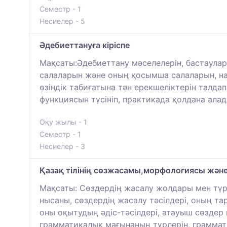
Семестр - 1
Несиелер - 5
Әдебиеттануға кіріспе
Мақсаты:Әдебиеттану мәселелерін, бастаула
салаларын және оның қосымша салаларын, н
өзіндік табиғатына тән ерекшеліктерін талд
функциясын түсініп, практикада қолдана алад
Оқу жылы - 1
Семестр - 1
Несиелер - 3
Қазақ тілінің сөзжасамы,морфологиясы жән
Мақсаты: Сөздердің жасалу жолдары мен түрл
нысаны, сөздердің жасалу тәсілдері, оның т
оны оқытудың әдіс-тәсілдері, атауыш сөздер
грамматикалық мағынаның түрлерін, граммат