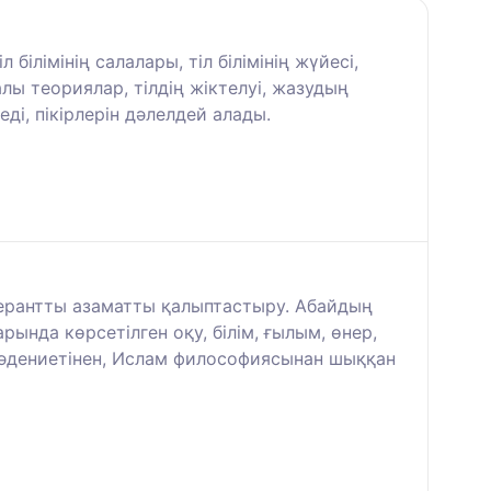
 білімінің салалары, тіл білімінің жүйесі,
алы теориялар, тілдің жіктелуі, жазудың
ді, пікірлерін дәлелдей алады.
олерантты азаматты қалыптастыру. Абайдың
ында көрсетілген оқу, білім, ғылым, өнер,
 мәдениетінен, Ислам философиясынан шыққан