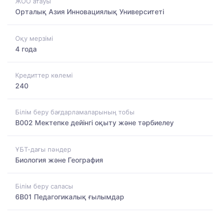
ЖОО атауы
Орталық Азия Инновациялық Университеті
Оқу мерзімі
4 года
Кредиттер көлемі
240
Білім беру бағдарламаларының тобы
B002 Мектепке дейінгі оқыту және тәрбиелеу
ҰБТ-дағы пәндер
Биология және География
Білім беру саласы
6B01 Педагогикалық ғылымдар