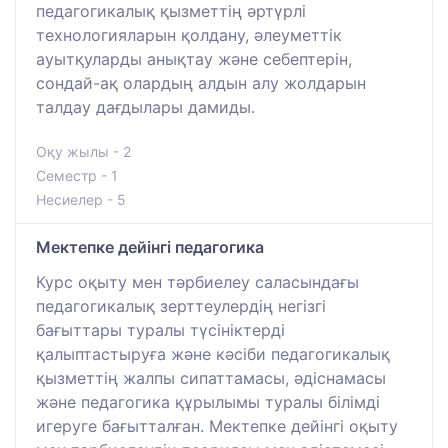
педагогикалық қызметтің әртүрлі
технологияларын қолдану, әлеуметтік
ауытқуларды анықтау және себептерін,
сондай-ақ олардың алдын алу жолдарын
талдау дағдылары дамиды.
Оқу жылы - 2
Семестр - 1
Несиелер - 5
Мектепке дейінгі педагогика
Курс оқыту мен тәрбиелеу саласындағы
педагогикалық зерттеулердің негізгі
бағыттары туралы түсініктерді
қалыптастыруға және кәсіби педагогикалық
қызметтің жалпы сипаттамасы, әдіснамасы
және педагогика құрылымы туралы білімді
игеруге бағытталған. Мектепке дейінгі оқыту