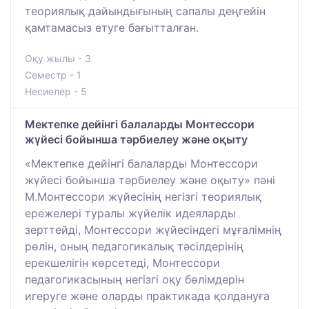
теориялық дайындығының сапалы деңгейін
қамтамасыз етуге бағытталған.
Оқу жылы - 3
Семестр - 1
Несиелер - 5
Мектепке дейінгі балаларды Монтессори
жүйесі бойынша тәрбиелеу және оқыту
«Мектепке дейінгі балаларды Монтессори
жүйесі бойынша тәрбиелеу және оқыту» пәні
М.Монтессори жүйесінің негізгі теориялық
ережелері туралы жүйелік идеяларды
зерттейді, Монтессори жүйесіндегі мұғалімнің
рөлін, оның педагогикалық тәсілдерінің
ерекшелігін көрсетеді, Монтессори
педагогикасының негізгі оқу бөлімдерін
игеруге және оларды практикада қолдануға