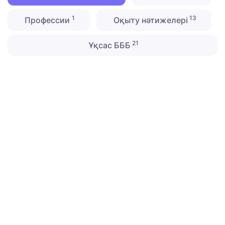
1
13
Профессии
Оқыту нәтижелері
21
Ұқсас БББ