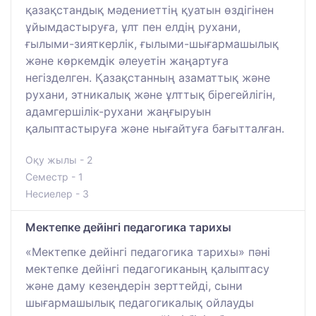
қазақстандық мәдениеттің қуатын өздігінен
ұйымдастыруға, ұлт пен елдің рухани,
ғылыми-зияткерлік, ғылыми-шығармашылық
және көркемдік әлеуетін жаңартуға
негізделген. Қазақстанның азаматтық және
рухани, этникалық және ұлттық бірегейлігін,
адамгершілік-рухани жаңғыруын
қалыптастыруға және нығайтуға бағытталған.
Оқу жылы - 2
Семестр - 1
Несиелер - 3
Мектепке дейінгі педагогика тарихы
«Мектепке дейінгі педагогика тарихы» пәні
мектепке дейінгі педагогиканың қалыптасу
және даму кезеңдерін зерттейді, сыни
шығармашылық педагогикалық ойлауды