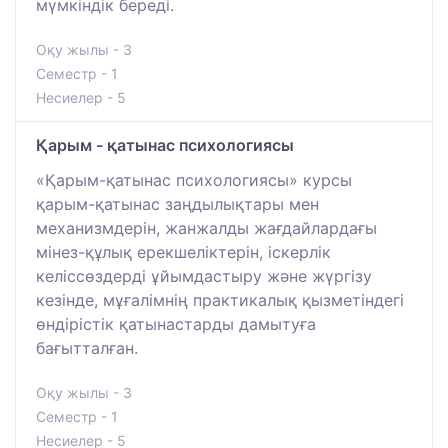
мүмкіндік береді.
Оқу жылы - 3
Семестр - 1
Несиелер - 5
Қарым - қатынас психологиясы
«Қарым-қатынас психологиясы» курсы
қарым-қатынас заңдылықтары мен
механизмдерін, жанжалды жағдайлардағы
мінез-құлық ерекшеліктерін, іскерлік
келіссөздерді ұйымдастыру және жүргізу
кезінде, мұғалімнің практикалық қызметіндегі
өндірістік қатынастарды дамытуға
бағытталған.
Оқу жылы - 3
Семестр - 1
Несиелер - 5