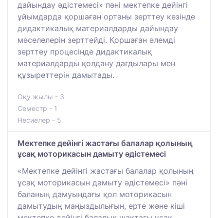
дайындау әдістемесі» пәні мектепке дейінгі
ұйымдарда қоршаған ортаны зерттеу кезінде
дидактикалық материалдарды дайындау
мәселелерін зерттейді. Қоршаған әлемді
зерттеу процесінде дидактикалық
материалдарды қолдану дағдылары мен
құзыреттерін дамытады.
Оқу жылы - 3
Семестр - 1
Несиелер - 5
Мектепке дейінгі жастағы балалар қолының
ұсақ моторикасын дамыту әдістемесі
«Мектепке дейінгі жастағы балалар қолының
ұсақ моторикасын дамыту әдістемесі» пәні
баланың дамуындағы қол моторикасын
дамытудың маңыздылығын, ерте және кіші
мектепке дейінгі балалық шақтағы ұсақ