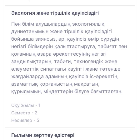
Экология және тіршілік қауіпсіздігі
Пән білім алушылардың экологиялық
дүниетанымын және тіршілік қауіпсіздігі
бойынша зиянсыз, әрі қауіпсіз өмір сүрудің
негізгі білімдерін қалыптастыруға, табиғат пен
қоғамның өзара әрекеттесуінің негізгі
заңдылықтарын, табиғи, техногендік және
әлеуметтік сипаттағы қауіпті және төтенше
жағдайларда адамның қауіпсіз іс-әрекетін,
азаматтық қорғаныстың мақсатын,
құрылымын, міндеттерін білуге бағытталған.
Оқу жылы - 1
Семестр - 2
Несиелер - 5
Ғылыми зерттеу әдістері