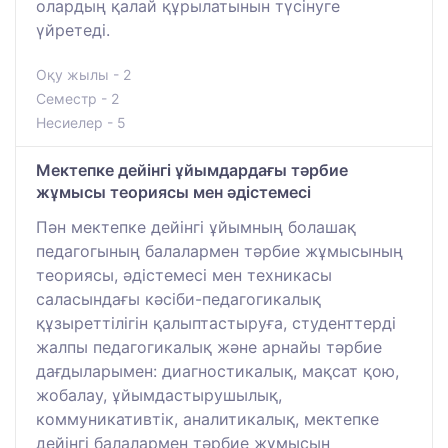
олардың қалай құрылатынын түсінуге
үйретеді.
Оқу жылы - 2
Семестр - 2
Несиелер - 5
Мектепке дейінгі ұйымдардағы тәрбие
жұмысы теориясы мен әдістемесі
Пән мектепке дейінгі ұйымның болашақ
педагогының балалармен тәрбие жұмысының
теориясы, әдістемесі мен техникасы
саласындағы кәсіби-педагогикалық
құзыреттілігін қалыптастыруға, студенттерді
жалпы педагогикалық және арнайы тәрбие
дағдыларымен: диагностикалық, мақсат қою,
жобалау, ұйымдастырушылық,
коммуникативтік, аналитикалық, мектепке
дейінгі балалармен тәрбие жұмысын