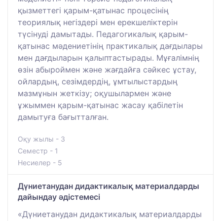
қызметтегі қарым-қатынас процесінің
теориялық негіздері мен ерекшеліктерін
түсінуді дамытады. Педагогикалық қарым-
қатынас мәдениетінің практикалық дағдылары
мен дағдыларын қалыптастырады. Мұғалімнің
өзін абыроймен және жағдайға сәйкес ұстау,
ойлардың, сезімдердің, ұмтылыстардың
мазмұнын жеткізу; оқушылармен және
ұжыммен қарым-қатынас жасау қабілетін
дамытуға бағытталған.
Оқу жылы - 3
Семестр - 1
Несиелер - 5
Дүниетанудан дидактикалық материалдарды
дайындау әдістемесі
«Дүниетанудан дидактикалық материалдарды