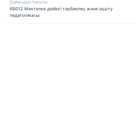
Дайындық бағыты
6B012 Мектепке дейінгі тәрбиелеу және оқыту
педагогикасы