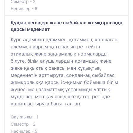
Семестр - 2
Несиелер - 6
Құқық негіздері және сыбайлас жемқорлыққа
қарсы мәдениет
Курс адамның адаммен, қоғаммен, қоршаған
әлеммен қарым-қатынасын реттейтін
этикалық және заңнамалық нормаларды
білуге, білім алушылардың қоғамдық және
жеке құқықтық санасы мен құқықтық
мәдениетін арттыруға, сондай-ақ сыбайлас
жемқорлыққа қарсы іс-қимыл бойынша білім
жүйесі мен азаматтық ұстанымды ұлттық
мүдделер мен қауіпсіздікке қатер ретінде
қалыптастыруға бағытталған.
Оқу жылы - 1
Семестр - 2
Несиелер - 5