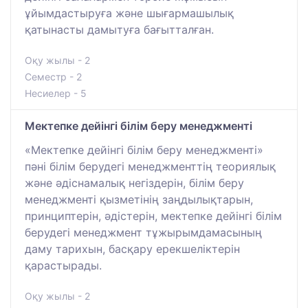
ұйымдастыруға және шығармашылық
қатынасты дамытуға бағытталған.
Оқу жылы - 2
Семестр - 2
Несиелер - 5
Мектепке дейінгі білім беру менеджменті
«Мектепке дейінгі білім беру менеджменті»
пәні білім берудегі менеджменттің теориялық
және әдіснамалық негіздерін, білім беру
менеджменті қызметінің заңдылықтарын,
принциптерін, әдістерін, мектепке дейінгі білім
берудегі менеджмент тұжырымдамасының
даму тарихын, басқару ерекшеліктерін
қарастырады.
Оқу жылы - 2