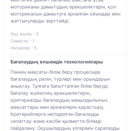
моториканы дамытудың ерекшеліктерін, қол
моторикасын дамытуға арналған ойындар мен
жаттығуларды зерттейді.
Оқу жылы - 3
Семестр - 1
Несиелер - 5
Бағалаудың өлшемдік технологиялары
Пәннің мақсаты-білім беру процесінде
бағалаудың рөлін, түрлері мен орындарын
анықтау. Тұлғаға бағытталған білім беруді
бағалау жүйесінің ерекшеліктерін,
критериалды бағалаудың маңыздылығын,
мақсаттары мен ережелерін қарастыру.
Критерийлерге негізделген бағалауды
сипаттау және кәсіби қызметте білімді
пайдалану. Оқушылардың үлгерімін саралауды