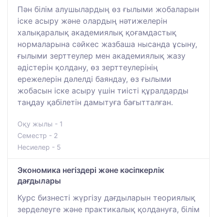
Пән білім алушылардың өз ғылыми жобаларын
іске асыру және олардың нәтижелерін
халықаралық академиялық қоғамдастық
нормаларына сәйкес жазбаша нысанда ұсыну,
ғылыми зерттеулер мен академиялық жазу
әдістерін қолдану, өз зерттеулерінің
ережелерін дәлелді баяндау, өз ғылыми
жобасын іске асыру үшін тиісті құралдарды
таңдау қабілетін дамытуға бағытталған.
Оқу жылы - 1
Семестр - 2
Несиелер - 5
Экономика негіздері және кәсіпкерлік
дағдылары
Курс бизнесті жүргізу дағдыларын теориялық
зерделеуге және практикалық қолдануға, білім