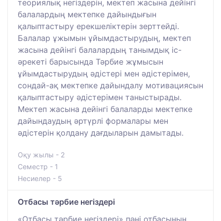
теориялық негіздерін, мектеп жасына дейінгі
балалардың мектепке дайындығын
қалыптастыру ерекшеліктерін зерттейді.
Балалар ұжымын ұйымдастырудың, мектеп
жасына дейінгі балалардың танымдық іс-
әрекеті барысында Тәрбие жұмысын
ұйымдастырудың әдістері мен әдістерімен,
сондай-ақ мектепке дайындалу мотивациясын
қалыптастыру әдістерімен таныстырады.
Мектеп жасына дейінгі балаларды мектепке
дайындаудың әртүрлі формалары мен
әдістерін қолдану дағдыларын дамытады.
Оқу жылы - 2
Семестр - 1
Несиелер - 5
Отбасы тәрбие негіздері
«Отбасы тәрбие негіздері» пәні отбасының