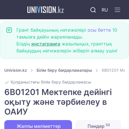
RU
Грант байқауының нәтижелері
осы бетте
10
тамызға дейін жарияланады.
Біздің
инстаграмға
жазылыңыз, гранттық
байқаудың нәтижелерін жіберіп алмау үшін!
Univision.kz
Білім беру бағдарламалары
6B01201 Мект
Қолданыстағы білім беру бағдарламасы
6B01201 Мектепке дейінгі
оқыту және тәрбиелеу в
ОАИУ
53
Жалпы мәліметтер
Пәндер