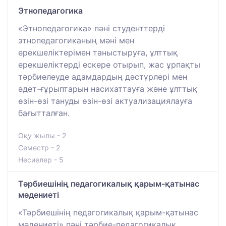
Этнопедагогика
«Этнопедагогика» пәні студенттерді
этнопедагогиканың мәні мен
ерекшеліктерімен таныстыруға, ұлттық
ерекшеліктерді ескере отырып, жас ұрпақты
тәрбиелеуде адамдардың дәстүрлері мен
әдет-ғұрыптарын насихаттауға және ұлттық
өзін-өзі тануды өзін-өзі актуализациялауға
бағытталған.
Оқу жылы - 2
Семестр - 2
Несиелер - 5
Тәрбиешінің педагогикалық қарым-қатынас
мәдениеті
«Тәрбиешінің педагогикалық қарым-қатынас
мәдениеті» пәні тәрбие-педагогикалық