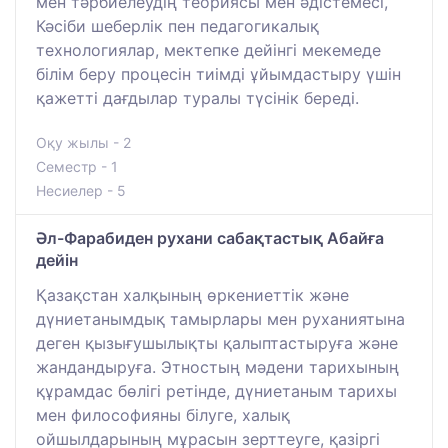
мен тәрбиелеудің теориясы мен әдістемесі,
Кәсіби шеберлік пен педагогикалық
технологиялар, мектепке дейінгі мекемеде
білім беру процесін тиімді ұйымдастыру үшін
қажетті дағдылар туралы түсінік береді.
Оқу жылы - 2
Семестр - 1
Несиелер - 5
Әл-Фарабиден рухани сабақтастық Абайға
дейін
Қазақстан халқының өркениеттік және
дүниетанымдық тамырлары мен руханиятына
деген қызығушылықты қалыптастыруға және
жандандыруға. Этностың мәдени тарихының
құрамдас бөлігі ретінде, дүниетаным тарихы
мен философияны білуге, халық
ойшылдарының мұрасын зерттеуге, қазіргі