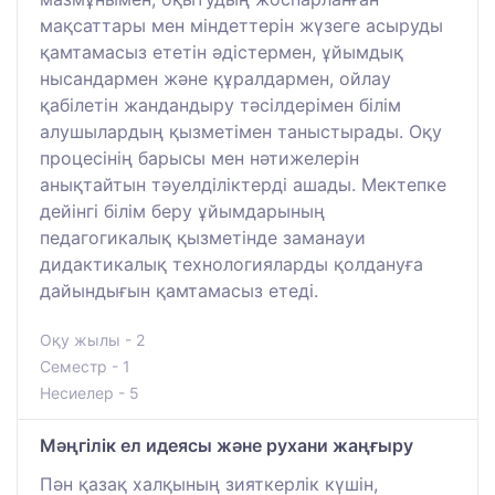
мақсаттары мен міндеттерін жүзеге асыруды
қамтамасыз ететін әдістермен, ұйымдық
нысандармен және құралдармен, ойлау
қабілетін жандандыру тәсілдерімен білім
алушылардың қызметімен таныстырады. Оқу
процесінің барысы мен нәтижелерін
анықтайтын тәуелділіктерді ашады. Мектепке
дейінгі білім беру ұйымдарының
педагогикалық қызметінде заманауи
дидактикалық технологияларды қолдануға
дайындығын қамтамасыз етеді.
Оқу жылы - 2
Семестр - 1
Несиелер - 5
Мәңгілік ел идеясы және рухани жаңғыру
Пән қазақ халқының зияткерлік күшін,