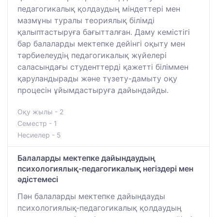
педагогикалық қолдаудың міндеттері мен
мазмұны туралы теориялық білімді
қалыптастыруға бағытталған. Даму кемістігі
бар балаларды мектепке дейінгі оқыту мен
тәрбиелеудің педагогикалық жүйелері
саласындағы студенттерді қажетті біліммен
қаруландырады және түзету-дамыту оқу
процесін ұйымдастыруға дайындайды.
Оқу жылы - 2
Семестр - 1
Несиелер - 5
Балаларды мектепке дайындаудың
психологиялық-педагогикалық негіздері мен
әдістемесі
Пән балаларды мектепке дайындауды
психологиялық-педагогикалық қолдаудың