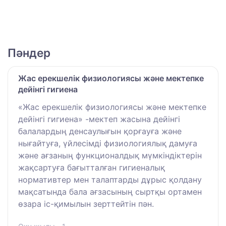
Пәндер
Жас ерекшелік физиологиясы және мектепке
дейінгі гигиена
«Жас ерекшелік физиологиясы және мектепке
дейінгі гигиена» -мектеп жасына дейінгі
балалардың денсаулығын қорғауға және
нығайтуға, үйлесімді физиологиялық дамуға
және ағзаның функционалдық мүмкіндіктерін
жақсартуға бағытталған гигиеналық
нормативтер мен талаптарды дұрыс қолдану
мақсатында бала ағзасының сыртқы ортамен
өзара іс-қимылын зерттейтін пән.