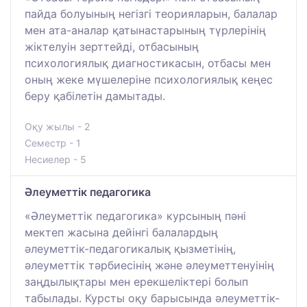
пайда болуының негізгі теорияларын, балалар
мен ата-аналар қатынастарының түрлерінің
жіктелуін зерттейді, отбасының
психологиялық диагностикасын, отбасы мен
оның жеке мүшелеріне психологиялық кеңес
беру қабілетін дамытады.
Оқу жылы - 2
Семестр - 1
Несиелер - 5
Әлеуметтік педагогика
«Әлеуметтік педагогика» курсының пәні
мектеп жасына дейінгі балалардың
әлеуметтік-педагогикалық қызметінің,
әлеуметтік тәрбиесінің және әлеуметтенуінің
заңдылықтары мен ерекшеліктері болып
табылады. Курсты оқу барысында әлеуметтік-