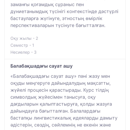
заманғы қоғамдық сұраныс пен
дүниетанымдық түсінігі контекстінде дәстүрлі
бастауларға жүгінуге, этностың өмірлік
перспективаларын түсінуге бағытталған.
Оқу жылы - 2
Семестр - 1
Несиелер - 3
Балабақшадағы сауат ашу
«Балабақшадағы сауат ашу» пәні жазу мен
оқуды меңгеруге дайындалудың мақсатты,
жүйелі процесін қарастырады. Курс тілдің
символдық жүйесімен танысуға, оқу
дағдыларын қалыптастыруға, қолды жазуға
дайындауға бағытталған. Балалардағы
бастапқы лингвистикалық идеяларды дамыту
әдістерін, сөздің, сөйлемнің не екенін және