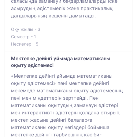
саласында заманауи бағдарламаларды іске
асырудың әдістемелік және практикалық
дағдыларының кешенін дамытады.
Оқу жылы - 3
Семестр - 1
Несиелер - 5
Мектепке дейінгі ұйымда математиканы
оқыту әдістемесі
«Мектепке дейінгі ұйымда математиканы
оқыту әдістемесі» пәні мектепке дейінгі
мекемеде математиканы оқыту әдістемесінің
пәні мен міндеттерін зерттейді. Пән
математиканы оқытудың заманауи әдістері
мен интерактивті әдістерін қолдана отырып,
мектеп жасына дейінгі балаларға
математиканы оқыту негіздері бойынша
мектепке дейінгі тәрбиешінің кәсіби-