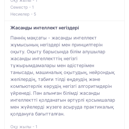
Оқу жылы - 1
Семестр - 1
Несиелер - 5
Жасанды интеллект негіздері
Пәннің мақсаты - жасанды интеллект
жұмысының негіздері мен принциптерін
оқыту. Оқыту барысында білім алушылар
жасанды интеллекттің негізгі
тұжырымдамалары мен әдістерімен
танысады, машиналық оқытудың, нейрондық
желілердің, табиғи тілді өңдеудің және
компьютерлік көрудің негізгі алгоритмдерін
үйренеді. Пән алынған білімді жасанды
интеллектті қолданатын әртүрлі қосымшалар
мен жүйелерді жүзеге асыруда практикалық
қолдануға бағытталған.
Оқу жылы - 1