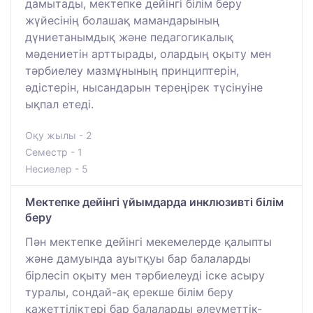
дамытады, мектепке дейінгі білім беру
жүйесінің болашақ мамандарының
дүниетанымдық және педагогикалық
мәдениетін арттырады, олардың оқыту мен
тәрбиелеу мазмұнының принциптерін,
әдістерін, нысандарын тереңірек түсінуіне
ықпал етеді.
Оқу жылы - 2
Семестр - 1
Несиелер - 5
Мектепке дейінгі үйымдарда инклюзивті білім
беру
Пән мектепке дейінгі мекемелерде қалыпты
және дамуында ауытқуы бар балаларды
бірлесіп оқыту мен тәрбиелеуді іске асыру
туралы, сондай-ақ ерекше білім беру
қажеттіліктері бар балаларды әлеуметтік-