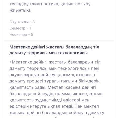
түсіндіру (диагностика, қалыптастыру,
жиынтық).
Оқу жылы - 3
Семестр - 1
Несиелер - 5
Мектепке дейінгі жастағы балалардың тіл
дамыту теориясы мен технологиясы
«Мектепке дейінгі жастағы балалардың тіл
дамыту теориясы мен технологиясы» пәні
оқушылардың сөйлеу қарым-қатынасын
дамыту процесі туралы ғылыми білімдерін
қалыптастырады. Мектеп жасына дейінгі
балаларда сөйлеудің грамматикалық жағын
қалыптастырудың тиімді әдістері мен
әдістерін игеруге ықпал етеді. Пән мектеп
жасына дейінгі балалардың сөйлеуін дамыту