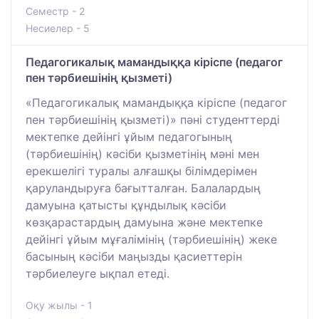
Семестр - 2
Несиелер - 5
Педагогикалық мамандыққа кіріспе (педагог
пен тәрбиешінің қызметі)
«Педагогикалық мамандыққа кіріспе (педагог
пен тәрбиешінің қызметі)» пәні студенттерді
мектепке дейінгі ұйым педагогының
(тәрбиешінің) кәсіби қызметінің мәні мен
ерекшелігі туралы алғашқы білімдерімен
қаруландыруға бағытталған. Балалардың
дамуына қатысты құндылық кәсіби
көзқарастардың дамуына және мектепке
дейінгі ұйым мұғалімінің (тәрбиешінің) жеке
басының кәсіби маңызды қасиеттерін
тәрбиелеуге ықпал етеді.
Оқу жылы - 1