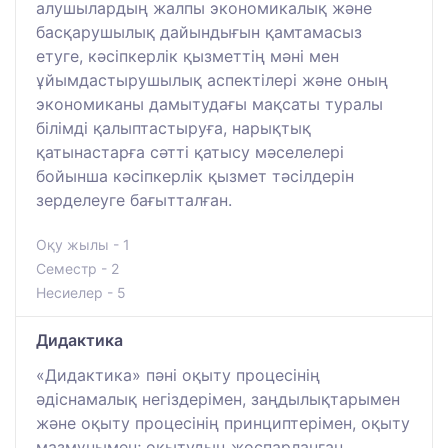
алушылардың жалпы экономикалық және
басқарушылық дайындығын қамтамасыз
етуге, кәсіпкерлік қызметтің мәні мен
ұйымдастырушылық аспектілері және оның
экономиканы дамытудағы мақсаты туралы
білімді қалыптастыруға, нарықтық
қатынастарға сәтті қатысу мәселелері
бойынша кәсіпкерлік қызмет тәсілдерін
зерделеуге бағытталған.
Оқу жылы - 1
Семестр - 2
Несиелер - 5
Дидактика
«Дидактика» пәні оқыту процесінің
әдіснамалық негіздерімен, заңдылықтарымен
және оқыту процесінің принциптерімен, оқыту
мазмұнымен; оқытудың жоспарланған