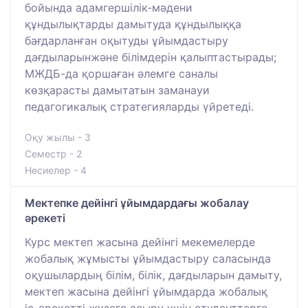
бойында адамгершілік-мәдени
құндылықтарды дамытуда құндылыққа
бағдарланған оқытуды ұйымдастыру
дағдыларынжәне білімдерін қалыптастырады;
МЖДБ-да қоршаған әлемге саналы
көзқарасты дамытатын заманауи
педагогикалық стратегияларды үйретеді.
Оқу жылы - 3
Семестр - 2
Несиелер - 4
Мектепке дейінгі ұйымдардағы жобалау
әрекеті
Курс мектеп жасына дейінгі мекемелерде
жобалық жұмысты ұйымдастыру саласында
оқушылардың білім, білік, дағдыларын дамыту,
мектеп жасына дейінгі ұйымдарда жобалық
іс-әрекетті жүзеге асыру үшін студенттерге