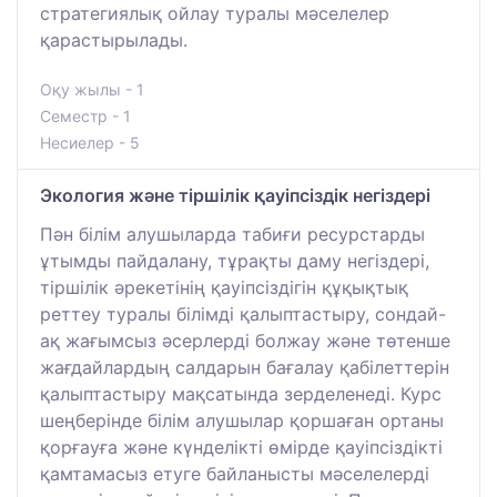
стратегиялық ойлау туралы мәселелер
қарастырылады.
Оқу жылы - 1
Семестр - 1
Несиелер - 5
Экология және тіршілік қауіпсіздік негіздері
Пән білім алушыларда табиғи ресурстарды
ұтымды пайдалану, тұрақты даму негіздері,
тіршілік әрекетінің қауіпсіздігін құқықтық
реттеу туралы білімді қалыптастыру, сондай-
ақ жағымсыз әсерлерді болжау және төтенше
жағдайлардың салдарын бағалау қабілеттерін
қалыптастыру мақсатында зерделенеді. Курс
шеңберінде білім алушылар қоршаған ортаны
қорғауға және күнделікті өмірде қауіпсіздікті
қамтамасыз етуге байланысты мәселелерді