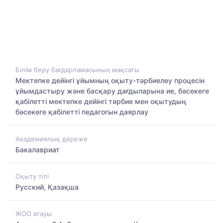
Білім беру бағдарламасының мақсаты
Мектепке дейінгі ұйымның оқыту-тәрбиелеу процесін
ұйымдастыру және басқару дағдыларына ие, бәсекеге
қабілетті мектепке дейінгі тәрбие мен оқытудың
бәсекеге қабілетті педагогын даярлау
Академиялық дәреже
Бакалавриат
Оқыту тілі
Русский, Қазақша
ЖОО атауы