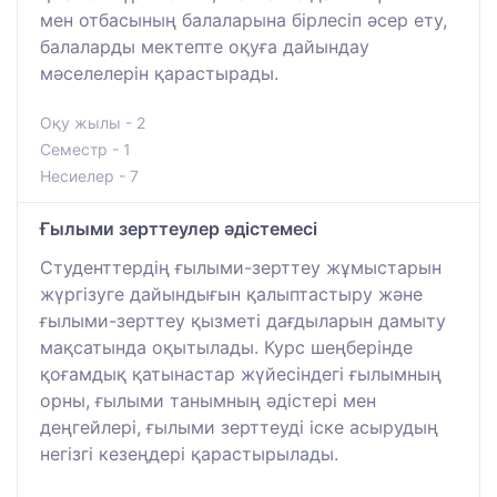
мен отбасының балаларына бірлесіп әсер ету,
балаларды мектепте оқуға дайындау
мәселелерін қарастырады.
Оқу жылы - 2
Семестр - 1
Несиелер - 7
Ғылыми зерттеулер әдістемесі
Студенттердің ғылыми-зерттеу жұмыстарын
жүргізуге дайындығын қалыптастыру және
ғылыми-зерттеу қызметі дағдыларын дамыту
мақсатында оқытылады. Курс шеңберінде
қоғамдық қатынастар жүйесіндегі ғылымның
орны, ғылыми танымның әдістері мен
деңгейлері, ғылыми зерттеуді іске асырудың
негізгі кезеңдері қарастырылады.