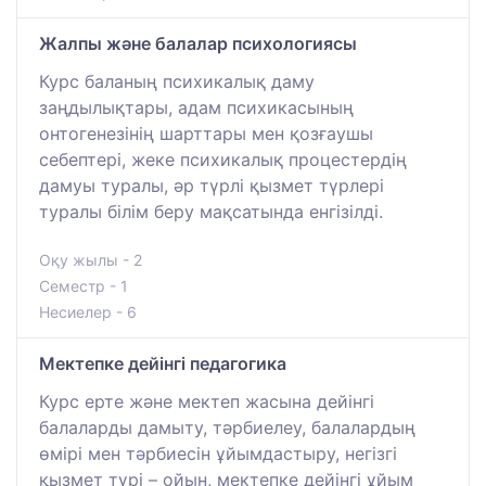
Жалпы және балалар психологиясы
Курс баланың психикалық даму
заңдылықтары, адам психикасының
онтогенезінің шарттары мен қозғаушы
себептері, жеке психикалық процестердің
дамуы туралы, әр түрлі қызмет түрлері
туралы білім беру мақсатында енгізілді.
Оқу жылы - 2
Семестр - 1
Несиелер - 6
Мектепке дейінгі педагогика
Курс ерте және мектеп жасына дейінгі
балаларды дамыту, тәрбиелеу, балалардың
өмірі мен тәрбиесін ұйымдастыру, негізгі
қызмет түрі – ойын, мектепке дейінгі ұйым