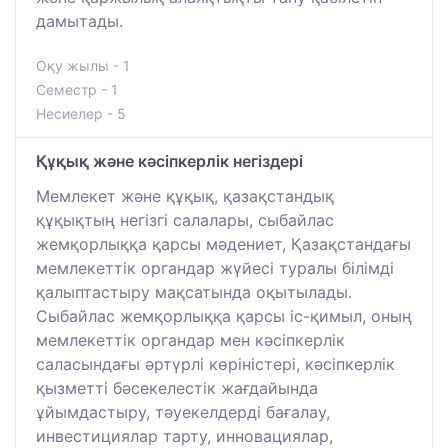
дамытады.
Оқу жылы - 1
Семестр - 1
Несиелер - 5
Құқық және кәсіпкерлік негіздері
Мемлекет және құқық, қазақстандық
құқықтың негізгі салалары, сыбайлас
жемқорлыққа қарсы мәдениет, Қазақстандағы
мемлекеттік органдар жүйесі туралы білімді
қалыптастыру мақсатында оқытылады.
Сыбайлас жемқорлыққа қарсы іс-қимыл, оның
мемлекеттік органдар мен кәсіпкерлік
саласындағы әртүрлі көріністері, кәсіпкерлік
қызметті бәсекелестік жағдайында
ұйымдастыру, тәуекелдерді бағалау,
инвестициялар тарту, инновациялар,