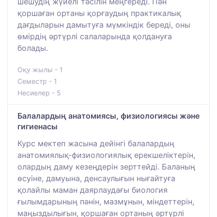
шешудің жүйелі тәсілін меңгереді. Пән
қоршаған ортаны қорғаудың практикалық
дағдыларын дамытуға мүмкіндік береді, оны
өмірдің әртүрлі салаларында қолдануға
болады.
Оқу жылы - 1
Семестр - 1
Несиелер - 5
Балалардың анатомиясы, физиологиясы және
гигиенасы
Курс мектеп жасына дейінгі балалардың
анатомиялық-физиологиялық ерекшеліктерін,
олардың даму кезеңдерін зерттейді. Баланың
өсуіне, дамуына, денсаулығын нығайтуға
қолайлы маман даярлаудағы биология
ғылымдарының пәнін, мазмұнын, міндеттерін,
маңыздылығын, қоршаған ортаның әртүрлі