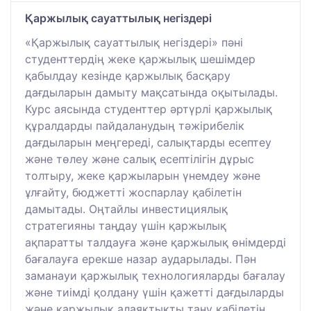
Қаржылық сауаттылық негіздері
«Қаржылық сауаттылық негіздері» пәні
студенттердің жеке қаржылық шешімдер
қабылдау кезінде қаржылық басқару
дағдыларын дамыту мақсатында оқытылады.
Курс аясында студенттер әртүрлі қаржылық
құралдарды пайдаланудың тәжірибелік
дағдыларын меңгереді, салықтарды есептеу
және төлеу және салық есептілігін дұрыс
толтыру, жеке қаржыларын үнемдеу және
ұлғайту, бюджетті жоспарлау қабілетін
дамытады. Оңтайлы инвестициялық
стратегияны таңдау үшін қаржылық
ақпаратты талдауға және қаржылық өнімдерді
бағалауға ерекше назар аударылады. Пән
заманауи қаржылық технологияларды бағалау
және тиімді қолдану үшін қажетті дағдыларды
және қаржылық алаяқтықты тану қабілетін