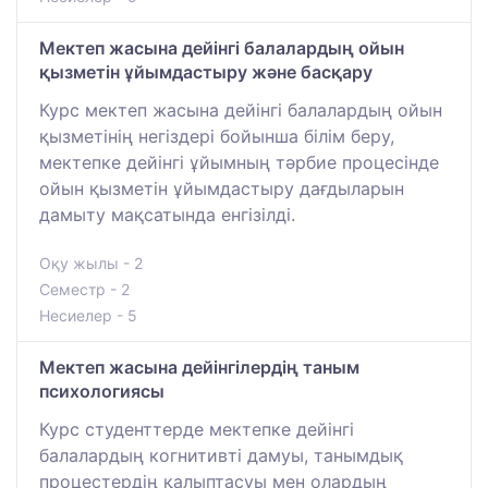
Мектеп жасына дейінгі балалардың ойын
қызметін ұйымдастыру және басқару
Курс мектеп жасына дейінгі балалардың ойын
қызметінің негіздері бойынша білім беру,
мектепке дейінгі ұйымның тәрбие процесінде
ойын қызметін ұйымдастыру дағдыларын
дамыту мақсатында енгізілді.
Оқу жылы - 2
Семестр - 2
Несиелер - 5
Мектеп жасына дейінгілердің таным
психологиясы
Курс студенттерде мектепке дейінгі
балалардың когнитивті дамуы, танымдық
процестердің қалыптасуы мен олардың