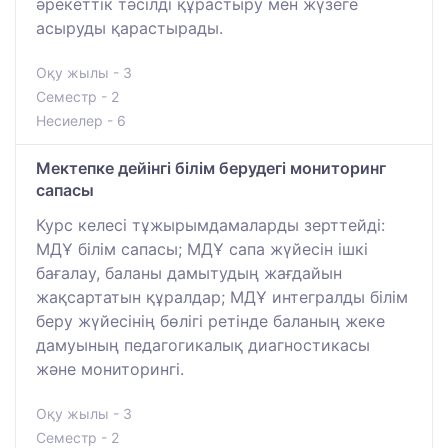
әрекеттік тәсілді құрастыру мен жүзеге
асыруды қарастырады.
Оқу жылы - 3
Семестр - 2
Несиелер - 6
Мектепке дейінгі білім берудегі мониторинг
сапасы
Курс келесі тұжырымдамаларды зерттейді:
МДҰ білім сапасы; МДҰ сапа жүйесін ішкі
бағалау, баланы дамытудың жағдайын
жақсартатын құралдар; МДҰ интегралды білім
беру жүйесінің бөлігі ретінде баланың жеке
дамуының педагогикалық диагностикасы
және мониторингі.
Оқу жылы - 3
Семестр - 2