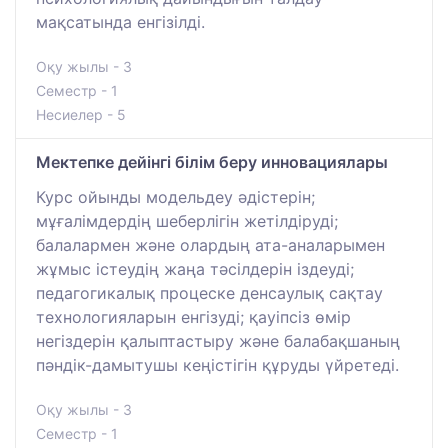
мақсатында енгізілді.
Оқу жылы - 3
Семестр - 1
Несиелер - 5
Мектепке дейінгі білім беру инновациялары
Курс ойынды модельдеу әдістерін;
мұғалімдердің шеберлігін жетілдіруді;
балалармен және олардың ата-аналарымен
жұмыс істеудің жаңа тәсілдерін іздеуді;
педагогикалық процеске денсаулық сақтау
технологияларын енгізуді; қауіпсіз өмір
негіздерін қалыптастыру және балабақшаның
пәндік-дамытушы кеңістігін құруды үйретеді.
Оқу жылы - 3
Семестр - 1