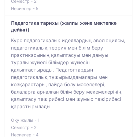
Семестр - 2
Несиелер - 5
Педагогика тарихы (жалпы және мектепке
дейінгі)
Курс педагогикалық идеялардың эволюциясы,
педагогикалық теория мен білім беру
практикасының қалыптасуы мен дамуы
туралы жүйелі білімдер жүйесін
қалыптастырады. Педагогтардың
педагогикалық тұжырымдамалары мен
көзқарастары, пайда болу мәселелері,
балаларға арналған білім беру мекемелерінің
қалыптасу тәжірибесі мен жұмыс тәжірибесі
қарастырылады.
Оқу жылы - 1
Семестр - 2
Несиелер - 4