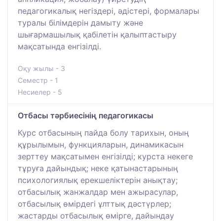
педагогикалық негіздері, әдістері, формалары
туралы білімдерін дамыту және
шығармашылық қабілетін қалыптастыру
мақсатында енгізілді.
Оқу жылы - 3
Семестр - 1
Несиелер - 5
Отбасы тәрбиесінің педагогикасы
Курс отбасының пайда болу тарихын, оның
құрылымын, функцияларын, динамикасын
зерттеу мақсатымен енгізілді; курста некеге
тұруға дайындық; неке қатынастарының
психологиялық ерекшеліктерін анықтау;
отбасылық жанжалдар мен ажырасулар,
отбасылық өмірдегі ұлттық дәстүрлер;
жастарды отбасылық өмірге, дайындау