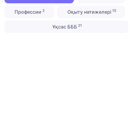
2
15
Профессии
Оқыту нәтижелері
21
Ұқсас БББ