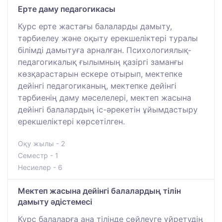
Ерте даму педагогикасы
Курс ерте жастағы балаларды дамыту,
тәрбиелеу және оқыту ерекшеліктері туралы
білімді дамытуға арналған. Психологиялық-
педагогикалық ғылымның қазіргі заманғы
көзқарастарын ескере отырып, мектепке
дейінгі педагогиканың, мектепке дейінгі
тәрбиенің даму мәселелері, мектеп жасына
дейінгі балалардың іс-әрекетін ұйымдастыру
ерекшеліктері көрсетілген.
Оқу жылы - 2
Семестр - 1
Несиелер - 6
Мектеп жасына дейінгі балалардың тілін
дамыту әдістемесі
Курс балаларға ана тілінде сөйлеуге үйретудің