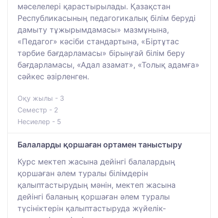
мәселелері қарастырылады. Қазақстан
Республикасының педагогикалық білім беруді
дамыту тұжырымдамасы» мазмұнына,
«Педагог» кәсіби стандартына, «Біртұтас
тәрбие бағдарламасы» бірыңғай білім беру
бағдарламасы, «Адал азамат», «Толық адамға»
сәйкес әзірленген.
Оқу жылы - 3
Семестр - 2
Несиелер - 5
Балаларды қоршаған ортамен таныстыру
Курс мектеп жасына дейінгі балалардың
қоршаған әлем туралы білімдерін
қалыптастырудың мәнін, мектеп жасына
дейінгі баланың қоршаған әлем туралы
түсініктерін қалыптастыруда жүйелік-