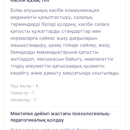
Білім алушының кәсіби коммуникация
мәдениетін қалыптастыру, салалық
терминдерді бірізді қолдану, кәсіби салаға
қатысты құжаттарды стандарттар мен
нормаларға сәйкес жазу дағдыларын
машықтандыру, қазақ тілінде сөйлеу, жазу,
баяндауды мамандықтарына қатысты
жетілдіріп, лексикасын байыту, мемлекеттік
тілдің әлеуметтік-қатысымдық қызметін
кеңейту және дамыту мақсатында окытылады
Оқу жылы - 4
Семестр - 1
Несиелер - 7
Мектепке дейінгі жастағы психологиялық-
педагогикалық қолдау
Курс мектеп жасына дейінгі баланың тұлғасын