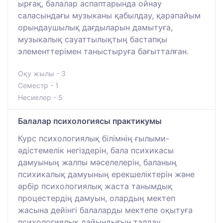
ырғақ, балалар аспаптарында ойнау
саласындағы музыканы қабылдау, қарапайым
орындаушылық дағдыларын дамытуға,
музыкалық сауаттылықтың бастапқы
элементтерімен таныстыруға бағытталған.
Оқу жылы - 3
Семестр - 1
Несиелер - 5
Балалар психологиясы практикумы
Курс психологиялық білімнің ғылыми-
әдістемелік негіздерін, бала психикасы
дамуының жалпы мәселелерін, баланың
психикалық дамуының ерекшеліктерін және
әрбір психологиялық жаста танымдық
процестердің дамуын, олардың мектеп
жасына дейінгі балаларды мектепе оқытуға
психологиялық дайындығын талдау