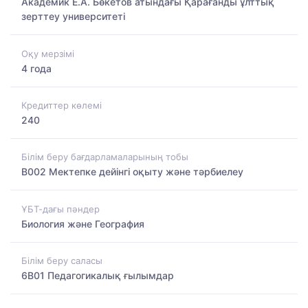
Академик Е.А. Бөкетов атындағы Қарағанды ұлттық
зерттеу университеті
Оқу мерзімі
4 года
Кредиттер көлемі
240
Білім беру бағдарламаларының тобы
B002 Мектепке дейінгі оқыту және тәрбиелеу
ҰБТ-дағы пәндер
Биология және География
Білім беру саласы
6B01 Педагогикалық ғылымдар