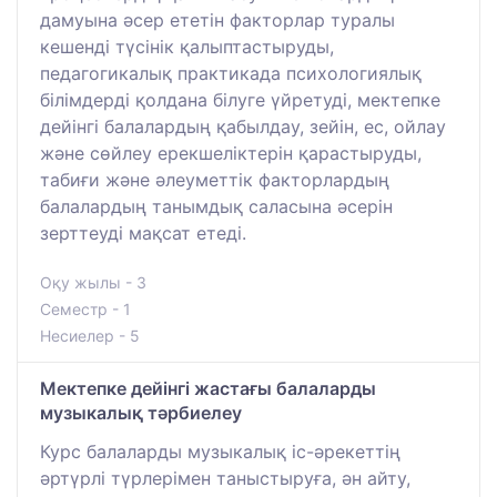
дамуына әсер ететін факторлар туралы
кешенді түсінік қалыптастыруды,
педагогикалық практикада психологиялық
білімдерді қолдана білуге үйретуді, мектепке
дейінгі балалардың қабылдау, зейін, ес, ойлау
және сөйлеу ерекшеліктерін қарастыруды,
табиғи және әлеуметтік факторлардың
балалардың танымдық саласына әсерін
зерттеуді мақсат етеді.
Оқу жылы - 3
Семестр - 1
Несиелер - 5
Мектепке дейінгі жастағы балаларды
музыкалық тәрбиелеу
Курс балаларды музыкалық іс-әрекеттің
әртүрлі түрлерімен таныстыруға, ән айту,