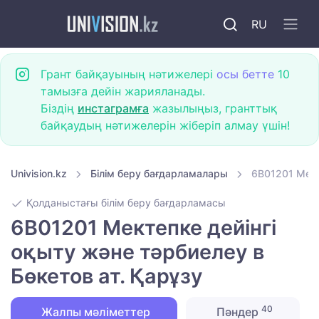
RU
Грант байқауының нәтижелері
осы бетте
10
тамызға дейін жарияланады.
Біздің
инстаграмға
жазылыңыз, гранттық
байқаудың нәтижелерін жіберіп алмау үшін!
Univision.kz
Білім беру бағдарламалары
6B01201 Мект
Қолданыстағы білім беру бағдарламасы
6B01201 Мектепке дейінгі
оқыту және тәрбиелеу в
Бөкетов ат. Қарұзу
40
Жалпы мәліметтер
Пәндер