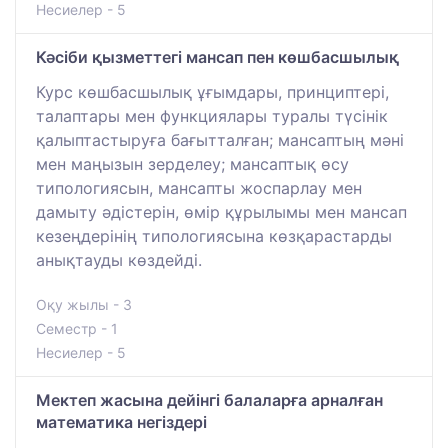
Несиелер - 5
Кәсіби қызметтегі мансап пен көшбасшылық
Курс көшбасшылық ұғымдары, принциптері,
талаптары мен функциялары туралы түсінік
қалыптастыруға бағытталған; мансаптың мәні
мен маңызын зерделеу; мансаптық өсу
типологиясын, мансапты жоспарлау мен
дамыту әдістерін, өмір құрылымы мен мансап
кезеңдерінің типологиясына көзқарастарды
анықтауды көздейді.
Оқу жылы - 3
Семестр - 1
Несиелер - 5
Мектеп жасына дейінгі балаларға арналған
математика негіздері