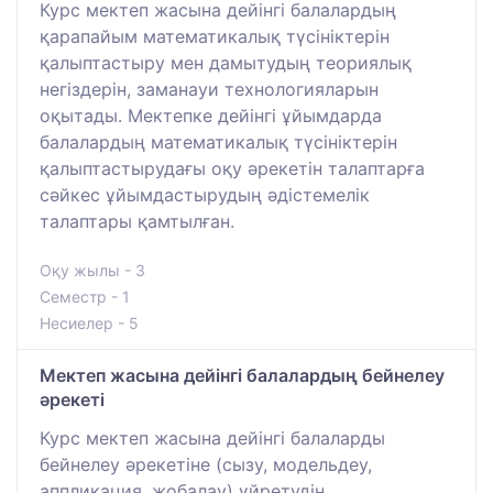
Курс мектеп жасына дейінгі балалардың
қарапайым математикалық түсініктерін
қалыптастыру мен дамытудың теориялық
негіздерін, заманауи технологияларын
оқытады. Мектепке дейінгі ұйымдарда
балалардың математикалық түсініктерін
қалыптастырудағы оқу әрекетін талаптарға
сәйкес ұйымдастырудың әдістемелік
талаптары қамтылған.
Оқу жылы - 3
Семестр - 1
Несиелер - 5
Мектеп жасына дейінгі балалардың бейнелеу
әрекеті
Курс мектеп жасына дейінгі балаларды
бейнелеу әрекетіне (сызу, модельдеу,
аппликация, жобалау) үйретудің