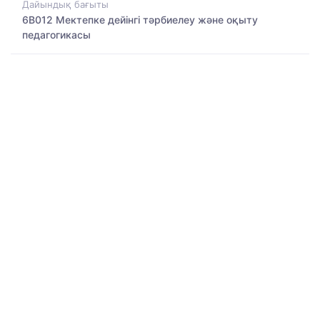
Дайындық бағыты
6B012 Мектепке дейінгі тәрбиелеу және оқыту
педагогикасы