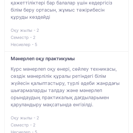
қажеттіліктері бар балалар үшін кедергісіз
білім беру ортасын, жұмыс тәжірибесін
құруды көздейді
Оқу жылы - 2
Семестр - 2
Несиелер - 5
Мәнерлеп оқу практикумы
Курс мәнерлеп оқу өнері, сөйлеу техникасы,
сөздік мәнерлілік құралы ретіндегі білім
жүйесін қалыптастыру, түрлі әдеби жанрдағы
шығармаларды талдау және мәнерлеп
орындаудың практикалық дағдыларымен
қаруландыру мақсатында енгізілді.
Оқу жылы - 2
Семестр - 2
Несиелер - 5