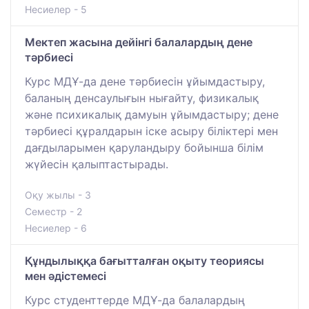
Несиелер - 5
Мектеп жасына дейінгі балалардың дене
тәрбиесі
Курс МДҰ-да дене тәрбиесін ұйымдастыру,
баланың денсаулығын нығайту, физикалық
және психикалық дамуын ұйымдастыру; дене
тәрбиесі құралдарын іске асыру біліктері мен
дағдыларымен қаруландыру бойынша білім
жүйесін қалыптастырады.
Оқу жылы - 3
Семестр - 2
Несиелер - 6
Құндылыққа бағытталған оқыту теориясы
мен әдістемесі
Курс студенттерде МДҰ-да балалардың