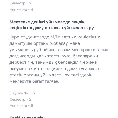
Семестр - 2
Несиелер - 4
Мектепке дейінгі ұйымдарда пәндік -
кеңістіктік даму ортасын ұйымдастыру
Курс студенттерде МДҰ заттық-кеңістіктік
дамытушы ортаны жобалау және
ұйымдастыру бойынша білім мен практикалық
дағдыларды қалыптастыруға, балалардың
дербестігін, танымдық белсенділігін және
әлеуметтік интеграциясын дамытуға ықпал
ететін ортаны ұйымдастыру тәсілдерін
меңгеруге бағытталған.
Оқу жылы - 3
Семестр - 2
Несиелер - 5
Кәсіби қазақ тілі