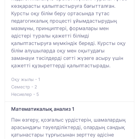
көзқарасты қалыптастыруға бағытталған.
Курсты оқу білім беру ортасында тұтас
педагогикалық процесті ұйымдастырудың
мазмұны, принциптері, формалары мен
әдістері туралы қажетті білімді
қалыптастыруға мүмкіндік береді. Курсты оқу
білім алушыларда оқу мен оқытудағы
заманауи тәсілдерді сәтті жүзеге асыру үшін
қажетті құзыреттерді қалыптастырады.
Оқу жылы - 1
Семестр - 2
Несиелер - 5
Математикалық анализ 1
Пән өзгеру, қозғалыс үрдістерін, шамалардың
арасындағы тәуелділіктерді, олардың сандық
қатынастары тұрғысынан зерттеу әдісіне