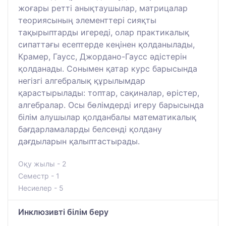
жоғары ретті анықтаушылар, матрицалар
теориясының элементтері сияқты
тақырыптарды игереді, олар практикалық
сипаттағы есептерде кеңінен қолданылады,
Крамер, Гаусс, Джордано-Гаусс әдістерін
қолданады. Сонымен қатар курс барысында
негізгі алгебралық құрылымдар
қарастырылады: топтар, сақиналар, өрістер,
алгебралар. Осы бөлімдерді игеру барысында
білім алушылар қолданбалы математикалық
бағдарламаларды белсенді қолдану
дағдыларын қалыптастырады.
Оқу жылы - 2
Семестр - 1
Несиелер - 5
Инклюзивті білім беру