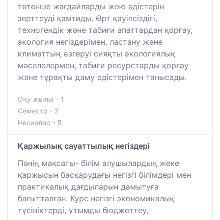
төтенше жағдайларды жою әдістерін
зерттеуді қамтиды. Өрт қауіпсіздігі,
техногендік және табиғи апаттардан қорғау,
экология негіздерімен, ластану және
климаттың өзгеруі сияқты экологиялық
мәселелермен, табиғи ресурстарды қорғау
және тұрақты даму әдістерімен танысады.
Оқу жылы - 1
Семестр - 2
Несиелер - 5
Қаржылық сауаттылық негіздері
Пәнің мақсаты- білім алушылардың жеке
қаржысын басқарудағы негізгі білімдері мен
практикалық дағдыларын дамытуға
бағытталған. Курс негізгі экономикалық
түсініктерді, ұтымды бюджеттеу,