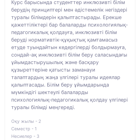
Курс барысында студенттер инклюзивті білім
берудің принциптері мен әдістемелік негіздері
туралы білімдерін қалыптастырады. Ерекше
қажеттіліктері бар балаларды психологиялық-
педагогикалық қолдауға, инклюзивті білім
беруді нормативтік-құқықтық қамтамасыз
етуде туындайтын кедергілерді болдырмауға,
сондай-ақ инклюзивті білім беру саласындағы
ұйымдастырушылық және басқару
құзыреттеріне қатысты заманауи
талаптардың жаңа үлгілері туралы идеялар
қалыптасады. Білім беру ұйымдарында
мүмкіндігі шектеулі балаларды
психологиялық-педагогикалық қолдау үлгілері
туралы білімді меңгереді.
Оқу жылы - 2
Семестр - 1
Несиелер - 3