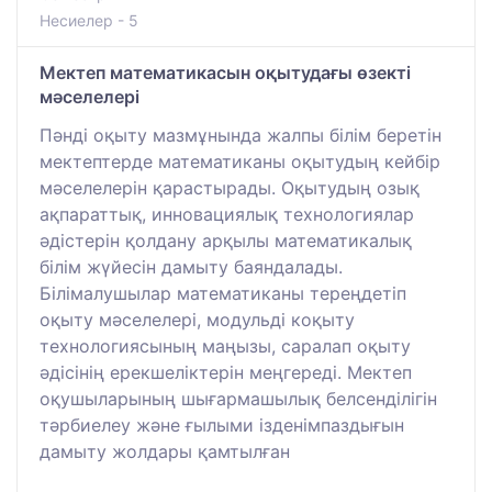
Несиелер - 5
Мектеп математикасын оқытудағы өзекті
мәселелері
Пәнді оқыту мазмұнында жалпы білім беретін
мектептерде математиканы оқытудың кейбір
мәселелерін қарастырады. Оқытудың озық
ақпараттық, инновациялық технологиялар
әдістерін қолдану арқылы математикалық
білім жүйесін дамыту баяндалады.
Білімалушылар математиканы тереңдетіп
оқыту мәселелері, модульді коқыту
технологиясының маңызы, саралап оқыту
әдісінің ерекшеліктерін меңгереді. Мектеп
оқушыларының шығармашылық белсенділігін
тәрбиелеу және ғылыми ізденімпаздығын
дамыту жолдары қамтылған