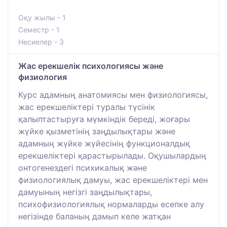
Оқу жылы - 1
Семестр - 1
Несиелер - 3
Жас ерекшелік психологиясы және
физиология
Курс адамның анатомиясы мен физиологиясы,
жас ерекшеліктері туралы түсінік
қалыптастыруға мүмкіндік береді, жоғары
жүйке қызметінің заңдылықтары және
адамның жүйке жүйесінің функционалдық
ерекшеліктері қарастырылады. Оқушылардың
онтогенездегі психикалық және
физиологиялық дамуы, жас ерекшеліктері мен
дамуының негізгі заңдылықтары,
психофизиологиялық нормаларды есепке алу
негізінде баланың дамып келе жатқан