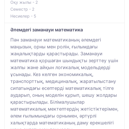
Оқу жылы - 2
Семестр - 2
Несиелер - 5
Әлемдегі заманауи математика
Пән заманауи математиканың әлемдегі
маңызын, орны мен ролін, ғылымдағы
жаңалықтарды қарастырады. Заманауи
математика қоршаған шындықты зерттеу үшін
жалпы және айқын логикалық модельдерді
ұсынады. Кез келген экономикалық,
транспорттық, медициналық, жаратылыстану
сипатындағы есептерді математикалық тілге
аударып, оның моделін құрып, шешу жолдары
қарастырылады. Білімалушылар
математикалық мектептердің жетістіктерімен,
әлем ғылымындағы орнымен, әртүрлі
халықтарда математиканың даму ерекшелігі