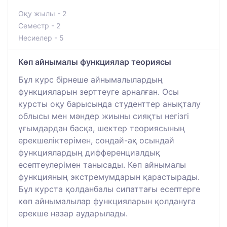
Оқу жылы - 2
Семестр - 2
Несиелер - 5
Көп айнымалы функциялар теориясы
Бұл курс бірнеше айнымалылардың
функцияларын зерттеуге арналған. Осы
курсты оқу барысында студенттер анықталу
облысы мен мәндер жиыны сияқты негізгі
ұғымдардан басқа, шектер теориясының
ерекшеліктерімен, сондай-ақ осындай
функциялардың дифференциалдық
есептеулерімен танысады. Көп айнымалы
функцияның экстремумдарын қарастырады.
Бұл курста қолданбалы сипаттағы есептерге
көп айнымалылар функцияларын қолдануға
ерекше назар аударылады.