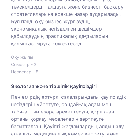
тәуекелдерді талдауға және бизнесті басқару
стратегияларына ерекше назар аударылады.
Бұл пәнді оқу бизнес жүргізудің,
экономикалық негізделген шешімдер
қабылдаудың практикалық дағдыларын
қалыптастыруға көмектеседі.
Оқу жылы - 1
Семестр - 2
Несиелер - 5
Экология және тіршілік қауіпсіздігі
Пән өмірдің әртүрлі салаларындағы қауіпсіздік
негіздерін үйретуге, сондай-ақ адам мен
табиғаттың өзара әрекеттесуін, қоршаған
ортаны қорғау мәселелерін зерттеуге
бағытталған. Қауіпті жағдайлардың алдын алу,
алғашқы медициналық көмек көрсету және