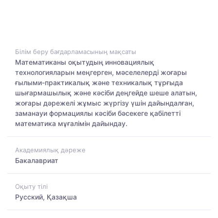
Білім беру бағдарламасының мақсаты
Математиканы оқытудың инновациялық
технологияларын меңгерген, мәселелерді жоғары
ғылыми-практикалық және техникалық тұрғыда
шығармашылық және кәсіби деңгейде шеше алатын,
жоғары дәрежелі жұмыс жүргізу үшін дайындалған,
заманауи формациялы кәсіби бәсекеге қабілетті
математика мұғалімін дайындау.
Академиялық дәреже
Бакалавриат
Оқыту тілі
Русский, Қазақша