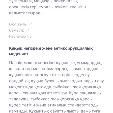
тұлғасының маңызды психикалық
ерекшеліктері туралы жүйелі түсінігін
қалыптастырады.
Оқу жылы - 1
Семестр - 1
Несиелер - 5
Құқық негіздері және антикоррупциялық
мәдениет
Пәннің мақсаты-негізгі құқықтық ұғымдарды ,
қағидаттар мен нормаларды, азаматтардың
құқықтарын қорғау тетіктерін зерделеу,
сондай-ақ құқық бұзушылықтардың алдын алу
мақсатында қоғамда сыбайлас жемқорлыққа
қарсы сананы қалыптастыру. Курс заңнаманы
талдауды, сыбайлас жемқорлыққа қарсы
күрес тетігін және этикалық стандарттарды
қамтиды. Құқықтық сауаттылықты дамытуға