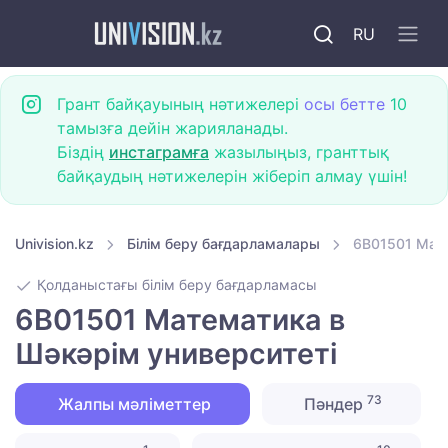
RU
Грант байқауының нәтижелері
осы бетте
10
тамызға дейін жарияланады.
Біздің
инстаграмға
жазылыңыз, гранттық
байқаудың нәтижелерін жіберіп алмау үшін!
Univision.kz
Білім беру бағдарламалары
6B01501 Мате
Қолданыстағы білім беру бағдарламасы
6B01501 Математика в
Шәкәрім университеті
73
Жалпы мәліметтер
Пәндер