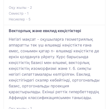
Оқу жылы - 2
Семестр - 1
Несиелер - 5
Векторлық және евклид кеңістіктері
Негізгі мақсат - оқушыларға геометриялық
аппаратты тек үш өлшемді кеңістікте ғана
емес, сонымен қатар n- өлшемді кеңістікте де
еркін қолдануға үйрету. Курс барысында
кеңістіктің базисі мен өлшемі, векторлық
кеңістіктің изоморфизмі және т. б. сияқты
негізгі сипаттамалары келтірілген. Евклид
кеңістігіндегі скаляр көбейтінді, ортогональды
базис, ортогональды проекция
қарастырылады. Екінші реттік гипербеттердің
Аффиндік классификациясымен танысады.
Оқу жылы - 2