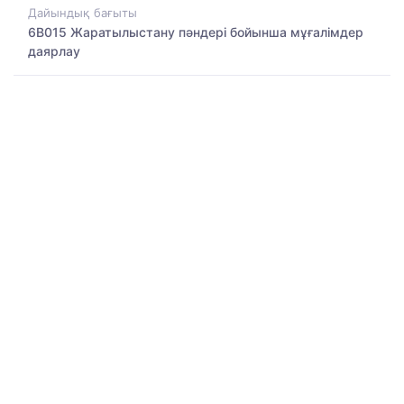
Дайындық бағыты
6B015 Жаратылыстану пәндері бойынша мұғалімдер
даярлау