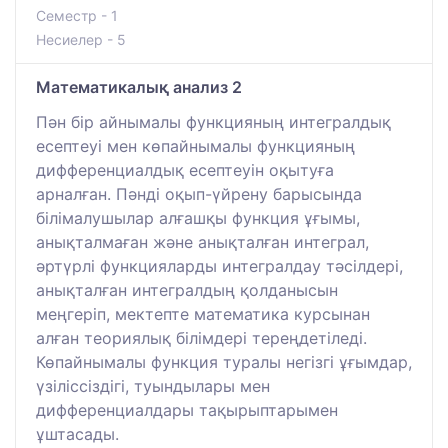
Семестр - 1
Несиелер - 5
Математикалық анализ 2
Пән бір айнымалы функцияның интегралдық
есептеуі мен көпайнымалы функцияның
дифференциалдық есептеуін оқытуға
арналған. Пәнді оқып-үйрену барысында
білімалушылар алғашқы функция ұғымы,
анықталмаған және анықталған интеграл,
әртүрлі функцияларды интегралдау тәсілдері,
анықталған интегралдың қолданысын
меңгеріп, мектепте математика курсынан
алған теориялық білімдері тереңдетіледі.
Көпайнымалы функция туралы негізгі ұғымдар,
үзіліссіздігі, туындылары мен
дифференциалдары тақырыптарымен
ұштасады.