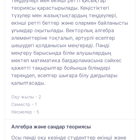
теңдеулері мен екінші ретті қисықтар
теориясы қарастырылады. Кеңістіктегі
түзулер мен жазықтықтардың теңдеулері,
екінші ретті беттер және олармен байланысты
ұғымдар оқытылады. Векторлық алгебра
элементтеріне тоқталып, әртүрлі есептер
шешудегі қолданысын меңгереді. Пәнді
меңгеру барысында білім алушылардың
мектеп математика бағдарламасына сәйкес
қажетті тақырыптар бойынша білімдері
тереңдеп, есептер шығара білу дағдылары
қалыптасады.
Оқу жылы - 2
Семестр - 1
Несиелер - 5
Алгебра және сандар теориясы
Осы пәнді оқу кезінде студенттер екінші және