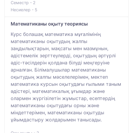
Семестр - 2
Несиелер - 5
Математиканы оқыту теориясы
Курс болашақ математика мұғалімінің
математиканы оқытудың жалпы
заңдылықтарын, мақсаты мен мазмұнын,
әдістемелік зерттеулерді, оқытудың әртүрлі
әдіс-тәсілдерін қолдана білуді меңгеруіне
арналған. Білімалушылар математиканы
оқытудың жалпы мәселелерімен, мектеп
математика курсын оқытудағы ғылыми таным
әдістері, математикалық ұғымдар және
олармен жүргізілетін жұмыстар, есептердің
математиканы оқытудағы орны және
міндеттерімен, математиканы оқытуды
ұйымдастыру жолдарымен танысады.
Оқу жылы - 2