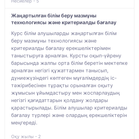
Несиелер - 5
Жаңартылған білім беру мазмұны
технологиясы және критериалды бағалау
Курс білім алушыларды жаңартылған білім
беру мазмұны технологиясы және
критериалды бағалау ерекшеліктерімен
таныстыруға арналған. Курсты оқып-үйрену
барысында жалпы орта білім беретін мектепке
арналған негізгі құжаттармен танысып,
дүниежүзіндегі көптеген мұғалімдердің іс-
тәжірибесінен тұрақты орыналған оқыту
жұмысын ұйымдастыру мен жоспарлаудың
негізгі қағидаттарын қолдану жолдары
қарастырылады. Білім алушылар критериалды
бағалау түрлері және олардың ерекшеліктерін
меңгереді.
Оқу жылы - 2