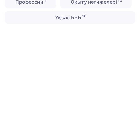
1
10
Профессии
Оқыту нәтижелері
16
Ұқсас БББ