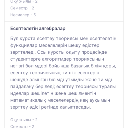
Оқу жылы - 2
Семестр - 2
Несиелер - 5
Есептелетін алгебралар
Бұл курста есептеу теориясы мен есептелетін
функциялар мәселелерін шешу әдістері
зерттеледі. Осы курсты оқыту процесінде
студенттерге алгоритмдер теориясының
негізгі бөлімдері бойынша базалық білім қоры,
есептеу теориясының типтік есептерін
шешуде алынған білімді ұтымды және тиімді
пайдалану беріледі; есептеу теориясы туралы
идеялар шешілетін және шешілмейтін
математикалық мәселелердің кең ауқымын
зерттеу әдісі ретінде қалыптасады.
Оқу жылы - 2
Семестр - 2