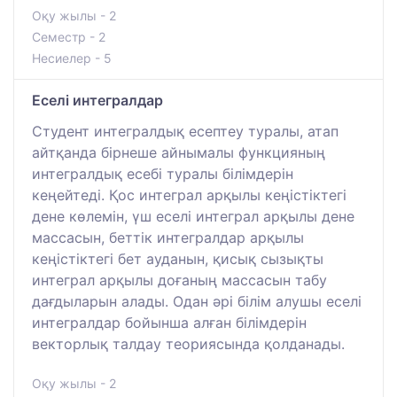
Оқу жылы - 2
Семестр - 2
Несиелер - 5
Еселі интегралдар
Студент интегралдық есептеу туралы, атап
айтқанда бірнеше айнымалы функцияның
интегралдық есебі туралы білімдерін
кеңейтеді. Қос интеграл арқылы кеңістіктегі
дене көлемін, үш еселі интеграл арқылы дене
массасын, беттік интегралдар арқылы
кеңістіктегі бет ауданын, қисық сызықты
интеграл арқылы доғаның массасын табу
дағдыларын алады. Одан әрі білім алушы еселі
интегралдар бойынша алған білімдерін
векторлық талдау теориясында қолданады.
Оқу жылы - 2