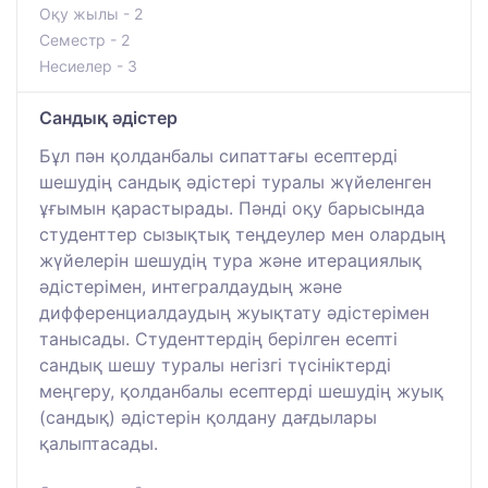
Оқу жылы - 2
Семестр - 2
Несиелер - 3
Сандық әдістер
Бұл пән қолданбалы сипаттағы есептерді
шешудің сандық әдістері туралы жүйеленген
ұғымын қарастырады. Пәнді оқу барысында
студенттер сызықтық теңдеулер мен олардың
жүйелерін шешудің тура және итерациялық
әдістерімен, интегралдаудың және
дифференциалдаудың жуықтату әдістерімен
танысады. Студенттердің берілген есепті
сандық шешу туралы негізгі түсініктерді
меңгеру, қолданбалы есептерді шешудің жуық
(сандық) әдістерін қолдану дағдылары
қалыптасады.