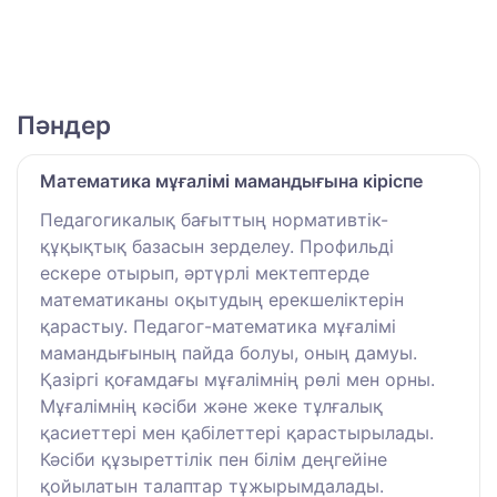
Пәндер
Математика мұғалімі мамандығына кіріспе
Педагогикалық бағыттың нормативтік-
құқықтық базасын зерделеу. Профильді
ескере отырып, әртүрлі мектептерде
математиканы оқытудың ерекшеліктерін
қарастыу. Педагог-математика мұғалімі
мамандығының пайда болуы, оның дамуы.
Қазіргі қоғамдағы мұғалімнің рөлі мен орны.
Мұғалімнің кәсіби және жеке тұлғалық
қасиеттері мен қабілеттері қарастырылады.
Кәсіби құзыреттілік пен білім деңгейіне
қойылатын талаптар тұжырымдалады.