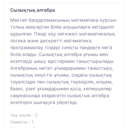
Сызықтық алгебра
Мектеп бағдарламасының математика курсын
толық меңгерген білім алушыларға негізделіп
құрылған. Пәнді оқу нәтижесі математикалық
логика және дискретті математика,
программалау тілдері сияқты пәндерге негіз
бола алады. Сызықтық алгебра ұғымы мен
есептерді шешу әдістерімен таныстырылады.
Алгебраның негізгі ұғымдарымен таныстыру,
сызықтық кеңістік ұғымы, ондағы сызықтық
тәуелсіздік пен сызықтық тәуелділік, өлшем,
базис, ранг ұғымдарымен қоса, көпмүшелер
сақинасында кездесетін сызықтық алгебра
есептерін шығаруға үйретеді.
Оқу жылы - 2
Семестр - 1