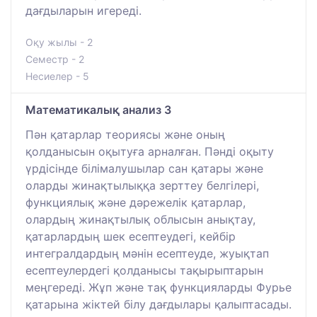
дағдыларын игереді.
Оқу жылы - 2
Семестр - 2
Несиелер - 5
Математикалық анализ 3
Пән қатарлар теориясы және оның
қолданысын оқытуға арналған. Пәнді оқыту
үрдісінде білімалушылар сан қатары және
оларды жинақтылыққа зерттеу белгілері,
функциялық және дәрежелік қатарлар,
олардың жинақтылық облысын анықтау,
қатарлардың шек есептеудегі, кейбір
интегралдардың мәнін есептеуде, жуықтап
есептеулердегі қолданысы тақырыптарын
меңгереді. Жұп және тақ функцияларды Фурье
қатарына жіктей білу дағдылары қалыптасады.