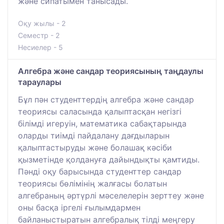
және сипатымен танысады.
Оқу жылы - 2
Семестр - 2
Несиелер - 5
Алгебра және сандар теориясының таңдаулы
тараулары
Бұл пән студенттердің алгебра және сандар
теориясы саласында қалыптасқан негізгі
білімді игеруін, математика сабақтарында
оларды тиімді пайдалану дағдыларын
қалыптастыруды және болашақ кәсіби
қызметінде қолдануға дайындықты қамтиды.
Пәнді оқу барысында студенттер сандар
теориясы бөлімінің жалғасы болатын
алгебраның әртүрлі мәселелерін зерттеу және
оны басқа іргелі ғылымдармен
байланыстыратын алгебралық тілді меңгеру