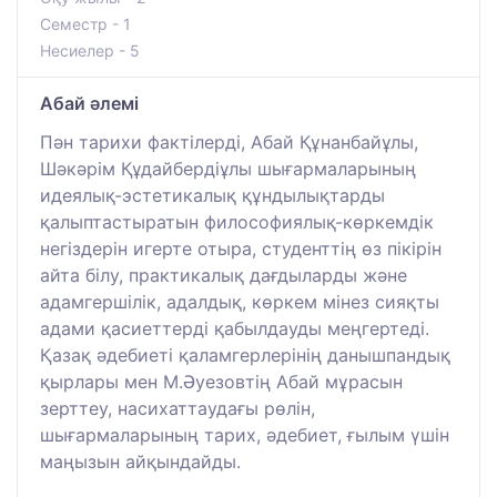
Семестр - 1
Несиелер - 5
Абай әлемі
Пән тарихи фактілерді, Абай Құнанбайұлы,
Шәкәрім Құдайбердіұлы шығармаларының
идеялық-эстетикалық құндылықтарды
қалыптастыратын философиялық-көркемдік
негіздерін игерте отыра, студенттің өз пікірін
айта білу, практикалық дағдыларды және
адамгершілік, адалдық, көркем мінез сияқты
адами қасиеттерді қабылдауды меңгертеді.
Қазақ әдебиеті қаламгерлерінің данышпандық
қырлары мен М.Әуезовтің Абай мұрасын
зерттеу, насихаттаудағы рөлін,
шығармаларының тарих, әдебиет, ғылым үшін
маңызын айқындайды.