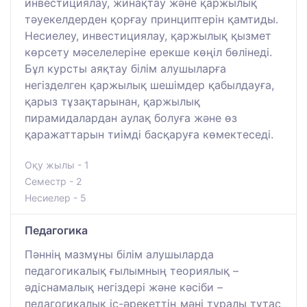
инвестициялау, жинақтау және қаржылық
тәуекелдерден қорғау принциптерін қамтиды.
Несиелеу, инвестициялау, қаржылық қызмет
көрсету мәселелеріне ерекше көңіл бөлінеді.
Бұл курсты аяқтау білім алушыларға
негізделген қаржылық шешімдер қабылдауға,
қарыз тұзақтарынан, қаржылық
пирамидалардан аулақ болуға және өз
қаражаттарын тиімді басқаруға көмектеседі.
Оқу жылы - 1
Семестр - 2
Несиелер - 5
Педагогика
Пәннің мазмұны білім алушыларда
педагогикалық ғылымның теориялық –
әдіснамалық негіздері және кәсіби –
педагогикалық іс-әрекеттің мәні туралы тұтас