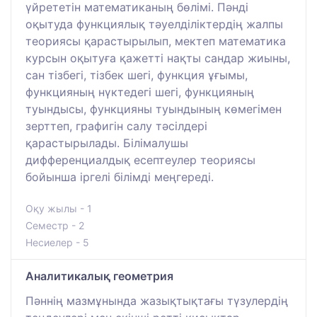
үйрететін математиканың бөлімі. Пәнді
оқытуда функциялық тәуелділіктердің жалпы
теориясы қарастырылып, мектеп математика
курсын оқытуға қажетті нақты сандар жиыны,
сан тізбегі, тізбек шегі, функция ұғымы,
функцияның нүктедегі шегі, функцияның
туындысы, функцияны туындының көмегімен
зерттеп, графигін салу тәсілдері
қарастырылады. Білімалушы
дифференциалдық есептеулер теориясы
бойынша іргелі білімді меңгереді.
Оқу жылы - 1
Семестр - 2
Несиелер - 5
Аналитикалық геометрия
Пәннің мазмұнында жазықтықтағы түзулердің