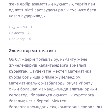
және әрбір азаматтың құқықтық тәртіп пен
әділеттілікті сақтаудағы рөлін түсінуге баса
назар аударылады.
Оқу жылы - 1
Семестр - 2
Несиелер - 5
Элементар математика
Өз білімдерін толықтыру, нығайту және
жүйелендіруді қалайтындарға арналып
құрылған. Студенттің мектеп математика
курсы бойынша білімін жүйелендіру;
математикалық жазбаларды оқуға үйрету,
оның болашақ мамандығында алатын орнын
көрсетеді; болашақта оқылатын курстарға
базалық негіз береді. Мектеп
бағдарламасындағы тақырыптарды спиральды