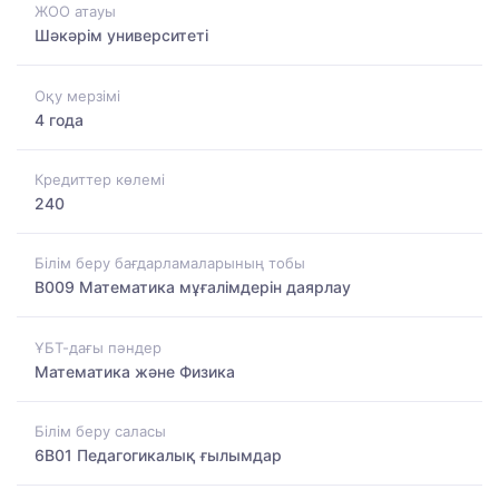
ЖОО атауы
Шәкәрім университеті
Оқу мерзімі
4 года
Кредиттер көлемі
240
Білім беру бағдарламаларының тобы
B009 Математика мұғалімдерін даярлау
ҰБТ-дағы пәндер
Математика және Физика
Білім беру саласы
6B01 Педагогикалық ғылымдар