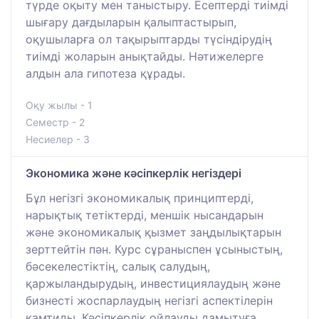
түрде оқыту мен таныстыру. Есептерді тиімді
шығару дағдыларын қалыптастырып,
оқушыларға ол тақырыптарды түсіндірудің
тиімді жоларын анықтайды. Нәтижелерге
алдын ала гипотеза құрады.
Оқу жылы - 1
Семестр - 2
Несиелер - 3
Экономика және кәсіпкерлік негіздері
Бұл негізгі экономикалық принциптерді,
нарықтық тетіктерді, меншік нысандарын
және экономикалық қызмет заңдылықтарын
зерттейтін пән. Курс сұраныспен ұсыныстың,
бәсекелестіктің, салық салудың,
қаржыландырудың, инвестициялаудың және
бизнесті жоспарлаудың негізгі аспектілерін
қамтиды. Кәсіпкерлік ойлауды дамытуға,