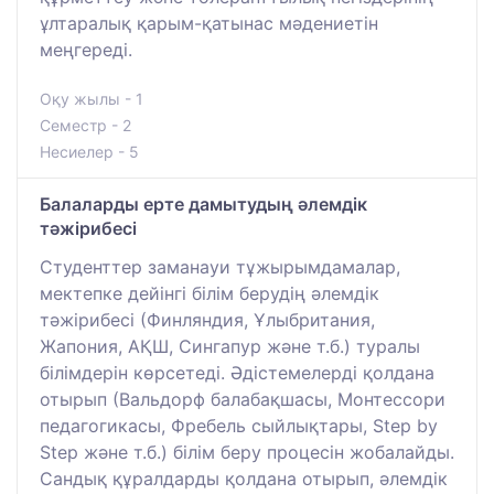
ұлтаралық қарым-қатынас мәдениетін
меңгереді.
Оқу жылы - 1
Семестр - 2
Несиелер - 5
Балаларды ерте дамытудың әлемдік
тәжірибесі
Студенттер заманауи тұжырымдамалар,
мектепке дейінгі білім берудің әлемдік
тәжірибесі (Финляндия, Ұлыбритания,
Жапония, АҚШ, Сингапур және т.б.) туралы
білімдерін көрсетеді. Әдістемелерді қолдана
отырып (Вальдорф балабақшасы, Монтессори
педагогикасы, Фребель сыйлықтары, Step by
Step және т.б.) білім беру процесін жобалайды.
Сандық құралдарды қолдана отырып, әлемдік