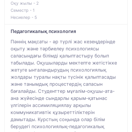
Оқу жылы - 2
Семестр - 1
Несиелер - 5
Педагогикалық психология
Пәннің мақсаты - әр түрлі жас кезеңдерінде
оқыту және тәрбиелеу психологиясы
саласындағы білімді қалыптастыру болып
табылады. Оқушыларды мектепте жетістікке
жетуге ынталандырудың психологиялық
жолдары туралы нақты түсінік қалыптасады
және танымдық процестердің сапасын
бағалайды. Студенттер мұғалім-оқушы-ата-
ана жүйесінде сындарлы қарым-қатынас
үлгілерін ассимиляциялау арқылы
коммуникативтік құзыреттіліктерін
дамытады. Курстың соңында олар білім
берудегі психологиялық-педагогикалық