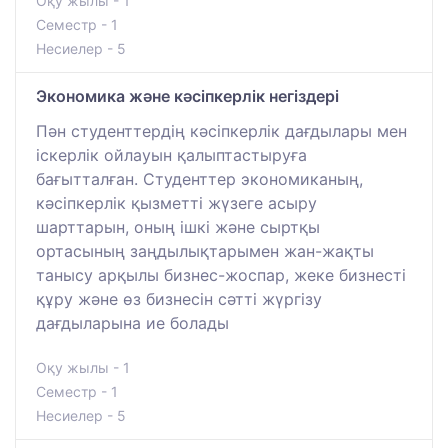
Оқу жылы - 1
Семестр - 1
Несиелер - 5
Экономика және кәсіпкерлік негіздері
Пән студенттердің кәсіпкерлік дағдылары мен
іскерлік ойлауын қалыптастыруға
бағытталған. Студенттер экономиканың,
кәсіпкерлік қызметті жүзеге асыру
шарттарын, оның ішкі және сыртқы
ортасының заңдылықтарымен жан-жақты
танысу арқылы бизнес-жоспар, жеке бизнесті
құру және өз бизнесін сәтті жүргізу
дағдыларына ие болады
Оқу жылы - 1
Семестр - 1
Несиелер - 5