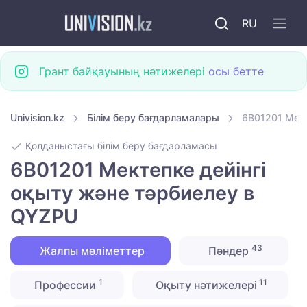
RU
Грант байқауының нәтижелері
осы бетте
Univision.kz
Білім беру бағдарламалары
6B01201 Мект
Қолданыстағы білім беру бағдарламасы
6B01201 Мектепке дейінгі
оқыту және тәрбиелеу в
QYZPU
43
Жалпы мәліметтер
Пәндер
1
11
Профессии
Оқыту нәтижелері