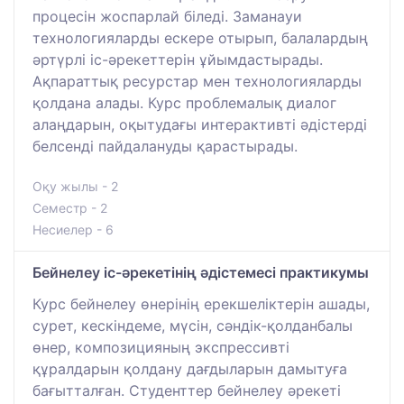
процесін жоспарлай біледі. Заманауи
технологияларды ескере отырып, балалардың
әртүрлі іс-әрекеттерін ұйымдастырады.
Ақпараттық ресурстар мен технологияларды
қолдана алады. Курс проблемалық диалог
алаңдарын, оқытудағы интерактивті әдістерді
белсенді пайдалануды қарастырады.
Оқу жылы - 2
Семестр - 2
Несиелер - 6
Бейнелеу іс-әрекетінің әдістемесі практикумы
Курс бейнелеу өнерінің ерекшеліктерін ашады,
сурет, кескіндеме, мүсін, сәндік-қолданбалы
өнер, композицияның экспрессивті
құралдарын қолдану дағдыларын дамытуға
бағытталған. Студенттер бейнелеу әрекеті