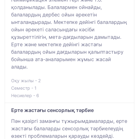
қолданылады. Балалармен ойнайды,
балалардың дербес ойын әрекетін
ынталандырады. Мектепке дейінгі балалардың
ойын әрекеті саласындағы кәсіби
құзыреттілігін, мета-дағдыларын дамытады.
Ерте және мектепке дейінгі жастағы
балалардың ойын дағдыларын қалыптастыру
бойынша ата-аналарымен жұмыс жасай
алады.
Оқу жылы - 2
Семестр - 1
Несиелер - 6
Ерте жастағы сенсорлық тәрбие
Пән қазіргі заманғы тұжырымдамаларды, ерте
жастағы балаларды сенсорлық тәрбиелеудің
өзекті проблемаларын қарауды көздейді.