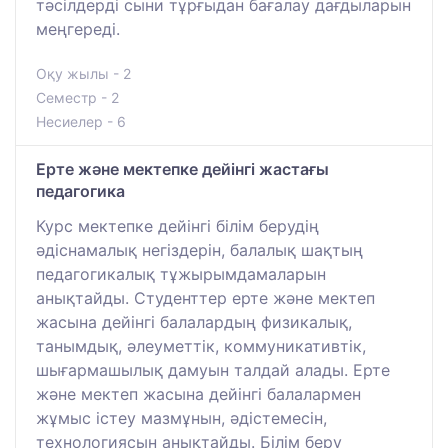
тәсілдерді сыни тұрғыдан бағалау дағдыларын
меңгереді.
Оқу жылы - 2
Семестр - 2
Несиелер - 6
Ерте және мектепке дейінгі жастағы
педагогика
Курс мектепке дейінгі білім берудің
әдіснамалық негіздерін, балалық шақтың
педагогикалық тұжырымдамаларын
анықтайды. Студенттер ерте және мектеп
жасына дейінгі балалардың физикалық,
танымдық, әлеуметтік, коммуникативтік,
шығармашылық дамуын талдай алады. Ерте
және мектеп жасына дейінгі балалармен
жұмыс істеу мазмұнын, әдістемесін,
технологиясын анықтайды. Білім беру