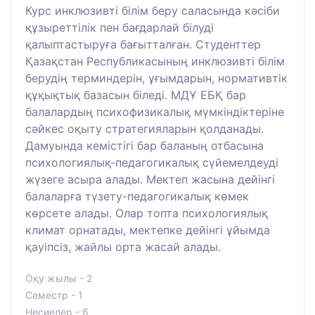
Курс инклюзивті білім беру саласында кәсіби
құзыреттілік пен бағдарлай білуді
қалыптастыруға бағытталған. Студенттер
Қазақстан Республикасының инклюзивті білім
берудің терминдерін, ұғымдарын, нормативтік
құқықтық базасын біледі. МДҰ ЕБҚ бар
балалардың психофизикалық мүмкіндіктеріне
сәйкес оқыту стратегияларын қолданады.
Дамуында кемістігі бар баланың отбасына
психологиялық-педагогикалық сүйемелдеуді
жүзеге асыра алады. Мектеп жасына дейінгі
балаларға түзету-педагогикалық көмек
көрсете алады. Олар топта психологиялық
климат орнатады, мектепке дейінгі ұйымда
қауіпсіз, жайлы орта жасай алады.
Оқу жылы - 2
Семестр - 1
Несиелер - 6