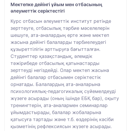
Мектепке дейінгі ұйым мен отбасының
әлеуметтік серіктестігі
Курс отбасын әлеуметтік институт ретінде
зерттеуге, отбасылық тәрбие мәселелерін
шешуге, ата-аналардың ерте және мектеп
жасына дейінгі балаларды тәрбиелеудегі
құзыреттілігін арттыруға бағытталған.
Студенттер қазақстандық, әлемдік
тәжірибеде отбасылық қатынастарды
зерттеуді негіздейді. Олар мектеп жасына
дейінгі балалар отбасымен серіктестік
орнатады. Балалардың ата-аналарына
психологиялық-педагогикалық сүйемелдеуді
жүзеге асырады (оның ішінде ЕБҚ бар), оқыту
тренингтерін, ата-аналармен семинарлар
ұйымдастырады, балалар жобаларына
қатысуға тартады және т.б. өздерінің кәсіби
қызметінің рефлексиясын жүзеге асырады.