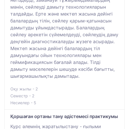
мәнін, сөйлеуді дамыту технологияларын
талдайды. Ерте және мектеп жасына дейінгі
балалардың тілін, сөйлеу қарым-қатынасын
дамытуды ұйымдастырады. Балалардың
сөйлеу әрекетін сүйемелдеуді, сөйлеудің даму
деңгейін диагностикалауды жүзеге асырады.
Мектеп жасына дейінгі балалардың тіл
дамуындағы ойын технологиялары мен
геймификациясын бағалай алады. Тілді
дамыту мәселелерін шешуде кәсіби бағытты,
шығармашылықты дамытады.
Оқу жылы - 2
Семестр - 2
Несиелер - 5
Қоршаған ортаны тану әдістемесі практикумы
Курс әлемнің жаратылыстану - ғылыми