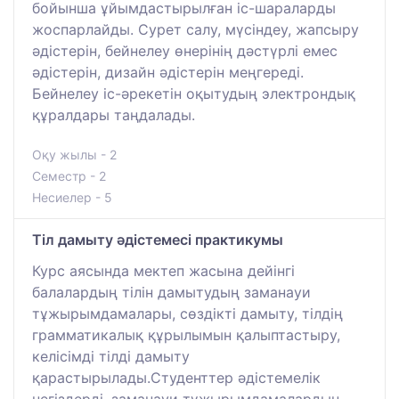
бойынша ұйымдастырылған іс-шараларды
жоспарлайды. Сурет салу, мүсіндеу, жапсыру
әдістерін, бейнелеу өнерінің дәстүрлі емес
әдістерін, дизайн әдістерін меңгереді.
Бейнелеу іс-әрекетін оқытудың электрондық
құралдары таңдалады.
Оқу жылы - 2
Семестр - 2
Несиелер - 5
Тіл дамыту әдістемесі практикумы
Курс аясында мектеп жасына дейінгі
балалардың тілін дамытудың заманауи
тұжырымдамалары, сөздікті дамыту, тілдің
грамматикалық құрылымын қалыптастыру,
келісімді тілді дамыту
қарастырылады.Студенттер әдістемелік
негіздерді, заманауи тұжырымдамалардың