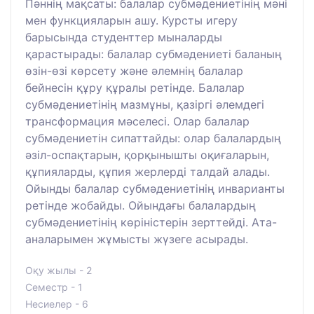
Пәннің мақсаты: балалар субмәдениетінің мәні
мен функцияларын ашу. Курсты игеру
барысында студенттер мыналарды
қарастырады: балалар субмәдениеті баланың
өзін-өзі көрсету және әлемнің балалар
бейнесін құру құралы ретінде. Балалар
субмәдениетінің мазмұны, қазіргі әлемдегі
трансформация мәселесі. Олар балалар
субмәдениетін сипаттайды: олар балалардың
әзіл-оспақтарын, қорқынышты оқиғаларын,
құпияларды, құпия жерлерді талдай алады.
Ойынды балалар субмәдениетінің инварианты
ретінде жобайды. Ойындағы балалардың
субмәдениетінің көріністерін зерттейді. Ата-
аналарымен жұмысты жүзеге асырады.
Оқу жылы - 2
Семестр - 1
Несиелер - 6