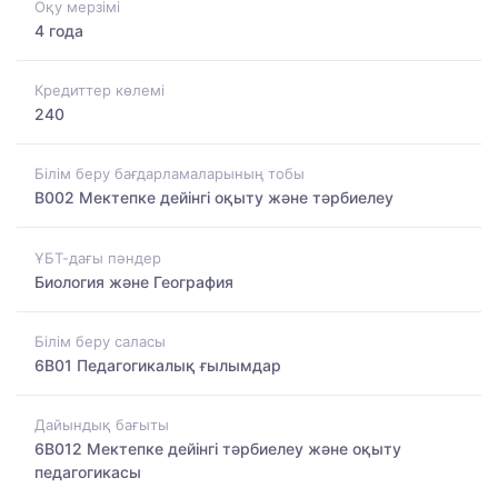
Оқу мерзімі
4 года
Кредиттер көлемі
240
Білім беру бағдарламаларының тобы
B002 Мектепке дейінгі оқыту және тәрбиелеу
ҰБТ-дағы пәндер
Биология және География
Білім беру саласы
6B01 Педагогикалық ғылымдар
Дайындық бағыты
6B012 Мектепке дейінгі тәрбиелеу және оқыту
педагогикасы