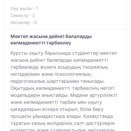
Оқу жылы - 1
Семестр - 2
Несиелер - 5
Мектеп жасына дейінгі балаларды
көпмәдениетті тәрбиелеу
Курсты оқыту барысында студенттер мектеп
жасына дейінгі балаларды көпмәдениетті
тәрбиелеуді жүзеге асырудың теориялық
негіздерімен және психологиялық-
педагогикалық шарттарымен танысады.
Оқытудың көпмәдениетті тәрбиесінің негізгі
модельдерін анықтайды. Мәдени әртүрлілікті
және көпмәдениетті тәрбие мен оқыту
қағидаларын ескере отырып, білім беру
процесін ұйымдастыра алады. Қазақстанда
тұратын халық өкілдерінің салт-дәстүрлерін
құрметтеу және толеранттылық негіздерінің