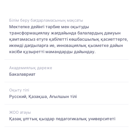
Білім беру бағдарламасының мақсаты
Мектепке дейінгі тәрбие мен оқытуды
трансформациялау жағдайында балалардың дамуын
қамтамасыз етуге қабілетті көшбасшылық қасиеттерге,
икемді дағдыларға ие, инновациялық қызметке дайын
кәсіби құзыретті мамандарды дайындау.
Академиялық дәреже
Бакалавриат
Оқыту тілі
Русский, Қазақша, Ағылшын тілі
ЖОО атауы
Қазақ ұлттық қыздар педагогикалық университеті