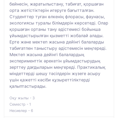
бейнесін, жаратылыстану, табиғат, қоршаған
орта жетістіктерін игеруге бағытталған.
Студенттер туған өлкенің флорасы, фаунасы,
экологиясы туралы білімдерін көрсетеді. Олар
қоршаған ортаны тану әдістемесі бойынша
ұйымдастырылған қызметті жобалай алады.
Ерте және мектеп жасына дейінгі балаларды
табиғатпен таныстыру әдістемесін меңгереді.
Мектеп жасына дейінгі балалардың
эксперименттік әрекетін ұйымдастырудың
зерттеу дағдыларын меңгереді. Практикалық
міндеттерді шешу тәсілдерін жүзеге асыру
үшін қажетті кәсіби құзыреттіліктерді
қалыптастырады.
Оқу жылы - 3
Семестр - 1
Несиелер - 6