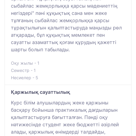
сыбайлас жемқорлыққа қарсы мәдениеттің
негіздері" пәні құқықтық сана мен жеке
тұлғаның сыбайлас жемқорлыққа қарсы
тұрақтылығын қалыптастыруда маңызды рөл
атқарады, бұл құқықтық мемлекет пен
сауатты азаматтық қоғам құрудың қажетті
шарты болып табылады.
Оқу жылы - 1
Семестр - 1
Несиелер - 5
Қаржылық сауаттылық
Курс білім алушылардың жеке қаржыны
басқару бойынша практикалық дағдыларын
қалыптастыруға бағытталған. Пәнді оқу
нәтижесінде студент жеке бюджетті әзірлей
алады, қаржылық өнімдерді талдайды,