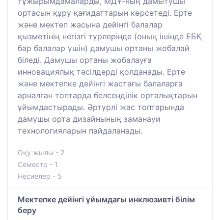
тұжырымдамаларды, МДҰ-ның дамытушы
ортасын құру қағидаттарын көрсетеді. Ерте
және мектеп жасына дейінгі балалар
қызметінің негізгі түрлерінде (оның ішінде ЕБҚ
бар балалар үшін) дамушы ортаны жобалай
біледі. Дамушы ортаны жобалауға
инновациялық тәсілдерді қолданады. Ерте
және мектепке дейінгі жастағы балаларға
арналған топтарда белсенділік орталықтарын
ұйымдастырады. Әртүрлі жас топтарында
дамушы орта дизайнының заманауи
технологияларын пайдаланады.
Оқу жылы - 2
Семестр - 1
Несиелер - 5
Мектепке дейінгі ұйымдағы инклюзивті білім
беру