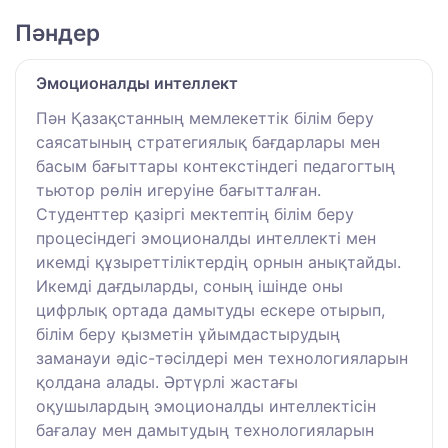
Пәндер
Эмоционалды интеллект
Пән Қазақстанның мемлекеттік білім беру
саясатының стратегиялық бағдарлары мен
басым бағыттары контекстіндегі педагогтың
тьютор рөлін игеруіне бағытталған.
Студенттер қазіргі мектептің білім беру
процесіндегі эмоционалды интеллекті мен
икемді құзыреттіліктердің орнын анықтайды.
Икемді дағдыларды, соның ішінде оны
цифрлық ортада дамытуды ескере отырып,
білім беру қызметін ұйымдастырудың
заманауи әдіс-тәсілдері мен технологияларын
қолдана алады. Әртүрлі жастағы
оқушылардың эмоционалды интеллектісін
бағалау мен дамытудың технологияларын