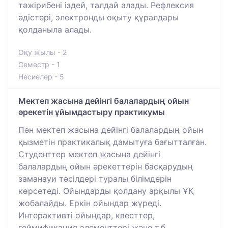
тәжірибені іздей, талдай алады. Рефлексия
әдістері, электронды оқыту құралдары
қолданыла алады.
Оқу жылы - 2
Семестр - 1
Несиелер - 5
Мектеп жасына дейінгі балалардың ойын
әрекетін ұйымдастыру практикумы
Пән мектеп жасына дейінгі балалардың ойын
қызметін практикалық дамытуға бағытталған.
Студенттер мектеп жасына дейінгі
балалардың ойын әрекеттерін басқарудың
заманауи тәсілдері туралы білімдерін
көрсетеді. Ойындарды қолдану арқылы ҰҚ
жобалайды. Еркін ойындар жүреді.
Интерактивті ойындар, квесттер,
геймификация элементтері және т.б.