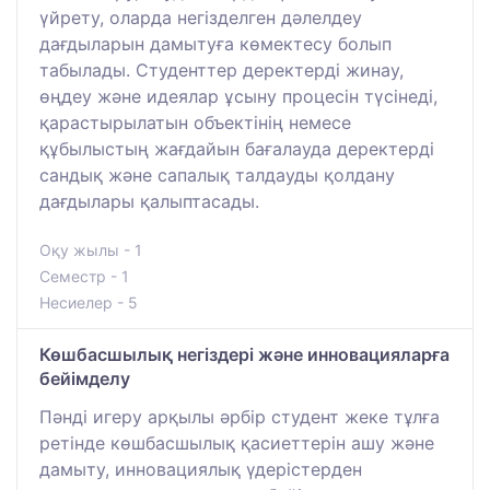
үйрету, оларда негізделген дәлелдеу
дағдыларын дамытуға көмектесу болып
табылады. Студенттер деректерді жинау,
өңдеу және идеялар ұсыну процесін түсінеді,
қарастырылатын объектінің немесе
құбылыстың жағдайын бағалауда деректерді
сандық және сапалық талдауды қолдану
дағдылары қалыптасады.
Оқу жылы - 1
Семестр - 1
Несиелер - 5
Көшбасшылық негіздері және инновацияларға
бейімделу
Пәнді игеру арқылы әрбір студент жеке тұлға
ретінде көшбасшылық қасиеттерін ашу және
дамыту, инновациялық үдерістерден