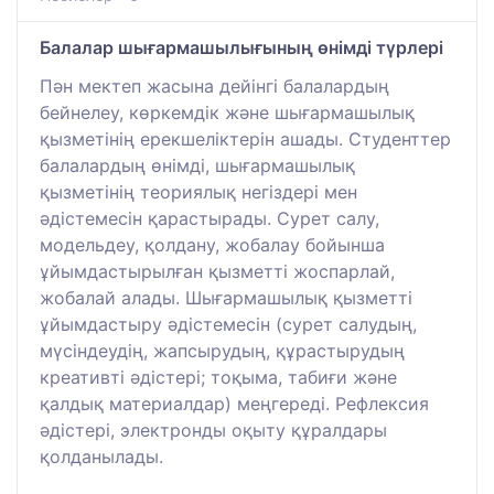
Балалар шығармашылығының өнімді түрлері
Пән мектеп жасына дейінгі балалардың
бейнелеу, көркемдік және шығармашылық
қызметінің ерекшеліктерін ашады. Студенттер
балалардың өнімді, шығармашылық
қызметінің теориялық негіздері мен
әдістемесін қарастырады. Сурет салу,
модельдеу, қолдану, жобалау бойынша
ұйымдастырылған қызметті жоспарлай,
жобалай алады. Шығармашылық қызметті
ұйымдастыру әдістемесін (сурет салудың,
мүсіндеудің, жапсырудың, құрастырудың
креативті әдістері; тоқыма, табиғи және
қалдық материалдар) меңгереді. Рефлексия
әдістері, электронды оқыту құралдары
қолданылады.