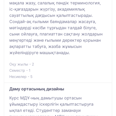
мақала жазу, салалық пәндік терминология,
іс-қағаздарын жүргізу, академиялық
сауаттылық дағдысын қалыптастырады.
Сондай-ақ ғылыми баяндамалар жасауға,
мәтіндерді кәсіби тұрғыдан талдай білуге,
сыни ойлауға, плагиаттан сақтану жолдарын
меңгертеді және ғылыми деректер қорынан
ақпаратты табуға, жазба жұмысын
жүйеліндіруге машықтанады.
Оқу жылы - 2
Семестр - 1
Несиелер - 5
Даму ортасының дизайны
Курс МДҰ-ның дамытушы ортасын
ұйымдастыру іскерлігін қалыптастыруға
ықпал етеді. Студенттер заманауи