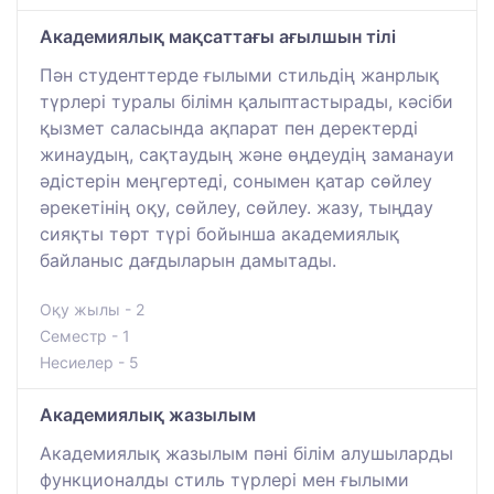
Академиялық мақсаттағы ағылшын тілі
Пән студенттерде ғылыми стильдің жанрлық
түрлері туралы білімн қалыптастырады, кәсіби
қызмет саласында ақпарат пен деректерді
жинаудың, сақтаудың және өңдеудің заманауи
әдістерін меңгертеді, сонымен қатар сөйлеу
әрекетінің оқу, сөйлеу, сөйлеу. жазу, тыңдау
сияқты төрт түрі бойынша академиялық
байланыс дағдыларын дамытады.
Оқу жылы - 2
Семестр - 1
Несиелер - 5
Академиялық жазылым
Академиялық жазылым пәні білім алушыларды
функционалды стиль түрлері мен ғылыми