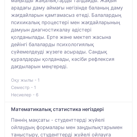
маңызды жаңалықтарды талдайды. Жақын
арадағы даму аймағы негізінде баланың даму
жағдайларын қамтамасыз етеді. Балалардың
психикалық процестері мен жағдайларының
дамуын диагностикалау әдістері
қолданылады. Ерте және мектеп жасына
дейінгі балаларды психологиялық
сүйемелдеуді жүзеге асырады. Сандық
құралдарды қолданады, кәсіби рефлексия
дағдыларын меңгереді.
Оқу жылы - 1
Семестр - 1
Несиелер - 6
Математикалық статистика негіздері
Пәннің мақсаты - студенттерді жүйелі
ойлаудың формалары мен заңдылықтарымен
таныстыру, студенттерді жүйелі ойлауға