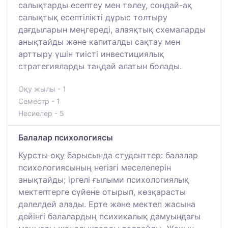
салықтарды есептеу мен төлеу, сондай-ақ
салықтық есептілікті дұрыс толтыру
дағдыларын меңгереді, алаяқтық схемаларды
анықтайды және капиталды сақтау мен
арттыру үшін тиісті инвестициялық
стратегияларды таңдай алатын болады.
Оқу жылы - 1
Семестр - 1
Несиелер - 5
Балалар психологиясы
Курсты оқу барысында студенттер: балалар
психологиясының негізгі мәселелерін
анықтайды; іргелі ғылыми психологиялық
мектептерге сүйене отырып, көзқарасты
дәлелдей алады. Ерте және мектеп жасына
дейінгі балалардың психикалық дамуындағы