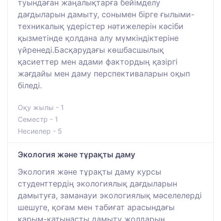
туындаған жаңалықтарға бейімделу
дағдыларын дамыту, сонымен бірге ғылыми-
техникалық үдерістер нәтижелерін кәсіби
қызметінде қолдана алу мүмкіндіктеріне
үйренеді.Басқарудағы көшбасшылық
қасиеттер мен адами фактордың қазіргі
жағдайы мен даму перспективаларын оқып
біледі.
Оқу жылы - 1
Семестр - 1
Несиелер - 5
Экология және тұрақты даму
Экология және тұрақты даму курсы
студенттердің экологиялық дағдыларын
дамытуға, заманауи экологиялық мәселелерді
шешуге, қоғам мен табиғат арасындағы
қарым-қатынасты дамыту жолдарын