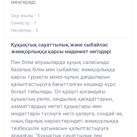
меңгереді.
Оқу жылы - 1
Семестр - 1
Несиелер - 5
Құқықтық сауаттылық және сыбайлас
жемқорлыққа қарсы мәдениет негіздері
Пән білім алушыларда құқық саласында
базалық білім мен сыбайлас жемқорлыққа
қарсы тұрақты мінез-құлық дағдыларын
қалыптастыруға бағытталған кешенді курс
болып табылады. Ол қазіргі қоғамдағы
құқықтың рөлін, заңдылық қағидаттарын,
азаматтардың негізгі құқықтары мен
міндеттерін түсінуге негіз қалауға, сондай-ақ
оның барлық көріністеріндегі жемқорлыққа
төзбеушілік қатынасын қалыптастыруға
арналған. "Құқықтық сауаттылық пен