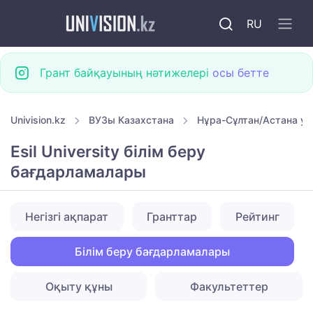
RU
Грант байқауының нәтижелері
осы бетте
Univision.kz
ВУЗы Казахстана
Нұра-Сұлтан/Астана ун
Esil University бiлiм беру
бағдарламалары
Негізгі ақпарат
Гранттар
Рейтинг
Білім беру бағдарламалары
Оқыту құны
Факультеттер