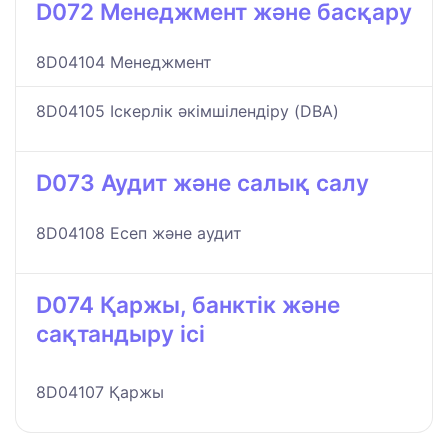
D072 Менеджмент және басқару
8D04104 Менеджмент
8D04105 Іскерлік әкімшілендіру (DBA)
D073 Аудит және салық салу
8D04108 Есеп және аудит
D074 Қаржы, банктік және
сақтандыру ісі
8D04107 Қаржы