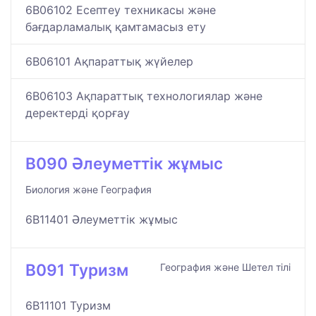
6B06102 Есептеу техникасы және
бағдарламалық қамтамасыз ету
6B06101 Ақпараттық жүйелер
6B06103 Ақпараттық технологиялар және
деректерді қорғау
B090 Әлеуметтік жұмыс
Биология және География
6B11401 Әлеуметтік жұмыс
B091 Туризм
География және Шетел тілі
6B11101 Туризм