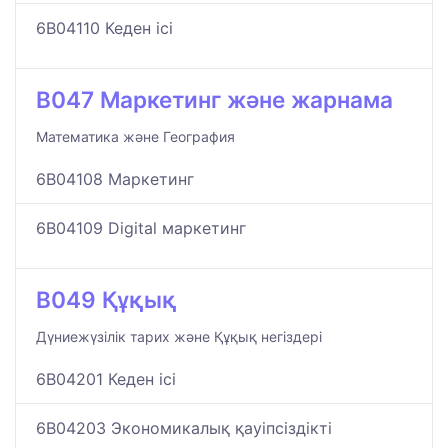
6B04110 Кеден ісі
B047 Маркетинг және жарнама
Математика және География
6B04108 Маркетинг
6B04109 Digital маркетинг
B049 Құқық
Дүниежүзілік тарих және Құқық негіздері
6B04201 Кеден ісі
6B04203 Экономикалық қауіпсіздікті