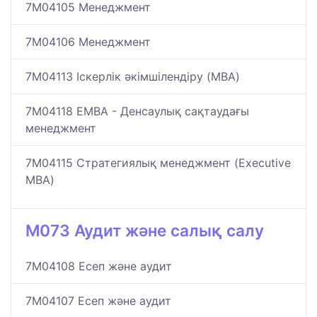
7M04105 Менеджмент
7M04106 Менеджмент
7M04113 Іскерлік әкімшілендіру (MBA)
7M04118 EMBA - Денсаулық сақтаудағы
менеджмент
7M04115 Стратегиялық менеджмент (Executive
MBA)
M073 Аудит және салық салу
7M04108 Есеп және аудит
7M04107 Есеп және аудит