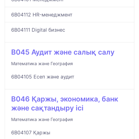
6B04112 HR-менеджмент
6B04111 Digital бизнес
B045 Аудит және салық салу
Математика және География
6B04105 Есеп және аудит
B046 Қаржы, экономика, банк
және сақтандыру ісі
Математика және География
6B04107 Қаржы