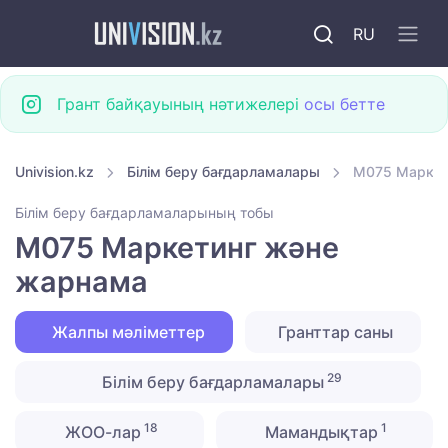
RU
Грант байқауының нәтижелері
осы бетте
Univision.kz
Білім беру бағдарламалары
M075 Маркет
Білім беру бағдарламаларының тобы
M075 Маркетинг және
жарнама
Жалпы мәліметтер
Гранттар саны
29
Білім беру бағдарламалары
18
1
ЖОО-лар
Мамандықтар