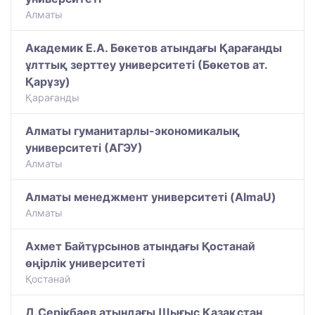
Алматы
Академик Е.А. Бөкетов атындағы Қарағанды
ұлттық зерттеу университеті (Бөкетов ат.
Қарұзу)
Қарағанды
Алматы гуманитарлы-экономикалық
университеті (АГЭУ)
Алматы
Алматы менеджмент университеті (AlmaU)
Алматы
Ахмет Байтұрсынов атындағы Қостанай
өңірлік университеті
Қостанай
Д.Серікбаев атындағы Шығыс Қазақстан