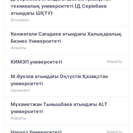
техникалық университеті (Д.Серікбаев
атындағы ШҚТУ)
Өскемен
Кенжеғали Сағадиев атындағы Халықаралық
Бизнес Университеті
Алматы
КИМЭП университеті
Алматы
М.Әуезов атындағы Оңтүстік Қазақстан
университеті
Шымкент
Мұхаметжан Тынышбаев атындағы ALT
университеті
Алматы
Нархоз Университеті
Алматы