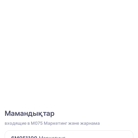
Мамандықтар
входящие в M075 Маркетинг және жарнама
6M051100
Маркетинг