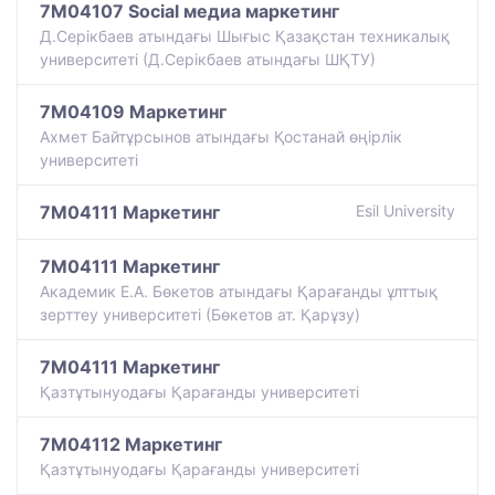
7M04107 Social медиа маркетинг
Д.Серікбаев атындағы Шығыс Қазақстан техникалық
университеті (Д.Серікбаев атындағы ШҚТУ)
7M04109 Маркетинг
Ахмет Байтұрсынов атындағы Қостанай өңірлік
университеті
7M04111 Маркетинг
Esil University
7M04111 Маркетинг
Академик Е.А. Бөкетов атындағы Қарағанды ұлттық
зерттеу университеті (Бөкетов ат. Қарұзу)
7M04111 Маркетинг
Қазтұтынуодағы Қарағанды университеті
7M04112 Маркетинг
Қазтұтынуодағы Қарағанды университеті