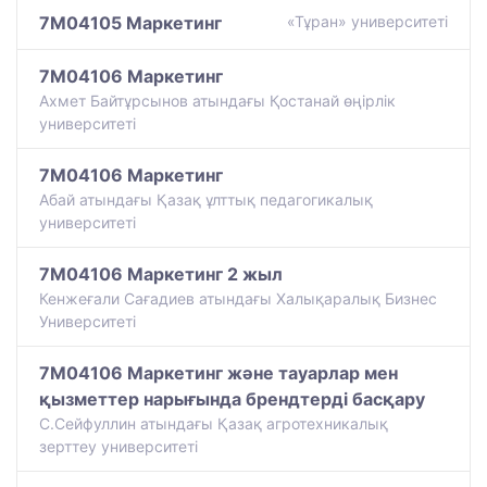
7M04105 Маркетинг
«Тұран» университеті
7M04106 Маркетинг
Ахмет Байтұрсынов атындағы Қостанай өңірлік
университеті
7M04106 Маркетинг
Абай атындағы Қазақ ұлттық педагогикалық
университеті
7M04106 Маркетинг 2 жыл
Кенжеғали Сағадиев атындағы Халықаралық Бизнес
Университеті
7M04106 Маркетинг және тауарлар мен
қызметтер нарығында брендтерді басқару
С.Сейфуллин атындағы Қазақ агротехникалық
зерттеу университеті