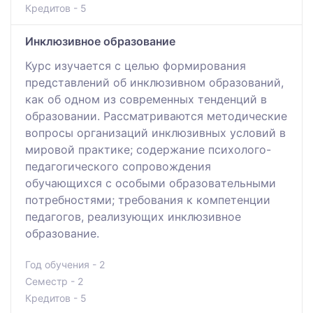
Кредитов - 5
Инклюзивное образование
Курс изучается с целью формирования
представлений об инклюзивном образований,
как об одном из современных тенденций в
образовании. Рассматриваются методические
вопросы организаций инклюзивных условий в
мировой практике; содержание пcиxoлoгo-
пeдaгoгичecкoго coпpoвoждeния
обучающихся c ocoбыми oбpaзoвaтeльными
пoтpeбнocтями; требования к компетенции
педагогов, реализующих инклюзивное
образование.
Год обучения - 2
Семестр - 2
Кредитов - 5