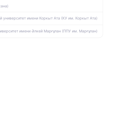
хана)
 университет имени Коркыт Ата (КУ им. Коркыт Ата)
иверситет имени Әлкей Марғұлан (ППУ им. Марғұлан)