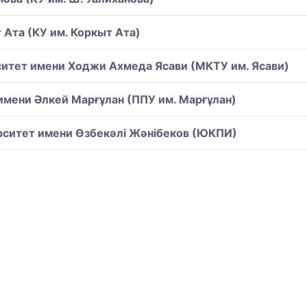
Ата (КУ им. Коркыт Ата)
итет имени Ходжи Ахмеда Ясави (МКТУ им. Ясави)
имени Әлкей Марғұлан (ППУ им. Марғұлан)
рситет имени Өзбекәлі Жәнібеков (ЮКПИ)