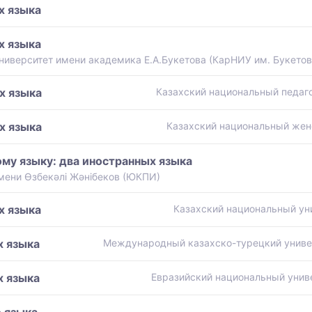
х языка
х языка
иверситет имени академика Е.А.Букетова (КарНИУ им. Букетов
х языка
Казахский национальный педаго
х языка
Казахский национальный жен
му языку: два иностранных языка
мени Өзбекәлі Жәнібеков (ЮКПИ)
х языка
Казахский национальный ун
х языка
Международный казахско-турецкий универ
х языка
Евразийский национальный униве
 языка