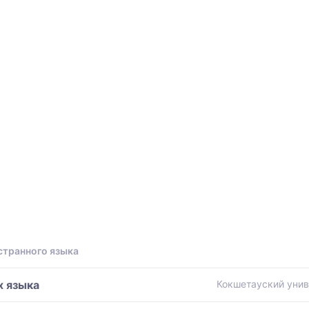
ы
странного языка
х языка
Кокшетауский унив