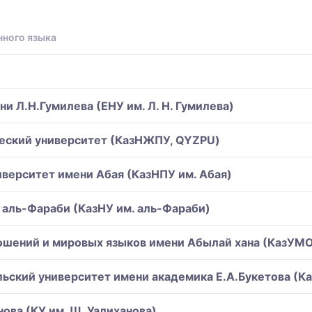
нного языка
и Л.Н.Гумилева (ЕНУ им. Л. Н. Гумилева)
ческий университет (КазНЖПУ, QYZPU)
верситет имени Абая (КазНПУ им. Абая)
 аль-Фараби (КазНУ им. аль-Фараби)
ошений и мировых языков имени Абылай хана (КазУМО
ьский университет имени академика Е.А.Букетова (Ка
ова (КУ им. Ш. Уалиханова)