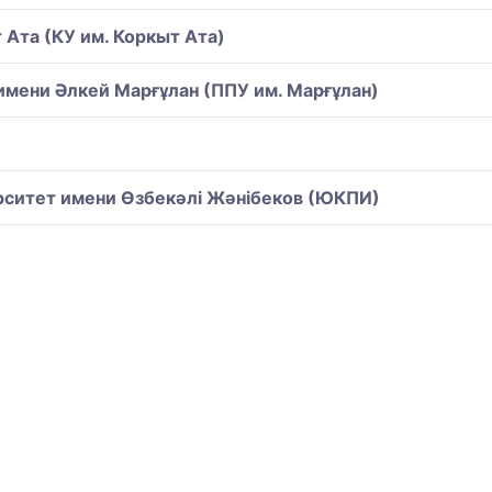
Ата (КУ им. Коркыт Ата)
имени Әлкей Марғұлан (ППУ им. Марғұлан)
рситет имени Өзбекәлі Жәнібеков (ЮКПИ)