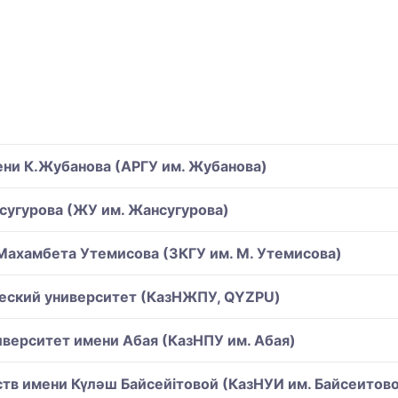
ни К.Жубанова (АРГУ им. Жубанова)
угурова (ЖУ им. Жансугурова)
Махамбета Утемисова (ЗКГУ им. М. Утемисова)
ческий университет (КазНЖПУ, QYZPU)
верситет имени Абая (КазНПУ им. Абая)
тв имени Күләш Байсейітовой (КазНУИ им. Байсеитов