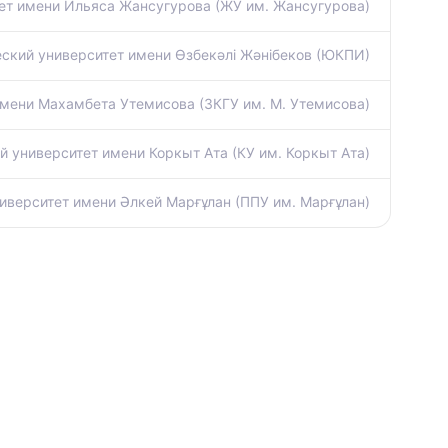
ет имени Ильяса Жансугурова (ЖУ им. Жансугурова)
ский университет имени Өзбекәлі Жәнібеков (ЮКПИ)
мени Махамбета Утемисова (ЗКГУ им. М. Утемисова)
 университет имени Коркыт Ата (КУ им. Коркыт Ата)
иверситет имени Әлкей Марғұлан (ППУ им. Марғұлан)