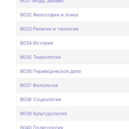
B031 Мода, дизайн
B032 Философия и этика
B033 Религия и теология
B034 История
B035 Тюркология
B036 Переводческое дело
B037 Филология
B038 Социология
B039 Культурология
B040 Политология