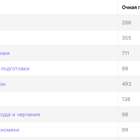
Очная 
266
355
ения
711
 подготовки
99
ры
493
138
руда и черчения
98
ономики
99