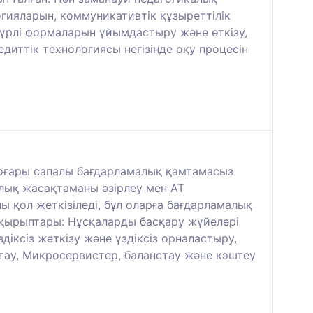
гияларын, коммуникативтік құзыреттілік
үрлі формаларын ұйымдастыру және өткізу,
диттік технологиясы негізінде оқу процесін
жоғары сапалы бағдарламалық қамтамасыз
алық жасақтаманы әзірлеу мен АТ
 қол жеткізіледі, бұл оларға бағдарламалық
тақырыптары: Нұсқаларды басқару жүйелері
іксіз жеткізу және үздіксіз орналастыру,
тау, Микросервистер, баланстау және кэштеу