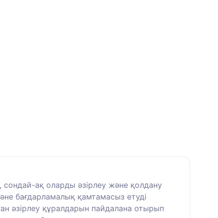
 сондай-ақ оларды әзірлеу және қолдану
және бағдарламалық қамтамасыз етуді
ған әзірлеу құралдарын пайдалана отырып