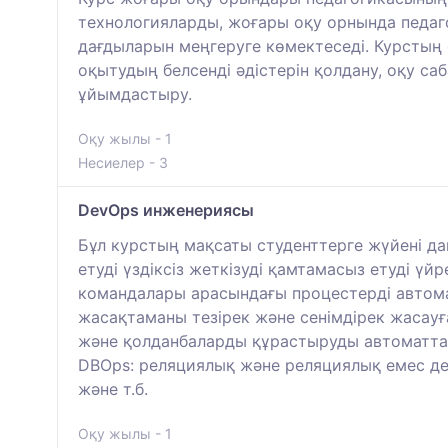
технологияларды, жоғары оқу орнында педаг
дағдыларын меңгеруге көмектеседі. Курстың
оқытудың белсенді әдістерін қолдану, оқу с
ұйымдастыру.
Оқу жылы - 1
Несиелер - 3
DevOps инженериясы
Бұл курстың мақсаты студенттерге жүйені д
етуді үздіксіз жеткізуді қамтамасыз етуді 
командалары арасындағы процестерді автомат
жасақтаманы тезірек және сенімдірек жасауғ
және қолданбаларды құрастыруды автоматтанды
DBOps: реляциялық және реляциялық емес де
және т.б.
Оқу жылы - 1