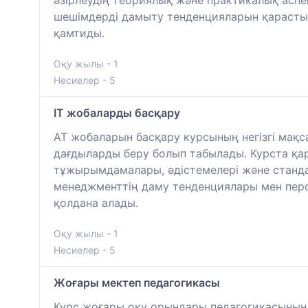
әзірлеудің теориялық және практикалық аспе
шешімдерді дамыту тенденцияларын қарастыр
қамтиды.
Оқу жылы - 1
Несиелер - 5
IT жобаларды басқару
АТ жобаларын басқару курсының негізгі мақса
дағдыларды беру болып табылады. Курста қа
тұжырымдамалары, әдістемелері және станда
менеджменттің даму тенденциялары мен перс
қолдана алады.
Оқу жылы - 1
Несиелер - 5
Жоғары мектеп педагогикасы
Курс жоғары оқу орындары педагогикасының 