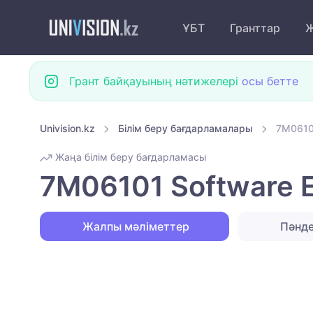
ҰБТ
Гранттар
Ж
Грант байқауының нәтижелері
осы бетте
Univision.kz
Білім беру бағдарламалары
7M06101
Жаңа білім беру бағдарламасы
7M06101 Software E
Жалпы мәліметтер
Пәнд