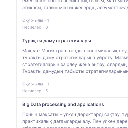
емес және постклассикалық ғылым, математи
этикасы, ғалым мен инженердің әлеуметтік-ад
Оқу жылы - 1
Несиелер - 3
Тұрақты даму стратегиялары
Мақсат: Магистранттарды экономикалық өсу, 
тұрақты даму стратегияларына үйрету. Маз
стратегияларын әзірлеу және енгізу, олардың 
Тұрақты дамудың табысты стратегияларыны
Оқу жылы - 1
Несиелер - 5
Big Data processing and applications
Пәннің мақсаты – үлкен деректерді сақтау, 
практикалық дағдыларды алу. Пән үлкен дер