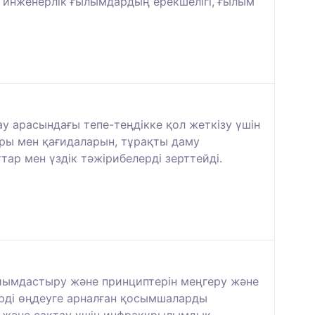
 инженерлік ғылымдардың ерекшелігі, ғылым
у арасындағы тепе-теңдікке қол жеткізу үшін
ры мен қағидаларын, тұрақты даму
тар мен үздік тәжірибелерді зерттейді.
ұйымдастыру және принциптерін меңгеру және
ерді өңдеуге арналған қосымшаларды