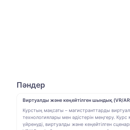
Пәндер
Виртуалды және кеңейтілген шындық (VR/AR
Курстың мақсаты – магистранттарды виртуал
технологиялары мен әдістерін меңгеру. Курс
үйренуді, виртуалды және кеңейтілген сцена