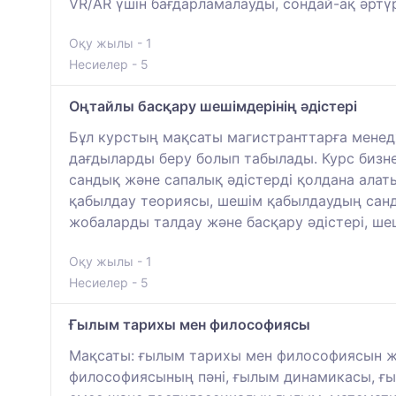
VR/AR үшін бағдарламалауды, сондай-ақ әрт
Оқу жылы - 1
Несиелер - 5
Оңтайлы басқару шешімдерінің әдістері
Бұл курстың мақсаты магистранттарға менед
дағдыларды беру болып табылады. Курс бизне
сандық және сапалық әдістерді қолдана ала
қабылдау теориясы, шешім қабылдаудың санды
жобаларды талдау және басқару әдістері, ш
Оқу жылы - 1
Несиелер - 5
Ғылым тарихы мен философиясы
Мақсаты: ғылым тарихы мен философиясын ж
философиясының пәні, ғылым динамикасы, ғы