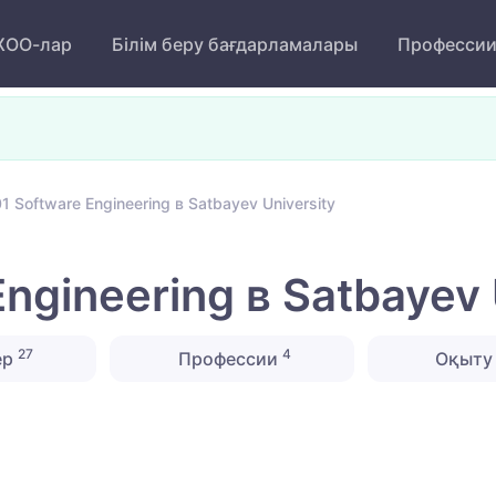
ОО-лар
Білім беру бағдарламалары
Професси
 Software Engineering в Satbayev University
ngineering в Satbayev 
27
4
ер
Профессии
Оқыту 