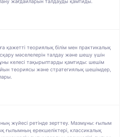
лану жағдайларын талдауды қамтиды.
а қажетті теориялық білім мен практикалық
сқару мәселелерін талдау және шешу үшін
мұны келесі тақырыптарды қамтиды: шешім
 ойын теориясы және стратегиялық шешімдер,
лары.
ң жүйесі ретінде зерттеу. Мазмұны: ғылым
ық ғылымның ерекшеліктері, классикалық