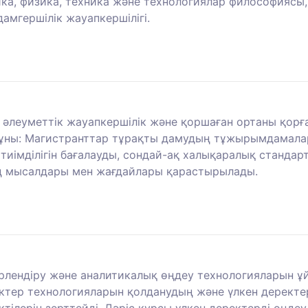
ка, физика, техника және технологиялар философиясы,
амгершілік жауапкершілігі.
әлеуметтік жауапкершілік және қоршаған ортаны қорға
мұны: Магистранттар тұрақты дамудың тұжырымдамала
тиімділігін бағалауды, сондай-ақ халықаралық стандарт
ң мысалдары мен жағдайлары қарастырылады.
түрлендіру және аналитикалық өңдеу технологияларын 
ектер технологияларын қолданудың және үлкен дерект