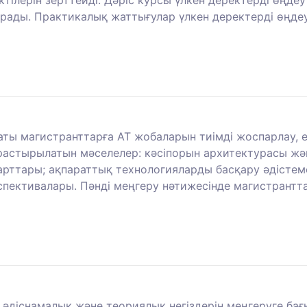
ктілерін зерттейді. Дәріс курсы үлкен деректерді өңд
ады. Практикалық жаттығулар үлкен деректерді өңдеу
ты магистранттарға АТ жобаларын тиімді жоспарлау, ен
растырылатын мәселелер: кәсіпорын архитектурасы жән
рттары; ақпараттық технологияларды басқару әдістем
пективалары. Пәнді меңгеру нәтижесінде магистрантта
әдіснамалық және теориялық негіздерін меңгеруге бағ