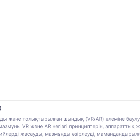
)
ды және толықтырылған шындық (VR/AR) әлеміне баулу,
 мазмұны VR және AR негізгі принциптерін, аппараттық 
рийлерді жасауды, мазмұнды әзірлеуді, мамандандырыл