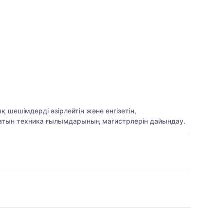
шешімдерді әзірлейтін және енгізетін,
атын техника ғылымдарының магистрлерін дайындау.