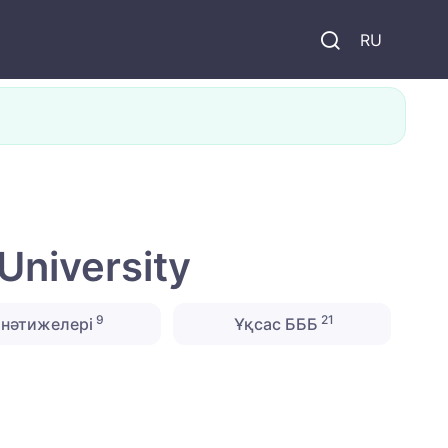
и
RU
University
9
21
нәтижелері
Ұқсас БББ