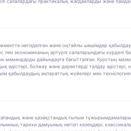
үрлі салалардағы практикалық жағдайларды және пайда
жментте негізделген және оңтайлы шешімдер қабылдауғ
с пен экономиканың әртүрлі салаларындағы күрделі ба
тын мамандарды дайындауға бағытталған. Курстың маз
қ әдістері, болжау және деректерді талдау әдістері,
ешім қабылдаудың ақпараттық жүйелері мен технология
аһандық және қазақстандық ғылым тұжырымдамаларыны
лымның тарихи дамуының негізгі кезеңдері, классикал