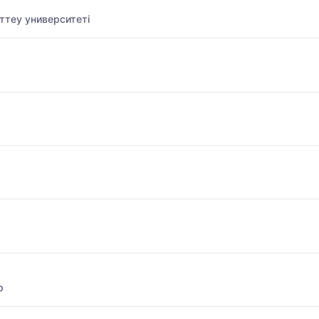
ттеу университеті
р