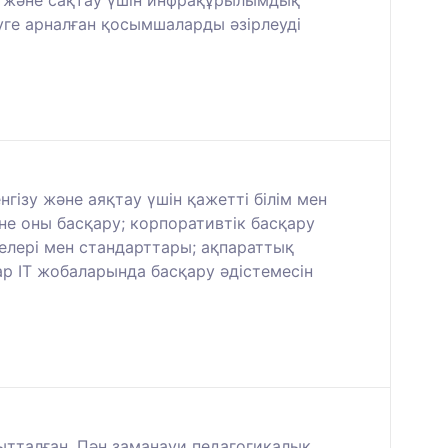
еу және сақтау үшін инфрақұрылымдық
ге арналған қосымшаларды әзірлеуді
гізу және аяқтау үшін қажетті білім мен
е оны басқару; корпоративтік басқару
елері мен стандарттары; ақпараттық
р IT жобаларында басқару әдістемесін
ытталған. Пән заманауи педагогикалық