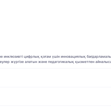
е инклюзивті цифрлық қоғам үшін инновациялық бағдарламалық 
улер жүргізе алатын және педагогикалық қызметпен айналыс