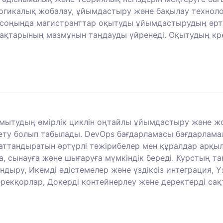
огикалық жобалау, ұйымдастыру және бақылау техноло
 соңында магистранттар оқытуды ұйымдастырудың әрт
абақтарының мазмұнын таңдауды үйренеді. Оқытудың кре
амытудың өмірлік циклін оңтайлы ұйымдастыру және 
үйрету болып табылады. DevOps бағдарламасы бағдарлам
тандыратын әртүрлі тәжірибелер мен құралдар арқылы
а, сынауға және шығаруға мүмкіндік береді. Курстың 
ру, Икемді әдістемелер және үздіксіз интеграция, Үзд
рекқорлар, Докерді контейнерлеу және деректерді сақ