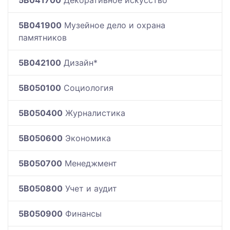
5B041900
Музейное дело и охрана
памятников
5B042100
Дизайн*
5B050100
Социология
5B050400
Журналистика
5B050600
Экономика
5B050700
Менеджмент
5B050800
Учет и аудит
5B050900
Финансы