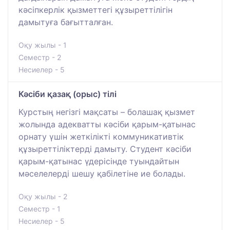
кәсіпкерлік қызметтегі құзыреттілігін
дамытуға бағытталған.
Оқу жылы - 1
Семестр - 2
Несиелер - 5
Кәсіби қазақ (орыс) тілі
Курстың негізгі мақсаты – болашақ қызмет
жолында адекватты кәсіби қарым-қатынас
орнату үшін жеткілікті коммуникативтік
құзыреттіліктерді дамыту. Студент кәсіби
қарым-қатынас үдерісінде туындайтын
мәселелерді шешу қабілетіне ие болады.
Оқу жылы - 2
Семестр - 1
Несиелер - 5