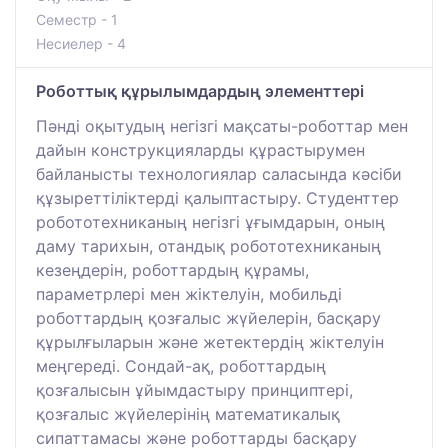
Семестр - 1
Несиелер - 4
Роботтық құрылымдардың элементтері
Пәнді оқытудың негізгі мақсаты-роботтар мен
дайын конструкцияларды құрастырумен
байланысты технологиялар саласында кәсіби
құзыреттіліктерді қалыптастыру. Студенттер
робототехниканың негізгі ұғымдарын, оның
даму тарихын, отандық робототехниканың
кезеңдерін, роботтардың құрамы,
параметрлері мен жіктелуін, мобильді
роботтардың қозғалыс жүйелерін, басқару
құрылғыларын және жетектердің жіктелуін
меңгереді. Сондай-ақ, роботтардың
қозғалысын ұйымдастыру принциптері,
қозғалыс жүйелерінің математикалық
сипаттамасы және роботтарды басқару