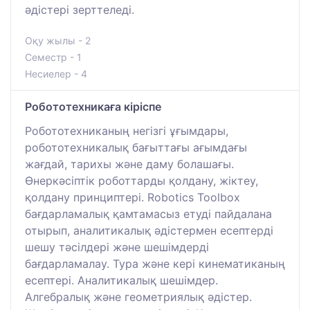
әдістері зерттеледі.
Оқу жылы - 2
Семестр - 1
Несиелер - 4
Робототехникаға кіріспе
Робототехниканың негізгі ұғымдары,
робототехникалық бағыттағы ағымдағы
жағдай, тарихы және даму болашағы.
Өнеркәсіптік роботтарды қолдану, жіктеу,
қолдану принциптері. Robotics Toolbox
бағдарламалық қамтамасыз етуді пайдалана
отырып, аналитикалық әдістермен есептерді
шешу тәсілдері және шешімдерді
бағдарламалау. Тура және кері кинематиканың
есептері. Аналитикалық шешімдер.
Алгебралық және геометриялық әдістер.