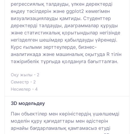
регрессиялық талдауды, үлкен деректерді
өңдеу тәсілдерін және ggplot2 көмегімен
визуализациялауды қамтиды. Студенттер
деректерді талдауды, диаграммалар құруды
және статистикалық қорытындылар негізінде
негізделген шешімдер қабылдауды үйренеді.
Курс ғылыми зерттеулерде, бизнес-
аналитикада және машиналық оқытуда R тілін
тәжірибелік тұрғыда қолдануға бағытталған.
Оқу жылы - 2
Семестр - 2
Несиелер - 4
3D модельдеу
Пән объектілер мен көріністердің үшөлшемді
моделін құру қағидаттары мен әдістерін
арнайы бағдарламалық қамтамасыз етуді