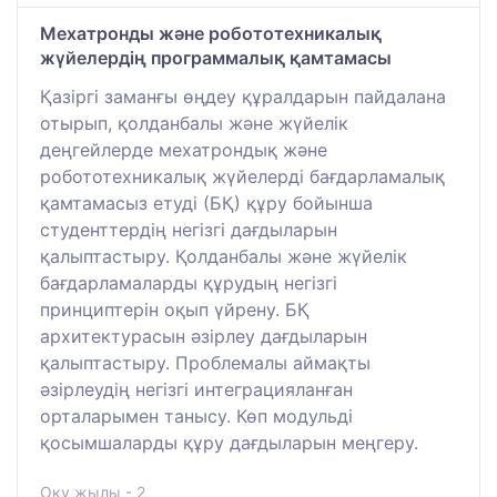
Мехатронды және робототехникалық
жүйелердің программалық қамтамасы
Қазіргі заманғы өңдеу құралдарын пайдалана
отырып, қолданбалы және жүйелік
деңгейлерде мехатрондық және
робототехникалық жүйелерді бағдарламалық
қамтамасыз етуді (БҚ) құру бойынша
студенттердің негізгі дағдыларын
қалыптастыру. Қолданбалы және жүйелік
бағдарламаларды құрудың негізгі
принциптерін оқып үйрену. БҚ
архитектурасын әзірлеу дағдыларын
қалыптастыру. Проблемалы аймақты
әзірлеудің негізгі интеграцияланған
орталарымен танысу. Көп модульді
қосымшаларды құру дағдыларын меңгеру.
Оқу жылы - 2