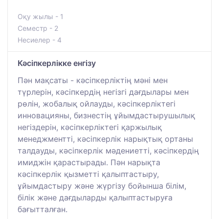
Оқу жылы - 1
Семестр - 2
Несиелер - 4
Кәсіпкерлікке енгізу
Пән мақсаты - кәсіпкерліктің мәні мен
түрлерін, кәсіпкердің негізгі дағдылары мен
рөлін, жобалық ойлауды, кәсіпкерліктегі
инновацияны, бизнестің ұйымдастырушылық
негіздерін, кәсіпкерліктегі қаржылық
менеджментті, кәсіпкерлік нарықтық ортаны
талдауды, кәсіпкерлік мәдениетті, кәсіпкердің
имиджін қарастырады. Пән нарықта
кәсіпкерлік қызметті қалыптастыру,
ұйымдастыру және жүргізу бойынша білім,
білік және дағдыларды қалыптастыруға
бағытталған.