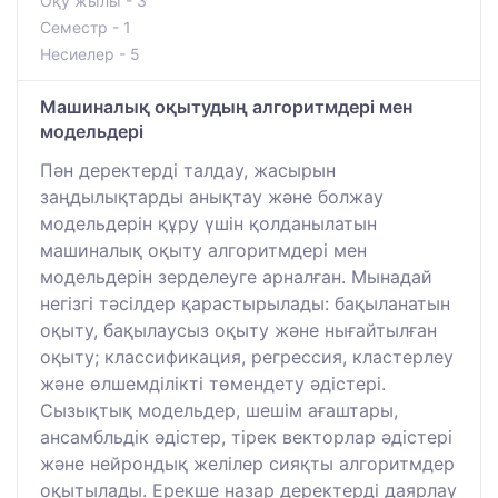
Оқу жылы - 3
Семестр - 1
Несиелер - 5
Машиналық оқытудың алгоритмдері мен
модельдері
Пән деректерді талдау, жасырын
заңдылықтарды анықтау және болжау
модельдерін құру үшін қолданылатын
машиналық оқыту алгоритмдері мен
модельдерін зерделеуге арналған. Мынадай
негізгі тәсілдер қарастырылады: бақыланатын
оқыту, бақылаусыз оқыту және нығайтылған
оқыту; классификация, регрессия, кластерлеу
және өлшемділікті төмендету әдістері.
Сызықтық модельдер, шешім ағаштары,
ансамбльдік әдістер, тірек векторлар әдістері
және нейрондық желілер сияқты алгоритмдер
оқытылады. Ерекше назар деректерді даярлау