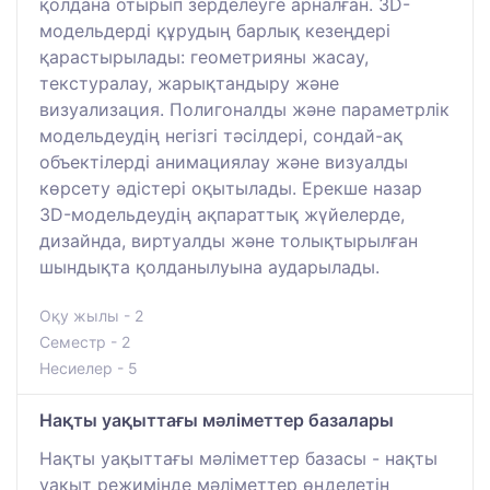
қолдана отырып зерделеуге арналған. 3D-
модельдерді құрудың барлық кезеңдері
қарастырылады: геометрияны жасау,
текстуралау, жарықтандыру және
визуализация. Полигоналды және параметрлік
модельдеудің негізгі тәсілдері, сондай-ақ
объектілерді анимациялау және визуалды
көрсету әдістері оқытылады. Ерекше назар
3D-модельдеудің ақпараттық жүйелерде,
дизайнда, виртуалды және толықтырылған
шындықта қолданылуына аударылады.
Оқу жылы - 2
Семестр - 2
Несиелер - 5
Нақты уақыттағы мәліметтер базалары
Нақты уақыттағы мәліметтер базасы - нақты
уақыт режимінде мәліметтер өңделетін