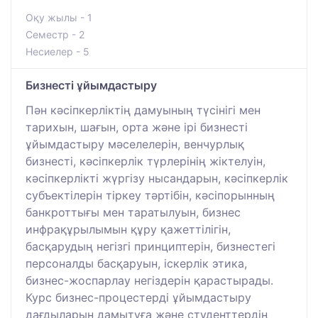
Оқу жылы - 1
Семестр - 2
Несиелер - 5
Бизнесті ұйымдастыру
Пән кәсіпкерліктің дамуының түсінігі мен
тарихын, шағын, орта және ірі бизнесті
ұйымдастыру мәселелерін, венчурлық
бизнесті, кәсіпкерлік түрлерінің жіктелуін,
кәсіпкерлікті жүргізу нысандарын, кәсіпкерлік
субъектілерін тіркеу тәртібін, кәсіпорынның
банкроттығы мен таратылуын, бизнес
инфрақұрылымын құру қажеттілігін,
басқарудың негізгі принциптерін, бизнестегі
персоналды басқаруын, іскерлік этика,
бизнес-жоспарлау негіздерін қарастырады.
Курс бизнес-процестерді ұйымдастыру
дағдыларын дамытуға және студенттердің