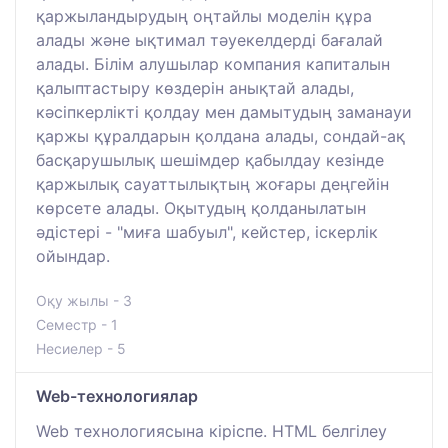
қаржыландырудың оңтайлы моделін құра
алады және ықтимал тәуекелдерді бағалай
алады. Білім алушылар компания капиталын
қалыптастыру көздерін анықтай алады,
кәсіпкерлікті қолдау мен дамытудың заманауи
қаржы құралдарын қолдана алады, сондай-ақ
басқарушылық шешімдер қабылдау кезінде
қаржылық сауаттылықтың жоғары деңгейін
көрсете алады. Оқытудың қолданылатын
әдістері - "миға шабуыл", кейстер, іскерлік
ойындар.
Оқу жылы - 3
Семестр - 1
Несиелер - 5
Web-технологиялар
Web технологиясына кіріспе. HTML белгілеу