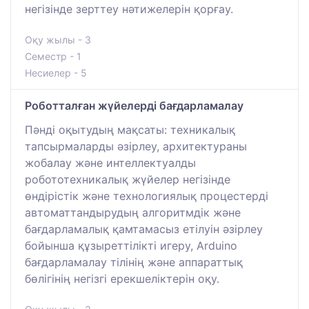
негізінде зерттеу нәтижелерін қорғау.
Оқу жылы - 3
Семестр - 1
Несиелер - 5
Роботталған жүйелерді бағдарламалау
Пәнді оқытудың мақсаты: техникалық
тапсырмаларды әзірлеу, архитектураны
жобалау және интеллектуалды
робототехникалық жүйелер негізінде
өндірістік және технологиялық процестерді
автоматтандырудың алгоритмдік және
бағдарламалық қамтамасыз етілуін әзірлеу
бойынша құзыреттілікті игеру, Arduino
бағдарламалау тілінің және аппараттық
бөлігінің негізгі ерекшеліктерін оқу.