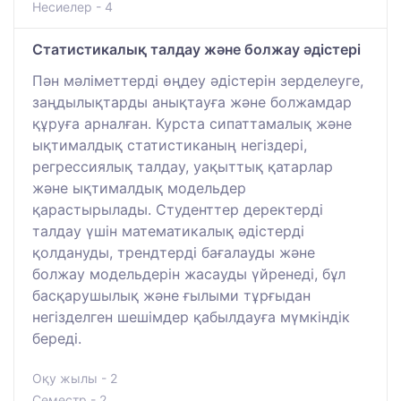
Несиелер - 4
Статистикалық талдау және болжау әдістері
Пән мәліметтерді өңдеу әдістерін зерделеуге,
заңдылықтарды анықтауға және болжамдар
құруға арналған. Курста сипаттамалық және
ықтималдық статистиканың негіздері,
регрессиялық талдау, уақыттық қатарлар
және ықтималдық модельдер
қарастырылады. Студенттер деректерді
талдау үшін математикалық әдістерді
қолдануды, трендтерді бағалауды және
болжау модельдерін жасауды үйренеді, бұл
басқарушылық және ғылыми тұрғыдан
негізделген шешімдер қабылдауға мүмкіндік
береді.
Оқу жылы - 2
Семестр - 2