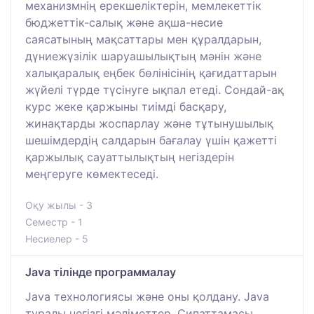
механизмнің ерекшеліктерін, мемлекеттік
бюджеттік-салық және ақша-несие
саясатының мақсаттары мен құралдарын,
дүниежүзілік шаруашылықтың мәнін және
халықаралық еңбек бөлінісінің қағидаттарын
жүйелі түрде түсінуге ықпал етеді. Сондай-ақ
курс жеке қаржыны тиімді басқару,
жинақтарды жоспарлау және тұтынушылық
шешімдердің салдарын бағалау үшін қажетті
қаржылық сауаттылықтың негіздерін
меңгеруге көмектеседі.
Оқу жылы - 3
Семестр - 1
Несиелер - 5
Java тілінде программалау
Java технологиясы және оны қолдану. Java
туралы негізгі мәліметтер. Сипаттамасы.