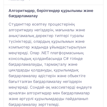
Алгоритмдер, берілгендер құрылымы және
бағдарламалау
Студенттер есептеу процестерінің
алгоритмдеу негіздерін, мағыналы және
анықтамалық деректер типтері туралы
түсініктерді, олардың құрылымын және
компьютер жадында ұйымдастырылуын
меңгереді. Олар .NET платформасының
консольдық қолданбасында C# тілінде
бағдарламалауды, тармақталу және
циклдарды қолдануды, құрылымдық
бағдарламалау әдістерін және объектіге
бағытталған бағдарламалау негіздерін
меңгереді. Сондай-ақ массивтерді өңдеуге
арналған алгоритмдер мен бағдарламалар
және әртүрлі құрылымдарды пайдаланып
бағдарламалау зерттеледі.