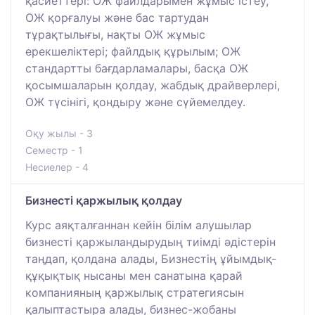
қасиеттері: ОЖ файлдарымен жұмыс істеу,
ОЖ қорғалуы және бас тартудан
тұрақтылығы, нақты ОЖ жұмыс
ерекшеліктері; файлдық құрылым; ОЖ
стандартты бағдарламалары, басқа ОЖ
қосымшаларын қолдау, жабдық драйверлері,
ОЖ түсінігі, қондыру және сүйемелдеу.
Оқу жылы - 3
Семестр - 1
Несиелер - 4
Бизнесті қаржылық қолдау
Курс аяқталғаннан кейін білім алушылар
бизнесті қаржыландырудың тиімді әдістерін
таңдап, қолдана алады, Бизнестің ұйымдық-
құқықтық нысаны мен санатына қарай
компанияның қаржылық стратегиясын
қалыптастыра алады, бизнес-жобаны