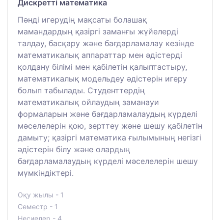
Дискретті математика
Пәнді игерудің мақсаты болашақ
мамандардың қазіргі заманғы жүйелерді
талдау, басқару және бағдарламалау кезінде
математикалық аппараттар мен әдістерді
қолдану білімі мен қабілетін қалыптастыру,
математикалық модельдеу әдістерін игеру
болып табылады. Студенттердің
математикалық ойлаудың заманауи
формаларын және бағдарламалаудың күрделі
мәселелерін қою, зерттеу және шешу қабілетін
дамыту; қазіргі математика ғылымының негізгі
әдістерін білу және олардың
бағдарламалаудың күрделі мәселелерін шешу
мүмкіндіктері.
Оқу жылы - 1
Семестр - 1
Несиелер - 4