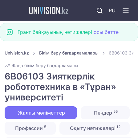
RU
Грант байқауының нәтижелері
осы бетте
Univision.kz
Білім беру бағдарламалары
6B06103 Зият
Жаңа білім беру бағдарламасы
6B06103 Зияткерлік
робототехника в «Тұран»
университеті
55
Жалпы мәліметтер
Пәндер
5
12
Профессии
Оқыту нәтижелері