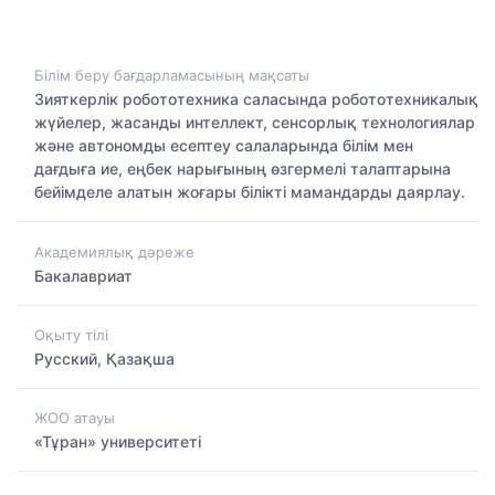
Білім беру бағдарламасының мақсаты
Зияткерлік робототехника саласында робототехникалық
жүйелер, жасанды интеллект, сенсорлық технологиялар
және автономды есептеу салаларында білім мен
дағдыға ие, еңбек нарығының өзгермелі талаптарына
бейімделе алатын жоғары білікті мамандарды даярлау.
Академиялық дәреже
Бакалавриат
Оқыту тілі
Русский, Қазақша
ЖОО атауы
«Тұран» университеті