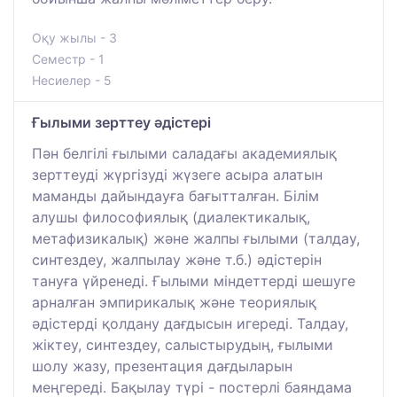
Оқу жылы - 3
Семестр - 1
Несиелер - 5
Ғылыми зерттеу әдістері
Пән белгілі ғылыми саладағы академиялық
зерттеуді жүргізуді жүзеге асыра алатын
маманды дайындауға бағытталған. Білім
алушы философиялық (диалектикалық,
метафизикалық) және жалпы ғылыми (талдау,
синтездеу, жалпылау және т.б.) әдістерін
тануға үйренеді. Ғылыми міндеттерді шешуге
арналған эмпирикалық және теориялық
әдістерді қолдану дағдысын игереді. Талдау,
жіктеу, синтездеу, салыстырудың, ғылыми
шолу жазу, презентация дағдыларын
меңгереді. Бақылау түрі - постерлі баяндама