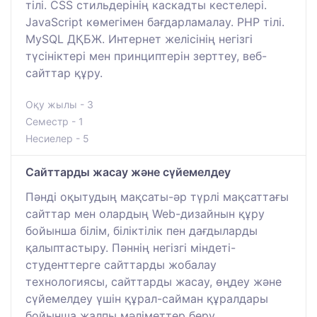
тілі. CSS стильдерінің каскадты кестелері.
JavaScript көмегімен бағдарламалау. PHP тілі.
MySQL ДҚБЖ. Интернет желісінің негізгі
түсініктері мен принциптерін зерттеу, веб-
сайттар құру.
Оқу жылы - 3
Семестр - 1
Несиелер - 5
Сайттарды жасау және сүйемелдеу
Пәнді оқытудың мақсаты-әр түрлі мақсаттағы
сайттар мен олардың Web-дизайнын құру
бойынша білім, біліктілік пен дағдыларды
қалыптастыру. Пәннің негізгі міндеті-
студенттерге сайттарды жобалау
технологиясы, сайттарды жасау, өңдеу және
сүйемелдеу үшін құрал-сайман құралдары
бойынша жалпы мәліметтер беру.