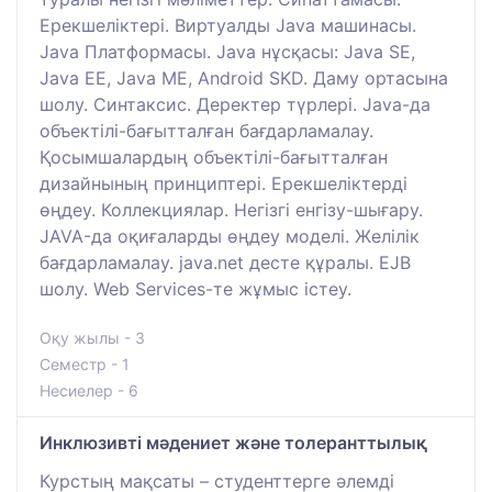
Ерекшеліктері. Виртуалды Java машинасы.
Java Платформасы. Java нұсқасы: Java SE,
Java EE, Java ME, Android SKD. Даму ортасына
шолу. Синтаксис. Деректер түрлері. Java-да
объектілі-бағытталған бағдарламалау.
Қосымшалардың объектілі-бағытталған
дизайнының принциптері. Ерекшеліктерді
өңдеу. Коллекциялар. Негізгі енгізу-шығару.
JAVA-да оқиғаларды өңдеу моделі. Желілік
бағдарламалау. java.net десте құралы. EJB
шолу. Web Services-те жұмыс істеу.
Оқу жылы - 3
Семестр - 1
Несиелер - 6
Инклюзивті мәдениет және толеранттылық
Курстың мақсаты – студенттерге әлемді