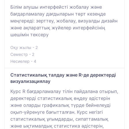
Білім алушы интерфейсті жобалау және
бағдарламалау дағдыларын төрт кезеңде
меңгереді: зерттеу, жобалау, визуалды дизайн
және ақпараттық жүйелер интерфейсінің
шешімін тексеру
Оқу жылы - 2
Семестр - 2
Несиелер - 4
Статистикалық талдау және R-де деректерді
визуализациялау
Курс R бағдарламалау тілін пайдалана отырып,
деректерді статистикалық өңдеу әдістерін
және оларды графикалық түрде бейнелеуді
оқып-үйренуге бағытталған. Курс негізгі
статистикалық ұғымдарды, сипаттамалық
және ықтималдық статистика әдістерін,