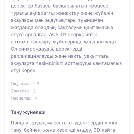
деректер базасы басқарылатын процесс
туралы ақпаратты жинақтау және жүйенің
ақаулары мен ақаулықтары туындаған
жағдайда олардың сақталуын қамтамасыз
етуге арналған. ACS TP өнеркәсіптік
автоматтандыру жүйелерінде қолданылады.
Ол синхрондауды, деректерді
репликациялауды және нақты уақыттағы
ақауларға төзімділікті арттыруды қамтамасыз
етуі керек.
Оқу жылы - 2
Семестр - 2
Несиелер - 4
Тану жүйелері
Пәнді игерудің мақсаты студенттердің үлгіні
тану, бейнені және кескінді өңдеу, 3D қайта