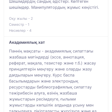
Шешімдердің сандық әдістері. Көптеген
шешімдер. Манипулятордың жұмыс кеңістігі.
Оқу жылы - 2
Семестр - 1
Несиелер - 4
Академиялық хат
Пәннің мақсаты - академиялық сипаттағы
жазбаша мәтіндерді (эссе, аннотация,
реферат, мақала, тезистер және т.б.) жасау
принциптерін меңгеру және оларды жазу
дағдыларын меңгеру. Курс баспа
басылымдарын және электрондық
ресурстарды библиографиялық сипаттау
тәжірибесін алуға, өзінің жазбаша
жұмыстарын ресімдеуге, ғылыми
жұмыстарды көпшілік алдында ұсыну мен
талқылауға, пікірталасты жүргізуге және өз