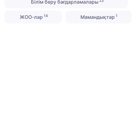
23
Білім беру бағдарламалары
14
1
ЖОО-лар
Мамандықтар