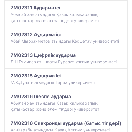
7M02311 Аударма ісі
Абылай хан атындағы Қазақ халықаралық
қатынастар және әлем тілдері университеті
7M02312 Аударма ісі
Абай Мырзахметов атындағы Көкшетау университеті
7M02313 Цифрлік аударма
Л.Н.Гумилев атындағы Еуразия ұлттық университеті
7M02315 Аударма ісі
М.Х.Дулати атындағы Тараз университеті
7M02316 Ілеспе аударма
Абылай хан атындағы Қазақ халықаралық
қатынастар және әлем тілдері университеті
7M02316 Синхронды аударма (батыс тілдері)
әл-Фараби атындағы Қазақ Ұлттық университеті