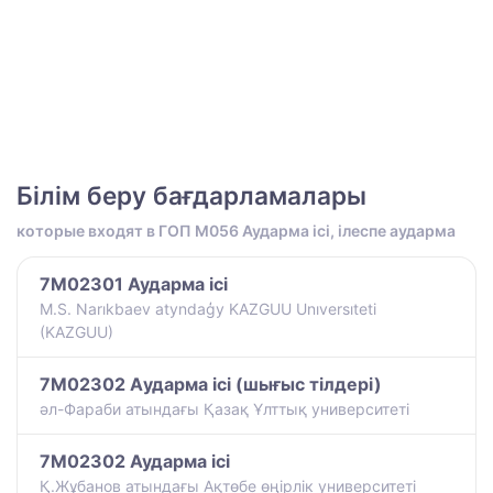
Білім беру бағдарламалары
которые входят в ГОП M056 Аударма ісі, ілеспе аударма
7M02301 Аударма ісі
M.S. Narıkbaev atyndaģy KAZGUU Unıversıteti
(KAZGUU)
7M02302 Aударма ісі (шығыс тілдері)
әл-Фараби атындағы Қазақ Ұлттық университеті
7M02302 Аударма ісі
Қ.Жұбанов атындағы Ақтөбе өңірлік университеті