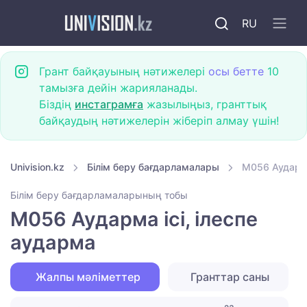
RU
Грант байқауының нәтижелері
осы бетте
10
тамызға дейін жарияланады.
Біздің
инстаграмға
жазылыңыз, гранттық
байқаудың нәтижелерін жіберіп алмау үшін!
Univision.kz
Білім беру бағдарламалары
M056 Аударма
Білім беру бағдарламаларының тобы
M056 Аударма ісі, ілеспе
аударма
Жалпы мәліметтер
Гранттар саны