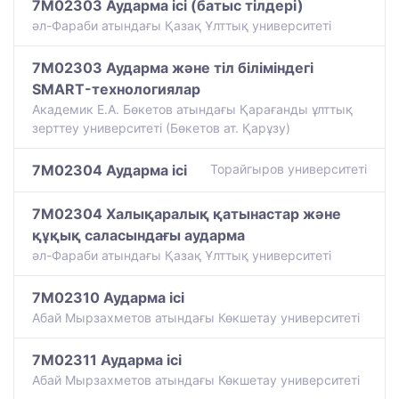
7M02303 Аударма ісі (батыс тілдері)
әл-Фараби атындағы Қазақ Ұлттық университеті
7M02303 Аударма және тіл біліміндегі
SMART-технологиялар
Академик Е.А. Бөкетов атындағы Қарағанды ұлттық
зерттеу университеті (Бөкетов ат. Қарұзу)
7M02304 Аударма ісі
Торайгыров университеті
7M02304 Халықаралық қатынастар және
құқық саласындағы аударма
әл-Фараби атындағы Қазақ Ұлттық университеті
7M02310 Аударма ісі
Абай Мырзахметов атындағы Көкшетау университеті
7M02311 Аударма ісі
Абай Мырзахметов атындағы Көкшетау университеті