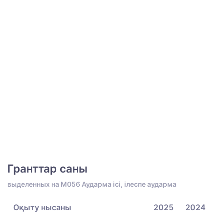
Гранттар саны
выделенных на M056 Аударма ісі, ілеспе аударма
Оқыту нысаны
2025
2024