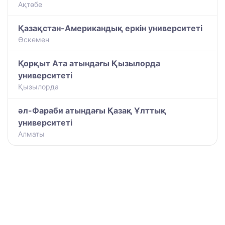
Ақтөбе
Қазақстан-Американдық еркін университеті
Өскемен
Қорқыт Ата атындағы Қызылорда
университеті
Қызылорда
әл-Фараби атындағы Қазақ Ұлттық
университеті
Алматы