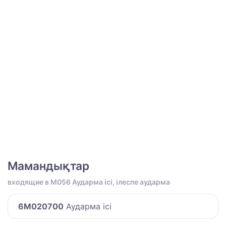
Мамандықтар
входящие в M056 Аударма ісі, ілеспе аударма
6M020700
Аударма ісі