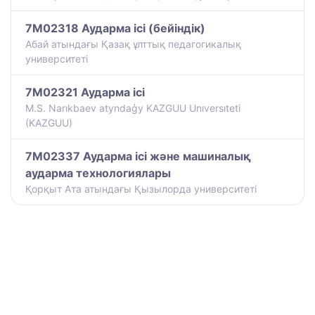
7M02318 Аударма ісі (бейіндік)
Абай атындағы Қазақ ұлттық педагогикалық
университеті
7M02321 Аударма ісі
M.S. Narıkbaev atyndaģy KAZGUU Unıversıteti
(KAZGUU)
7M02337 Аударма ісі және машиналық
аударма технологиялары
Қорқыт Ата атындағы Қызылорда университеті