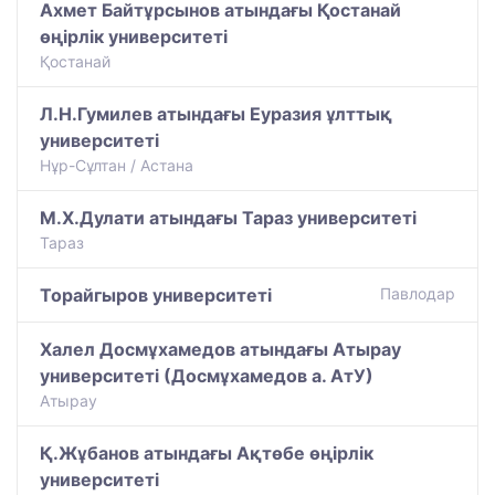
Ахмет Байтұрсынов атындағы Қостанай
өңірлік университеті
Қостанай
Л.Н.Гумилев атындағы Еуразия ұлттық
университеті
Нұр-Сұлтан / Астана
М.Х.Дулати атындағы Тараз университеті
Тараз
Торайгыров университеті
Павлодар
Халел Досмұхамедов атындағы Атырау
университеті (Досмұхамедов а. АтУ)
Атырау
Қ.Жұбанов атындағы Ақтөбе өңірлік
университеті