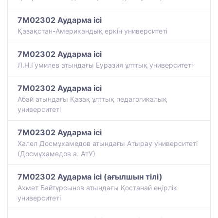
7M02302 Аударма ісі
Қазақстан-Американдық еркін университеті
7M02302 Аударма ісі
Л.Н.Гумилев атындағы Еуразия ұлттық университеті
7M02302 Аударма ісі
Абай атындағы Қазақ ұлттық педагогикалық
университеті
7M02302 Аударма ісі
Халел Досмұхамедов атындағы Атырау университеті
(Досмұхамедов а. АтУ)
7M02302 Аударма ісі (ағылшын тілі)
Ахмет Байтұрсынов атындағы Қостанай өңірлік
университеті