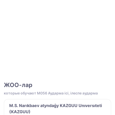
ЖОО-лар
которые обучают M056 Аударма ісі, ілеспе аударма
M.S. Narıkbaev atyndaģy KAZGUU Unıversıteti
(KAZGUU)