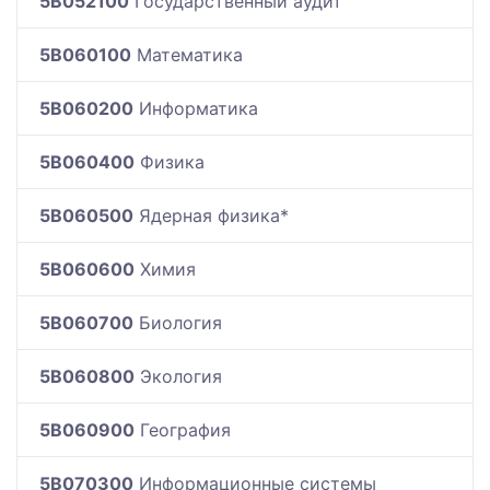
5B052100
Государственный аудит
5B060100
Математика
5B060200
Информатика
5B060400
Физика
5B060500
Ядерная физика*
5B060600
Химия
5B060700
Биология
5B060800
Экология
5B060900
География
5B070300
Информационные системы