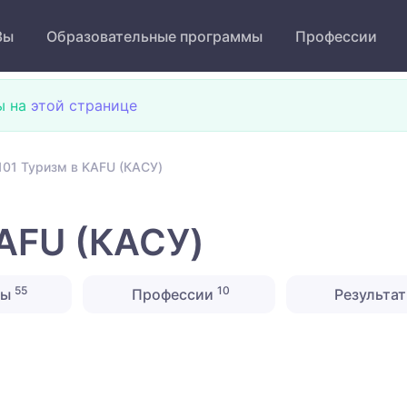
Зы
Образовательные программы
Профессии
ы на
этой странице
101 Туризм в KAFU (КАСУ)
KAFU (КАСУ)
55
10
ны
Профессии
Результат