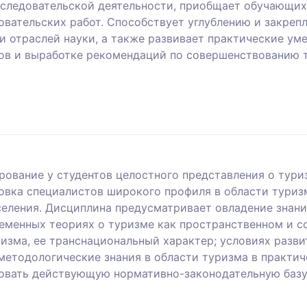
ледовательской деятельности, приобщает обучающихс
довательских работ. Способствует углублению и закр
и отраслей науки, а также развивает практические у
тов и выработке рекомендаций по совершенствованию т
ование у студентов целостного представления о туриз
овка специалистов широкого профиля в области туризм
еления. Дисциплина предусматривает овладение знани
еменных теориях о туризме как пространственном и с
зма, ее транснациональный характер; условиях разви
етодологические знания в области туризма в практич
зовать действующую нормативно-законодательную базу