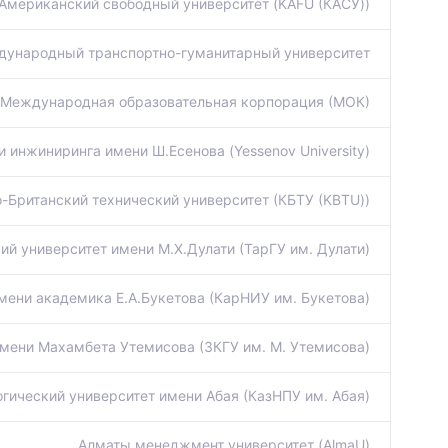
Американский свободный университет (KAFU (КАСУ))
ународный транспортно-гуманитарный университет
Международная образовательная корпорация (МОК)
и инжиниринга имени Ш.Есенова (Yessenov University)
-Британский технический университет (КБТУ (KBTU))
ий университет имени М.Х.Дулати (ТарГУ им. Дулати)
мени академика Е.А.Букетова (КарНИУ им. Букетова)
мени Махамбета Утемисова (ЗКГУ им. М. Утемисова)
гический университет имени Абая (КазНПУ им. Абая)
Алматы менеджмент университет (AlmaU)