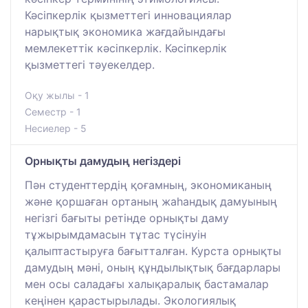
Кәсіпкерлік қызметтегі инновациялар
нарықтық экономика жағдайындағы
мемлекеттік кәсіпкерлік. Кәсіпкерлік
қызметтегі тәуекелдер.
Оқу жылы - 1
Семестр - 1
Несиелер - 5
Орнықты дамудың негіздері
Пән студенттердің қоғамның, экономиканың
және қоршаған ортаның жаһандық дамуының
негізгі бағыты ретінде орнықты даму
тұжырымдамасын тұтас түсінуін
қалыптастыруға бағытталған. Курста орнықты
дамудың мәні, оның құндылықтық бағдарлары
мен осы саладағы халықаралық бастамалар
кеңінен қарастырылады. Экологиялық