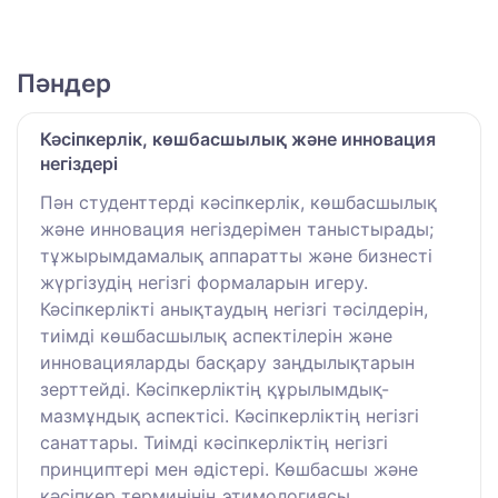
Пәндер
Кәсіпкерлік, көшбасшылық және инновация
негіздері
Пән студенттерді кәсіпкерлік, көшбасшылық
және инновация негіздерімен таныстырады;
тұжырымдамалық аппаратты және бизнесті
жүргізудің негізгі формаларын игеру.
Кәсіпкерлікті анықтаудың негізгі тәсілдерін,
тиімді көшбасшылық аспектілерін және
инновацияларды басқару заңдылықтарын
зерттейді. Кәсіпкерліктің құрылымдық-
мазмұндық аспектісі. Кәсіпкерліктің негізгі
санаттары. Тиімді кәсіпкерліктің негізгі
принциптері мен әдістері. Көшбасшы және
кәсіпкер терминінің этимологиясы.