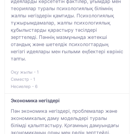
идеяларды көрсететін фактілер, ұғымдар мен
теориялар туралы психологиялық білімнің
жалпы негіздерін қамтиды. Психологиялық
тұжырымдамалар, жалпы психологиялық
құбылыстарды қарастыру тәсілдері
зерттеледі. Пәннің мазмұнында жетекші
отандық және шетелдік психологтардың
негізгі идеялары мен ғылыми еңбектері көрініс
тапты.
Оқу жылы - 1
Семестр - 1
Несиелер - 6
Экономика негіздері
Пән экономика негіздері, проблемалар және
экономикалық даму модельдері туралы
білімді қалыптастыру. Қоғамның дамуындағы
экономиканың орны мен рөлін зерттейді.