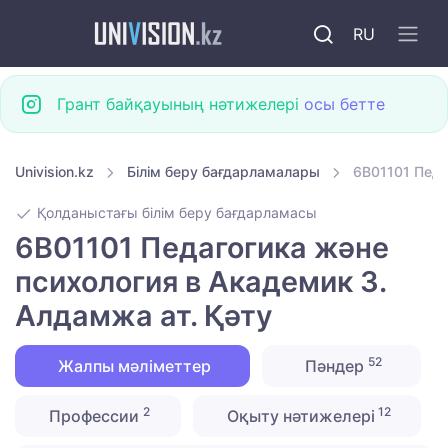
RU
Грант байқауының нәтижелері
осы бетте
Univision.kz
Білім беру бағдарламалары
6B01101 Педа
Қолданыстағы білім беру бағдарламасы
6B01101 Педагогика және
психология в Академик З.
Алдамжа ат. Қәту
52
Жалпы мәліметтер
Пәндер
2
12
Профессии
Оқыту нәтижелері