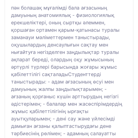
пән болашақ мұғалімді бала ағзасының
дамуының анатомиялық - физиологиялық
ерекшеліктері, оның сыртқы әлеммен,
қоршаған ортамен қарым-қатынасы туралы
заманауи мәліметтермен таныстырады,
оқушылардың денсаулығын сақтау мен
нығайтуға негізделген заңдылықтар туралы
ақпарат береді, олардың оқу жұмысының
әртүрлі түрлері барысында жоғары жұмыс
қабілеттілігі сақталадыСтуденттерді
таныстырады: - адам ағзасының өсуі мен
дамуының жалпы заңдылықтарымен; -
ағзаның қорғаныс күшін арттырудың негізгі
әдістерімен; - балалар мен жасөспірімдердің
жұмыс қабілеттілігінің ырғақты
ауытқуларымен; - дені сау және үйлесімді
дамыған ағзаны қалыптастырудағы дене
тәрбиесінің рөлімен; - адамның салауатты