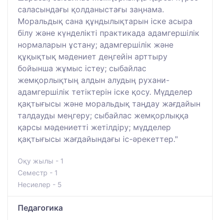
саласындағы қолданыстағы заңнама.
Моральдық сана құндылықтарын іске асыра
білу және күнделікті практикада адамгершілік
нормаларын ұстану; адамгершілік және
құқықтық мәдениет деңгейін арттыру
бойынша жұмыс істеу; сыбайлас
жемқорлықтың алдын алудың рухани-
адамгершілік тетіктерін іске қосу. Мүдделер
қақтығысы және моральдық таңдау жағдайын
талдауды меңгеру; сыбайлас жемқорлыққа
қарсы мәдениетті жетілдіру; мүдделер
қақтығысы жағдайындағы іс-әрекеттер."
Оқу жылы - 1
Семестр - 1
Несиелер - 5
Педагогика