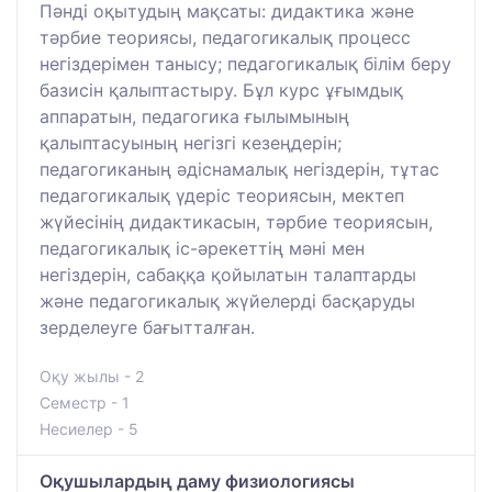
Пәнді оқытудың мақсаты: дидактика және
тәрбие теориясы, педагогикалық процесс
негіздерімен танысу; педагогикалық білім беру
базисін қалыптастыру. Бұл курс ұғымдық
аппаратын, педагогика ғылымының
қалыптасуының негізгі кезеңдерін;
педагогиканың әдіснамалық негіздерін, тұтас
педагогикалық үдеріс теориясын, мектеп
жүйесінің дидактикасын, тәрбие теориясын,
педагогикалық іс-әрекеттің мәні мен
негіздерін, сабаққа қойылатын талаптарды
және педагогикалық жүйелерді басқаруды
зерделеуге бағытталған.
Оқу жылы - 2
Семестр - 1
Несиелер - 5
Оқушылардың даму физиологиясы