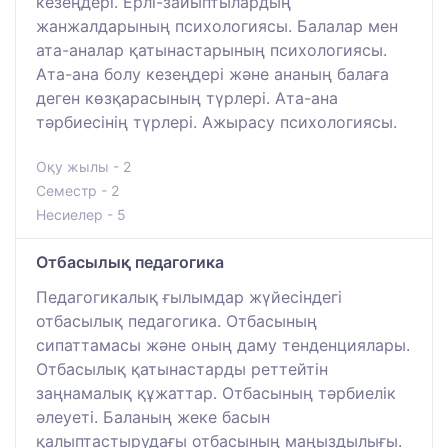
кезеңдері. Ерлі-зайыптылардың
жанжалдарының психологиясы. Балалар мен
ата-аналар қатынастарының психологиясы.
Ата-ана болу кезеңдері және ананың балаға
деген көзқарасының түрлері. Ата-ана
тәрбиесінің түрлері. Ажырасу психологиясы.
Оқу жылы - 2
Семестр - 2
Несиелер - 5
Отбасылық педагогика
Педагогикалық ғылымдар жүйесіндегі
отбасылық педагогика. Отбасының
сипаттамасы және оның даму тенденциялары.
Отбасылық қатынастарды реттейтін
заңнамалық құжаттар. Отбасының тәрбиелік
әлеуеті. Баланың жеке басын
қалыптастырудағы отбасының маңыздылығы.