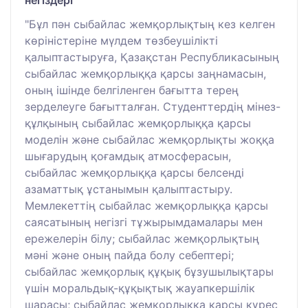
"Бұл пән сыбайлас жемқорлықтың кез келген
көріністеріне мүлдем төзбеушілікті
қалыптастыруға, Қазақстан Республикасының
сыбайлас жемқорлыққа қарсы заңнамасын,
оның ішінде белгіленген бағытта терең
зерделеуге бағытталған. Студенттердің мінез-
құлқының сыбайлас жемқорлыққа қарсы
моделін және сыбайлас жемқорлықты жоққа
шығарудың қоғамдық атмосферасын,
сыбайлас жемқорлыққа қарсы белсенді
азаматтық ұстанымын қалыптастыру.
Мемлекеттің сыбайлас жемқорлыққа қарсы
саясатының негізгі тұжырымдамалары мен
ережелерін білу; сыбайлас жемқорлықтың
мәні және оның пайда болу себептері;
сыбайлас жемқорлық құқық бұзушылықтары
үшін моральдық-құқықтық жауапкершілік
шарасы; сыбайлас жемқорлыққа қарсы күрес