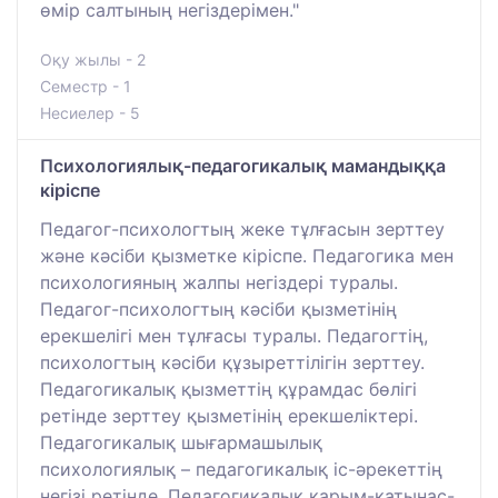
өмір салтының негіздерімен."
Оқу жылы - 2
Семестр - 1
Несиелер - 5
Психологиялық-педагогикалық мамандыққа
кіріспе
Педагог-психологтың жеке тұлғасын зерттеу
және кәсіби қызметке кіріспе. Педагогика мен
психологияның жалпы негіздері туралы.
Педагог-психологтың кәсіби қызметінің
ерекшелігі мен тұлғасы туралы. Педагогтің,
психологтың кәсіби құзыреттілігін зерттеу.
Педагогикалық қызметтің құрамдас бөлігі
ретінде зерттеу қызметінің ерекшеліктері.
Педагогикалық шығармашылық
психологиялық – педагогикалық іс-әрекеттің
негізі ретінде. Педагогикалық қарым-қатынас-