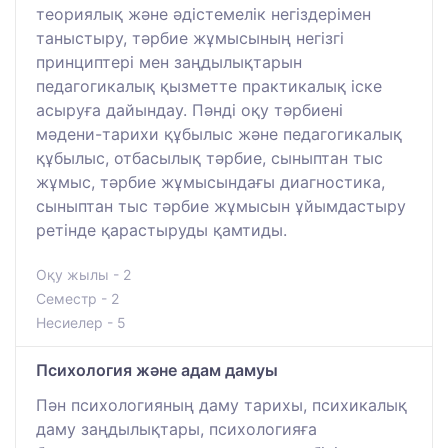
теориялық және әдістемелік негіздерімен
таныстыру, тәрбие жұмысының негізгі
принциптері мен заңдылықтарын
педагогикалық қызметте практикалық іске
асыруға дайындау. Пәнді оқу тәрбиені
мәдени-тарихи құбылыс және педагогикалық
құбылыс, отбасылық тәрбие, сыныптан тыс
жұмыс, тәрбие жұмысындағы диагностика,
сыныптан тыс тәрбие жұмысын ұйымдастыру
ретінде қарастыруды қамтиды.
Оқу жылы - 2
Семестр - 2
Несиелер - 5
Психология және адам дамуы
Пән психологияның даму тарихы, психикалық
даму заңдылықтары, психологияға