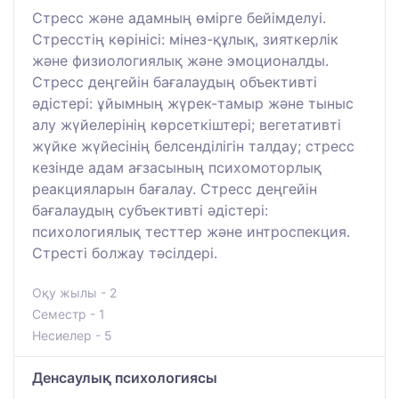
Стресс және адамның өмірге бейімделуі.
Стресстің көрінісі: мінез-құлық, зияткерлік
және физиологиялық және эмоционалды.
Стресс деңгейін бағалаудың объективті
әдістері: ұйымның жүрек-тамыр және тыныс
алу жүйелерінің көрсеткіштері; вегетативті
жүйке жүйесінің белсенділігін талдау; стресс
кезінде адам ағзасының психомоторлық
реакцияларын бағалау. Стресс деңгейін
бағалаудың субъективті әдістері:
психологиялық тесттер және интроспекция.
Стресті болжау тәсілдері.
Оқу жылы - 2
Семестр - 1
Несиелер - 5
Денсаулық психологиясы