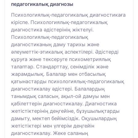
педагогикалық диагнозы
Психологиялық-педагогикалық диагностикаға
кіріспе. Психологиялық-педагогикалық
диагностика әдістерінің жіктелуі.
Психологиялық-педагогикалық
диагностиканың даму тарихы және
әлеуметтік-этикалық аспектілері. Әдістерді
құруға және тексеруге психометриялық
талаптар. Стандарттау, сенімділік және
жарамдылық. Балалар мен отбасылық
қатынастарды психологиялық-педагогикалық
диагностикалау әдістері. Балалардың
танымдық саласын, ақыл-ой дамуы мен
қабілеттерін диагностикалау. Диагностика
жетістіктерінің деңгейіне, бұзушылықтарды
дамыту, мектеп бейімсіздік. Оқушылардың
жетістіктері мен үлгерім деңгейін
диагностикалау. Жеке саланың