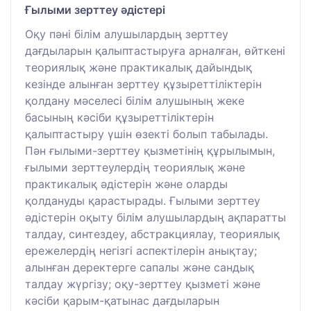
Ғылыми зерттеу әдістері
Оқу пәні білім алушылардың зерттеу
дағдыларын қалыптастыруға арналған, өйткені
теориялық және практикалық дайындық
кезінде алынған зерттеу құзыреттіліктерін
қолдану мәселесі білім алушының жеке
басының кәсіби құзыреттіліктерін
қалыптастыру үшін өзекті болып табылады.
Пән ғылыми-зерттеу қызметінің құрылымын,
ғылыми зерттеулердің теориялық және
практикалық әдістерін және оларды
қолдануды қарастырады. Ғылыми зерттеу
әдістерін оқыту білім алушылардың ақпаратты
талдау, синтездеу, абстракциялау, теориялық
ережелердің негізгі аспектілерін анықтау;
алынған деректерге сапалы және сандық
талдау жүргізу; оқу-зерттеу қызметі және
кәсіби қарым-қатынас дағдыларын