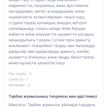
мәдениеттің теориялық және әдістемелік
негіздерімен, негізгі ұғымдарымен және
нормативтік аспектілерімен таныстыру;
студенттердің қоғамдық өмірдің әртүрлі
салаларында, соның ішінде білім беруде,
еңбекте және әлеуметтік қызметте қосудың
маңыздылығы туралы түсініктерін дамыту;
инклюзивті тәжірибені талдау мен бағалауда
дағдылар мен дағдыларды дамыту, кәсіби
қызметте этикалық және заңды бағытталған
мінез-құлықты қалыптастыру.
Оқу жылы - 2
Семестр - 1
Несиелер - 5
Тәрбие жұмысының теориясы мен әдістемесі
Мақсаты: Тәрбие жұмысын ұйымдастырудың