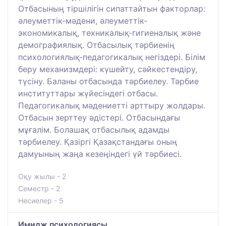
Отбасының тіршілігін сипаттайтын факторлар:
әлеуметтік-мәдени, әлеуметтік-
экономикалық, техникалық-гигиеналық және
демографиялық. Отбасылық тәрбиенің
психологиялық-педагогикалық негіздері. Білім
беру механизмдері: күшейту, сәйкестендіру,
түсіну. Баланы отбасында тәрбиелеу. Тәрбие
институттары жүйесіндегі отбасы.
Педагогикалық мәдениетті арттыру жолдары.
Отбасын зерттеу әдістері. Отбасындағы
мұғалім. Болашақ отбасылық адамды
тәрбиелеу. Қазіргі Қазақстандағы оның
дамуының жаңа кезеңіндегі үй тәрбиесі.
Оқу жылы - 2
Семестр - 2
Несиелер - 5
Имидж психологиясы