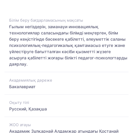
Білім беру бағдарламасының мақсаты
Ғылым негіздерін, заманауи инновациялық
технологиялар саласындағы білімді меңгерген, білім
беру кеңістігінде бәсекеге қабілетті, әлеуметтік саланы
психологиялық-педагогикалық қамтамасыз етуге және
үйлестіруге бағытталған кәсіби қызметті жүзеге
асыруға қабілетті жоғары білікті педагог-психологтарды
даярлау.
Академиялық дәреже
Бакалавриат
Оқыту тілі
Русский, Қазақша
ЖОО атауы
Академик Зұлқарнай Алдамжар атындағы Қостанай