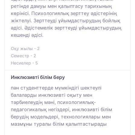
ретінде дамуы мен қалыптасу тарихының
көрінісі. Психологиялық зерттеу әдістерінің
жіктелуі. Зерттеуді ұйымдастырудың бойлық
әдісі. Әдістемелік зерттеуді ұйымдастырудың
кешенді әдісі.
Оқу жылы - 2
Семестр - 2
Несиелер - 5
Инклюзивті білім беру
пән студенттерде мүмкіндігі шектеулі
балаларды инклюзивті оқыту мен
тәрбиелеудің мәні, психологиялық-
педагогикалық негіздері, инклюзивті білім
берудің модельдері, технологиялары мен
мазмұны туралы білім қалыптастырады