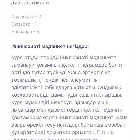
диагностикасы.
Оқу жылы - 2
Семестр - 1
Несиелер - 5
Инклюзивті мәдениет негіздері
Курс студенттерде инклюзивті мәдениетті
заманауи қоғамның қажетті құрамдас бөлігі
ретінде тұтас түсінуді және әртүрлілікті,
төзімділікті, теңдік пен әлеуметтік
әділеттілікті қабылдауға қатысты құндылық
көзқарастарды дамытуды қалыптастырады.
Курс мүмкіндігі шектеулі адамдар үшін
нысандар мен қызметтердің қолжетімділігін
қамтамасыз ететін инклюзивті мәдениет және
өзара әрекеттесу негіздері бойынша әмбебап
құзыреттерді дамытуға арналған. Пәннің
міндеттері: студенттерді инклюзивті