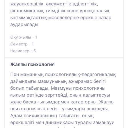
жауапкершілік, әлеуметтік әділеттілік,
экономикалық тиімділік және ұрпақаралық
ынтымақтастық мәселелеріне ерекше назар
аударылады
Оқу жылы - 1
Семестр - 1
Несиелер - 5
Жалпы психология
Пән маманның психологиялық-педагогикалық
дайындығы мазмұнының ажырамас бөлігі
болып табылады. Мазмұны психологияны
ғылым ретінде зерттейді, оның қалыптасуы
және басқа ғылымдармен қатар орны. Жалпы
психологияның негізгі ұғымдары ашылады.
Адам психикасының табиғаты, оның
ерекшелігі мен динамикасы туралы заманауи