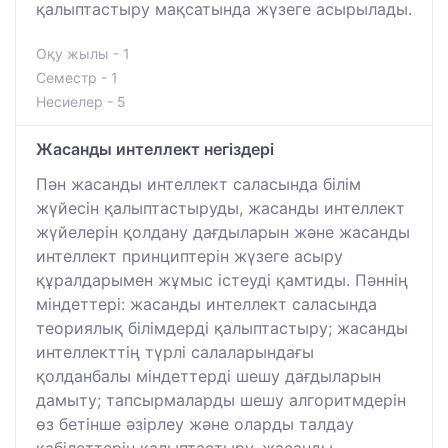
қалыптастыру мақсатында жүзеге асырылады.
Оқу жылы - 1
Семестр - 1
Несиелер - 5
Жасанды интеллект негіздері
Пән жасанды интеллект саласында білім
жүйесін қалыптастыруды, жасанды интеллект
жүйелерін қолдану дағдыларын және жасанды
интеллект принциптерін жүзеге асыру
құралдарымен жұмыс істеуді қамтиды. Пәннің
міндеттері: жасанды интеллект саласында
теориялық білімдерді қалыптастыру; жасанды
интеллекттің түрлі салаларындағы
қолданбалы міндеттерді шешу дағдыларын
дамыту; тапсырмаларды шешу алгоритмдерін
өз бетінше әзірлеу және оларды талдау
қабілеттерін қалыптастыру, жасанды