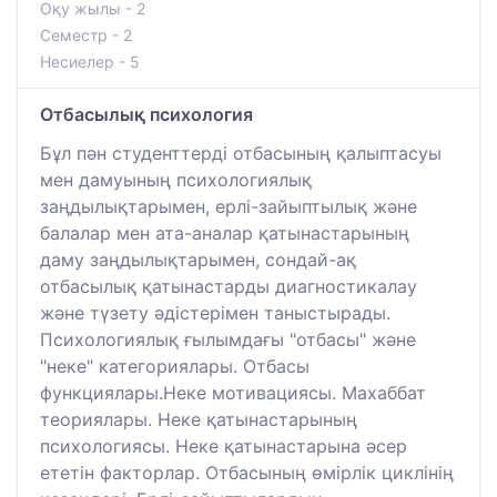
Оқу жылы - 2
Семестр - 2
Несиелер - 5
Отбасылық психология
Бұл пән студенттерді отбасының қалыптасуы
мен дамуының психологиялық
заңдылықтарымен, ерлі-зайыптылық және
балалар мен ата-аналар қатынастарының
даму заңдылықтарымен, сондай-ақ
отбасылық қатынастарды диагностикалау
және түзету әдістерімен таныстырады.
Психологиялық ғылымдағы "отбасы" және
"неке" категориялары. Отбасы
функциялары.Неке мотивациясы. Махаббат
теориялары. Неке қатынастарының
психологиясы. Неке қатынастарына әсер
ететін факторлар. Отбасының өмірлік циклінің