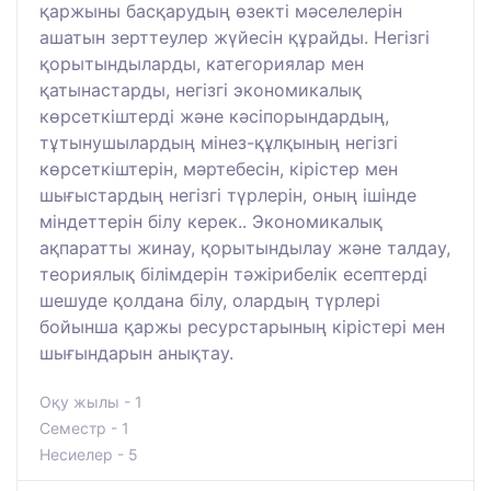
қаржыны басқарудың өзекті мәселелерін
ашатын зерттеулер жүйесін құрайды. Негізгі
қорытындыларды, категориялар мен
қатынастарды, негізгі экономикалық
көрсеткіштерді және кәсіпорындардың,
тұтынушылардың мінез-құлқының негізгі
көрсеткіштерін, мәртебесін, кірістер мен
шығыстардың негізгі түрлерін, оның ішінде
міндеттерін білу керек.. Экономикалық
ақпаратты жинау, қорытындылау және талдау,
теориялық білімдерін тәжірибелік есептерді
шешуде қолдана білу, олардың түрлері
бойынша қаржы ресурстарының кірістері мен
шығындарын анықтау.
Оқу жылы - 1
Семестр - 1
Несиелер - 5