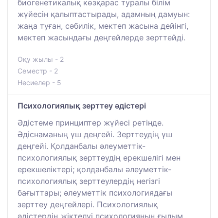
биогенетикалық көзқарас туралы білім
жүйесін қалыптастырады, адамның дамуын:
жаңа туған, сәбилік, мектеп жасына дейінгі,
мектеп жасындағы деңгейлерде зерттейді.
Оқу жылы - 2
Семестр - 2
Несиелер - 5
Психологиялық зерттеу әдістері
Әдістеме принциптер жүйесі ретінде.
Әдіснаманың үш деңгейі. Зерттеудің үш
деңгейі. Қолданбалы әлеуметтік-
психологиялық зерттеудің ерекшелігі мен
ерекшеліктері; қолданбалы әлеуметтік-
психологиялық зерттеулердің негізгі
бағыттары; әлеуметтік психологиядағы
зерттеу деңгейлері. Психологиялық
әдістердің жіктелуі психологияның ғылым