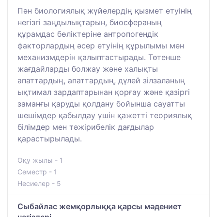
Пән биологиялық жүйелердің қызмет етуінің
негізгі заңдылықтарын, биосфераның
құрамдас бөліктеріне антропогендік
факторлардың әсер етуінің құрылымы мен
механизмдерін қалыптастырады. Төтенше
жағдайларды болжау және халықты
апаттардың, апаттардың, дүлей зілзаланың
ықтимал зардаптарынан қорғау және қазіргі
заманғы қаруды қолдану бойынша сауатты
шешімдер қабылдау үшін қажетті теориялық
білімдер мен тәжірибелік дағдылар
қарастырылады.
Оқу жылы - 1
Семестр - 1
Несиелер - 5
Сыбайлас жемқорлыққа қарсы мәдениет
негіздері