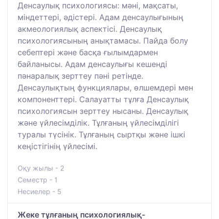
Денсаулық психологиясы: мәні, мақсаты,
міндеттері, әдістері. Адам денсаулығының
акмеологиялық аспектісі. Денсаулық
психологиясының анықтамасы. Пайда болу
себептері және басқа ғылымдармен
байланысы. Адам денсаулығы кешенді
пәнаралық зерттеу пәні ретінде.
Денсаулықтың функциялары, өлшемдері мен
компоненттері. Салауатты тұлға Денсаулық
психологиясын зерттеу нысаны. Денсаулық
және үйлесімділік. Тұлғаның үйлесімділігі
туралы түсінік. Тұлғаның сыртқы және ішкі
кеңістігінің үйлесімі.
Оқу жылы - 2
Семестр - 1
Несиелер - 5
Жеке тұлғаның психологиялық-