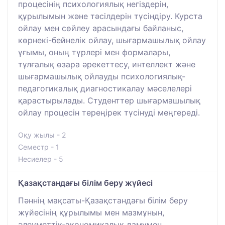
процесінің психологиялық негіздерін,
құрылымын және тәсілдерін түсіндіру. Курста
ойлау мен сөйлеу арасындағы байланыс,
көрнекі-бейнелік ойлау, шығармашылық ойлау
ұғымы, оның түрлері мен формалары,
тұлғалық өзара әрекеттесу, интеллект және
шығармашылық ойлауды психологиялық-
педагогикалық диагностикалау мәселелері
қарастырылады. Студенттер шығармашылық
ойлау процесін тереңірек түсінуді меңгереді.
Оқу жылы - 2
Семестр - 1
Несиелер - 5
Қазақстандағы білім беру жүйесі
Пәннің мақсаты-Қазақстандағы білім беру
жүйесінің құрылымы мен мазмұнын,
әлеуметтік-экономикалық дамумен