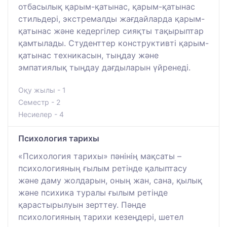
отбасылық қарым-қатынас, қарым-қатынас
стильдері, экстремалды жағдайларда қарым-
қатынас және кедергілер сияқты тақырыптар
қамтылады. Студенттер конструктивті қарым-
қатынас техникасын, тыңдау және
эмпатиялық тыңдау дағдыларын үйренеді.
Оқу жылы - 1
Семестр - 2
Несиелер - 4
Психология тарихы
«Психология тарихы» пәнінің мақсаты –
психологияның ғылым ретінде қалыптасу
және даму жолдарын, оның жан, сана, қылық
және психика туралы ғылым ретінде
қарастырылуын зерттеу. Пәнде
психологияның тарихи кезеңдері, шетел