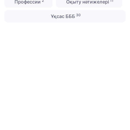
2
11
Профессии
Оқыту нәтижелері
30
Ұқсас БББ