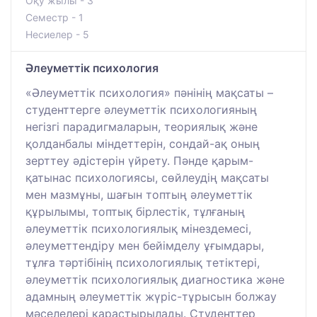
Оқу жылы - 3
Семестр - 1
Несиелер - 5
Әлеуметтік психология
«Әлеуметтік психология» пәнінің мақсаты –
студенттерге әлеуметтік психологияның
негізгі парадигмаларын, теориялық және
қолданбалы міндеттерін, сондай-ақ оның
зерттеу әдістерін үйрету. Пәнде қарым-
қатынас психологиясы, сөйлеудің мақсаты
мен мазмұны, шағын топтың әлеуметтік
құрылымы, топтық бірлестік, тұлғаның
әлеуметтік психологиялық мінездемесі,
әлеуметтендіру мен бейімделу ұғымдары,
тұлға тәртібінің психологиялық тетіктері,
әлеуметтік психологиялық диагностика және
адамның әлеуметтік жүріс-тұрысын болжау
мәселелері қарастырылады. Студенттер