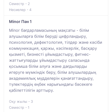
Семестр - 2
Несиелер - 4
Minor Пән 1
Minor бағдарламасының мақсаты - білім
алушыларға білім беруді цифрландыру,
психология, дефектология, тілдер және кәсіби
коммуникация, қаржы, кәсіпкерлік, басқару
қызметі, бизнесті ұйымдастыру, фитнес-
жаттығуларды ұйымдастыру саласында
қосымша білім алуға және дағдыларды
игеруге мүмкіндік беру, білім алушылардың
академиялық мүдделерін қанағаттандыру,
түлектердің еңбек нарығындағы бәсекеге
қабілеттілігін арттыру.
Оқу жылы - 3
Семестр - 1