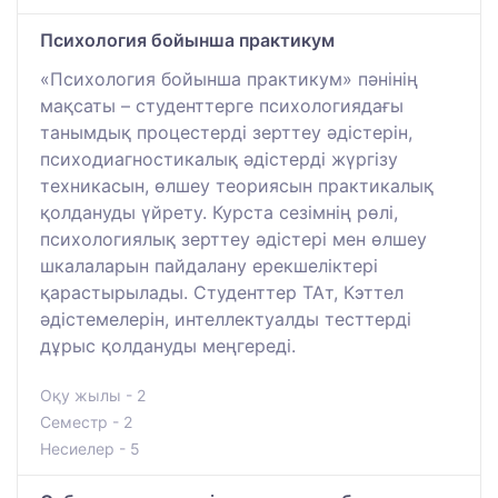
Психология бойынша практикум
«Психология бойынша практикум» пәнінің
мақсаты – студенттерге психологиядағы
танымдық процестерді зерттеу әдістерін,
психодиагностикалық әдістерді жүргізу
техникасын, өлшеу теориясын практикалық
қолдануды үйрету. Курста сезімнің рөлі,
психологиялық зерттеу әдістері мен өлшеу
шкалаларын пайдалану ерекшеліктері
қарастырылады. Студенттер ТАт, Кэттел
әдістемелерін, интеллектуалды тесттерді
дұрыс қолдануды меңгереді.
Оқу жылы - 2
Семестр - 2
Несиелер - 5