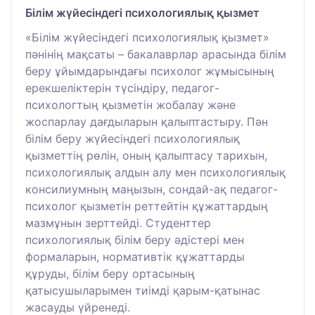
Білім жүйесіндегі психологиялық қызмет
«Білім жүйесіндегі психологиялық қызмет»
пәнінің мақсаты – бакалаврлар арасында білім
беру ұйымдарындағы психолог жұмысының
ерекшеліктерін түсіндіру, педагог-
психологтың қызметін жобалау және
жоспарлау дағдыларын қалыптастыру. Пән
білім беру жүйесіндегі психологиялық
қызметтің рөлін, оның қалыптасу тарихын,
психологиялық алдын алу мен психологиялық
консилиумның маңызын, сондай-ақ педагог-
психолог қызметін реттейтін құжаттардың
мазмұнын зерттейді. Студенттер
психологиялық білім беру әдістері мен
формаларын, нормативтік құжаттарды
құруды, білім беру ортасының
қатысушыларымен тиімді қарым-қатынас
жасауды үйренеді.