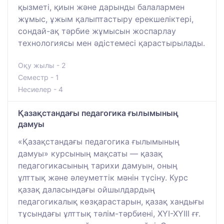
қызметі, қиын және дарынды балалармен
жұмыс, ұжым қалыптастыру ерекшеліктері,
сондай-ақ тәрбие жұмысын жоспарлау
технологиясы мен әдістемесі қарастырылады.
Оқу жылы - 2
Семестр - 1
Несиелер - 4
Қазақстандағы педагогика ғылымының
дамуы
«Қазақстандағы педагогика ғылымының
дамуы» курсының мақсаты — қазақ
педагогикасының тарихи дамуын, оның
ұлттық және әлеуметтік мәнін түсіну. Курс
қазақ даласындағы ойшылдардың
педагогикалық көзқарастарын, қазақ хандығы
тұсындағы ұлттық тәлім-тәрбиені, ХҮІ-ХҮІІІ ғғ.