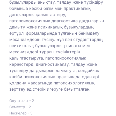
бұзылуларды анықтау, талдау және түсіндіру
бойынша кәсіби білім мен практикалық
дағдыларды қалыптастыру,
патопсихологиялық диагностика дағдыларын
дамыту және психикалық бұзылулардың
әртүрлі формаларында тұлғаның бейімделу
механизмдерін түсіну. Бұл пән студенттердің
психикалық бұзылулардың сипаты мен
механизмдері туралы түсініктерін
қалыптастыруға, патопсихологиялық
көріністерді диагностикалау, талдау және
түсіндіру дағдыларын дамытуға, сондай-ақ
кәсіби психологиялық практикада одан әрі
қолдану мақсатында патопсихологиялық
зерттеу әдістерін игеруге бағытталған.
Оқу жылы - 2
Семестр - 2
Несиелер - 5