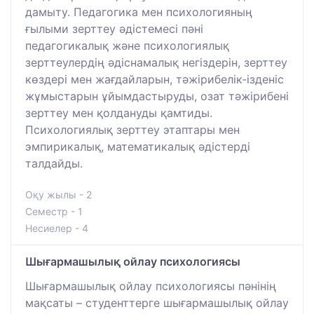
дамыту. Педагогика мен психологияның
ғылыми зерттеу әдістемесі пәні
педагогикалық және психологиялық
зерттеулердің әдіснамалық негіздерін, зерттеу
көздері мен жағдайларын, тәжірибелік-ізденіс
жұмыстарын ұйымдастыруды, озат тәжірибені
зерттеу мен қолдануды қамтиды.
Психологиялық зерттеу этаптары мен
эмпирикалық, математикалық әдістерді
талдайды.
Оқу жылы - 2
Семестр - 1
Несиелер - 4
Шығармашылық ойлау психологиясы
Шығармашылық ойлау психологиясы пәнінің
мақсаты – студенттерге шығармашылық ойлау