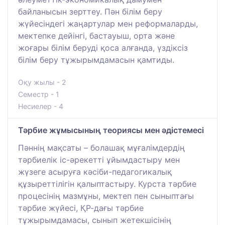
байланысын зерттеу. Пән білім беру
жүйесіндегі жаңартулар мен реформаларды,
мектепке дейінгі, бастауыш, орта және
жоғары білім беруді қоса алғанда, үздіксіз
білім беру тұжырымдамасын қамтиды.
Оқу жылы - 2
Семестр - 1
Несиелер - 4
Тәрбие жұмысының теориясы мен әдістемесі
Пәннің мақсаты – болашақ мұғалімдердің
тәрбиелік іс-әрекетті ұйымдастыру мен
жүзеге асыруға кәсіби-педагогикалық
құзыреттілігін қалыптастыру. Курста тәрбие
процесінің мазмұны, мектеп пен сыныптағы
тәрбие жүйесі, ҚР-дағы тәрбие
тұжырымдамасы, сынып жетекшісінің