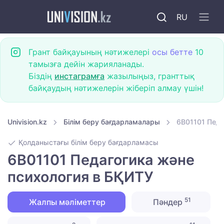
RU
Грант байқауының нәтижелері
осы бетте
10
тамызға дейін жарияланады.
Біздің
инстаграмға
жазылыңыз, гранттық
байқаудың нәтижелерін жіберіп алмау үшін!
Univision.kz
Білім беру бағдарламалары
6B01101 Педа
Қолданыстағы білім беру бағдарламасы
6B01101 Педагогика және
психология в БҚИТУ
51
Жалпы мәліметтер
Пәндер