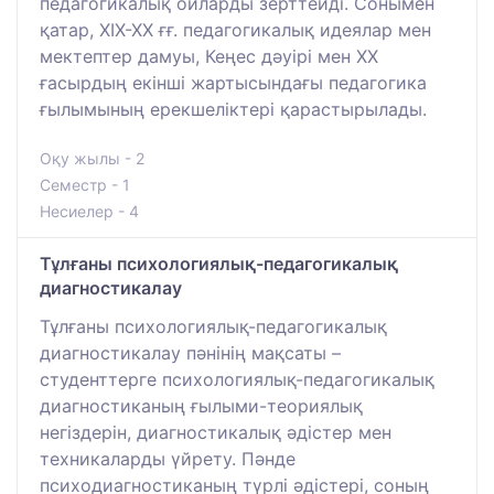
педагогикалық ойларды зерттейді. Сонымен
қатар, ХІХ-ХХ ғғ. педагогикалық идеялар мен
мектептер дамуы, Кеңес дәуірі мен ХХ
ғасырдың екінші жартысындағы педагогика
ғылымының ерекшеліктері қарастырылады.
Оқу жылы - 2
Семестр - 1
Несиелер - 4
Тұлғаны психологиялық-педагогикалық
диагностикалау
Тұлғаны психологиялық-педагогикалық
диагностикалау пәнінің мақсаты –
студенттерге психологиялық-педагогикалық
диагностиканың ғылыми-теориялық
негіздерін, диагностикалық әдістер мен
техникаларды үйрету. Пәнде
психодиагностиканың түрлі әдістері, соның