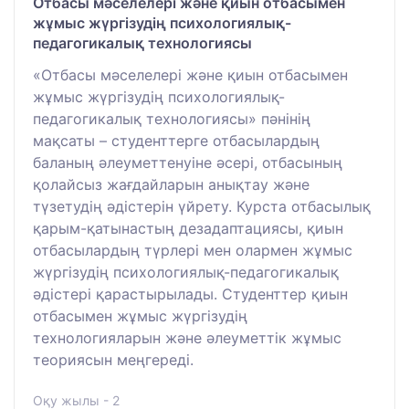
Отбасы мәселелері және қиын отбасымен
жұмыс жүргізудің психологиялық-
педагогикалық технологиясы
«Отбасы мәселелері және қиын отбасымен
жұмыс жүргізудің психологиялық-
педагогикалық технологиясы» пәнінің
мақсаты – студенттерге отбасылардың
баланың әлеуметтенуіне әсері, отбасының
қолайсыз жағдайларын анықтау және
түзетудің әдістерін үйрету. Курста отбасылық
қарым-қатынастың дезадаптациясы, қиын
отбасылардың түрлері мен олармен жұмыс
жүргізудің психологиялық-педагогикалық
әдістері қарастырылады. Студенттер қиын
отбасымен жұмыс жүргізудің
технологияларын және әлеуметтік жұмыс
теориясын меңгереді.
Оқу жылы - 2