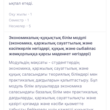
ықпал етеді.
Оқу жылы - 1
Семестр - 1
Несиелер - 5
Экономикалық-құқықтық білім модулі
(экономика, қаржылық сауаттылық және
кәсіпкерлік негіздері, құқық және сыбайлас
жемқорлыққа қарсы мәдениет негіздері)
Модульдің мақсаты - студенттердің
экономика, қаржылық сауаттылық және
құқық саласындағы теориялық білімдері мен
практикалық дағдыларын қалыптастыру. Бұл
модуль білім алушыларда экономика
саласындағы базалық білім мен практикалық
дағдыларды, қаржылық сауаттылықты және
қазіргі қоғамда және кәсіби қызметте
табысты бейімделу үшін қажетті құқықтық