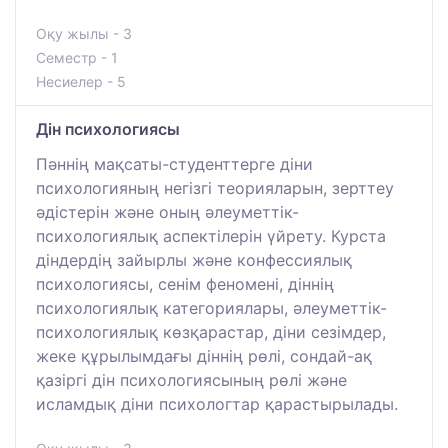
Оқу жылы - 3
Семестр - 1
Несиелер - 5
Дін психологиясы
Пәннің мақсаты-студенттерге діни
психологияның негізгі теорияларын, зерттеу
әдістерін және оның әлеуметтік-
психологиялық аспектілерін үйрету. Курста
діндердің зайырлы және конфессиялық
психологиясы, сенім феномені, діннің
психологиялық категориялары, әлеуметтік-
психологиялық көзқарастар, діни сезімдер,
жеке құрылымдағы діннің рөлі, сондай-ақ
қазіргі дін психологиясының рөлі және
исламдық діни психологтар қарастырылады.