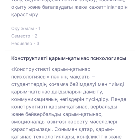
оқыту және бағалаудағы жеке қажеттіліктерін
қарастыру
Оқу жылы - 1
Семестр - 2
Несиелер - 3
Конструктивті қарым-қатынас психологиясы
«Конструктивті қарым-қатынас
психологиясы» пәнінің мақсаты –
студенттердің қоғамға бейімделуі мен тиімді
қарым-қатынас дағдыларын дамыту,
коммуникацияның негіздерін түсіндіру. Пәнде
конструктивті қарым-қатынас, вербальды
және бейвербальды қарым-қатынас,
эмоционалды өзін-өзі көрсету мәселелері
қарастырылады. Сонымен қатар, қарым-
қатынас технологиялары, конфликттік және