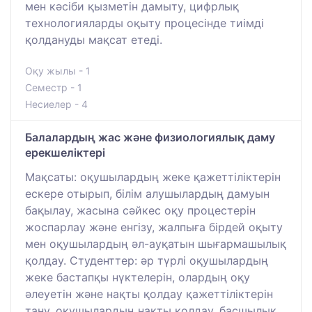
мен кәсіби қызметін дамыту, цифрлық
технологияларды оқыту процесінде тиімді
қолдануды мақсат етеді.
Оқу жылы - 1
Семестр - 1
Несиелер - 4
Балалардың жас және физиологиялық даму
ерекшеліктері
Мақсаты: оқушылардың жеке қажеттіліктерін
ескере отырып, білім алушылардың дамуын
бақылау, жасына сәйкес оқу процестерін
жоспарлау және енгізу, жалпыға бірдей оқыту
мен оқушылардың әл-ауқатын шығармашылық
қолдау. Студенттер: әр түрлі оқушылардың
жеке бастапқы нүктелерін, олардың оқу
әлеуетін және нақты қолдау қажеттіліктерін
тану, оқушылардың нақты қолдау, басшылық,