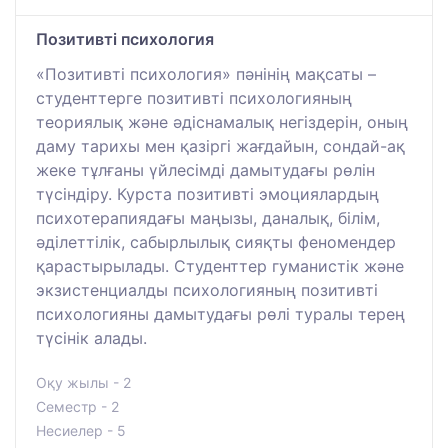
Позитивті психология
«Позитивті психология» пәнінің мақсаты –
студенттерге позитивті психологияның
теориялық және әдіснамалық негіздерін, оның
даму тарихы мен қазіргі жағдайын, сондай-ақ
жеке тұлғаны үйлесімді дамытудағы рөлін
түсіндіру. Курста позитивті эмоциялардың
психотерапиядағы маңызы, даналық, білім,
әділеттілік, сабырлылық сияқты феномендер
қарастырылады. Студенттер гуманистік және
экзистенциалды психологияның позитивті
психологияны дамытудағы рөлі туралы терең
түсінік алады.
Оқу жылы - 2
Семестр - 2
Несиелер - 5