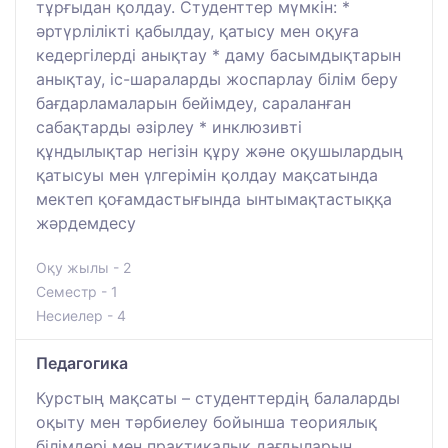
тұрғыдан қолдау. Студенттер мүмкін: *
әртүрлілікті қабылдау, қатысу мен оқуға
кедергілерді анықтау * даму басымдықтарын
анықтау, іс-шараларды жоспарлау білім беру
бағдарламаларын бейімдеу, сараланған
сабақтарды әзірлеу * инклюзивті
құндылықтар негізін құру және оқушылардың
қатысуы мен үлгерімін қолдау мақсатында
мектеп қоғамдастығында ынтымақтастыққа
жәрдемдесу
Оқу жылы - 2
Семестр - 1
Несиелер - 4
Педагогика
Курстың мақсаты – студенттердің балаларды
оқыту мен тәрбиелеу бойынша теориялық
білімдері мен практикалық дағдыларын