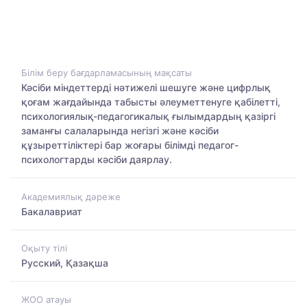
Білім беру бағдарламасының мақсаты
Кәсіби міндеттерді нәтижелі шешуге және цифрлық
қоғам жағдайында табысты әлеуметтенуге қабілетті,
психологиялық-педагогикалық ғылымдардың қазіргі
заманғы салаларында негізгі және кәсіби
құзыреттіліктері бар жоғары білімді педагог-
психологтарды кәсіби даярлау.
Академиялық дәреже
Бакалавриат
Оқыту тілі
Русский, Қазақша
ЖОО атауы