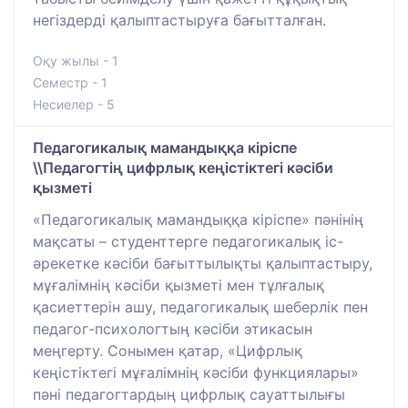
негіздерді қалыптастыруға бағытталған.
Оқу жылы - 1
Семестр - 1
Несиелер - 5
Педагогикалық мамандыққа кіріспе
\\Педагогтің цифрлық кеңістіктегі кәсіби
қызметі
«Педагогикалық мамандыққа кіріспе» пәнінің
мақсаты – студенттерге педагогикалық іс-
әрекетке кәсіби бағыттылықты қалыптастыру,
мұғалімнің кәсіби қызметі мен тұлғалық
қасиеттерін ашу, педагогикалық шеберлік пен
педагог-психологтың кәсіби этикасын
меңгерту. Сонымен қатар, «Цифрлық
кеңістіктегі мұғалімнің кәсіби функциялары»
пәні педагогтардың цифрлық сауаттылығы