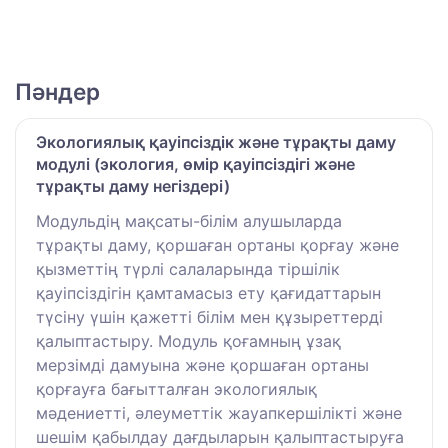
Пәндер
Экологиялық қауіпсіздік және тұрақты даму
модулі (экология, өмір қауіпсіздігі және
тұрақты даму негіздері)
Модульдің мақсаты-білім алушыларда
тұрақты даму, қоршаған ортаны қорғау және
қызметтің түрлі салаларында тіршілік
қауіпсіздігін қамтамасыз ету қағидаттарын
түсіну үшін қажетті білім мен құзыреттерді
қалыптастыру. Модуль қоғамның ұзақ
мерзімді дамуына және қоршаған ортаны
қорғауға бағытталған экологиялық
мәдениетті, әлеуметтік жауапкершілікті және
шешім қабылдау дағдыларын қалыптастыруға