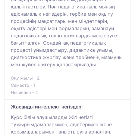
қалыптастыру. Пән педагогика ғылымының
әдіснамалық негіздерін, тәрбие мен оқыту
процесінің мақсаттары мен міндеттерін,
оқыту әдістері мен формаларын, заманауи
педагогикалық технологияларды меңгеруге
бағытталған. Сондай-ақ педагогикалық
процесті ұйымдастыру, дидактика ұғымы,
диагностика жүргізу және тәрбиенің мазмұны
мен жүйесін игеру қарастырылады.
Оқу жылы - 2
Семестр - 1
Несиелер - 4
Жасанды интеллект негіздері
Курс білім алушыларды ЖИ негізгі
тұжырымдамаларымен, әдістерімен және
қосымшаларымен таныстыруға арналған.