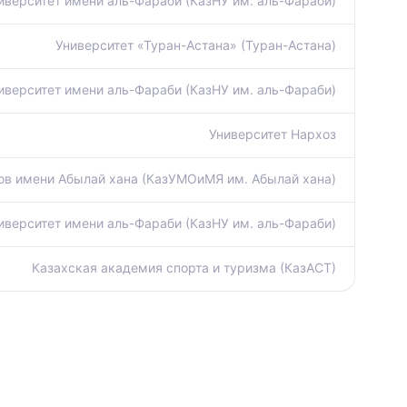
иверситет имени аль-Фараби (КазНУ им. аль-Фараби)
Университет «Туран-Астана» (Туран-Астана)
иверситет имени аль-Фараби (КазНУ им. аль-Фараби)
Университет Нархоз
ов имени Абылай хана (КазУМОиМЯ им. Абылай хана)
иверситет имени аль-Фараби (КазНУ им. аль-Фараби)
Казахская академия спорта и туризма (КазАСТ)