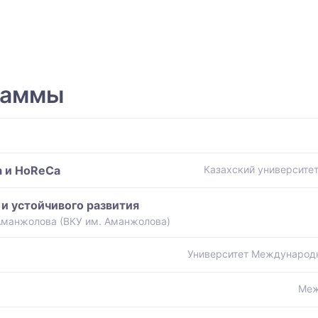
раммы
а и HoReCa
Казахский университет
и устойчивого развития
Аманжолова (ВКУ им. Аманжолова)
Университет Международн
Меж