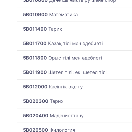
5B010900
Математика
5B011400
Тарих
5B011700
Қазақ тілі мен әдебиеті
5B011800
Орыс тілі мен әдебиеті
5B011900
Шетел тілі: екі шетел тілі
5B012000
Кәсіптік оқыту
5B020300
Тарих
5B020400
Мәдениеттану
5B020500
Филология