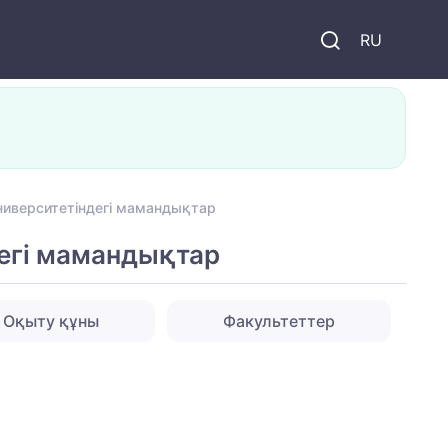
и
RU
ниверситетіндегі мамандықтар
егі мамандықтар
Оқыту құны
Факультеттер