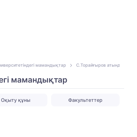
ниверситетіндегі мамандықтар
С.Торайғыров атындағы Пав
егі мамандықтар
Оқыту құны
Факультеттер