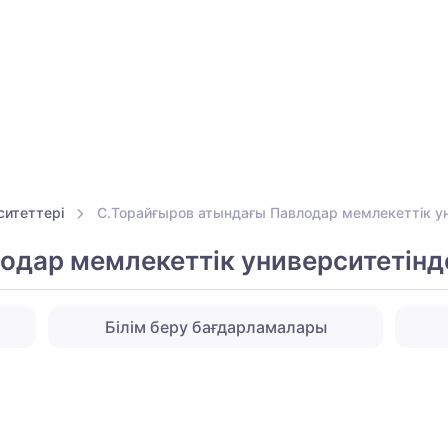
ситеттері
С.Торайғыров атындағы Павлодар мемлекеттік у
одар мемлекеттік университетінд
Білім беру бағдарламалары