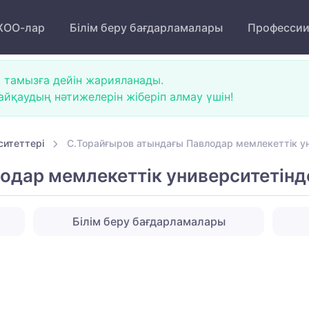
ОО-лар
Білім беру бағдарламалары
Професси
 тамызға дейін жарияланады.
йқаудың нәтижелерін жіберіп алмау үшін!
ситеттері
С.Торайғыров атындағы Павлодар мемлекеттік у
одар мемлекеттік университетінд
Білім беру бағдарламалары