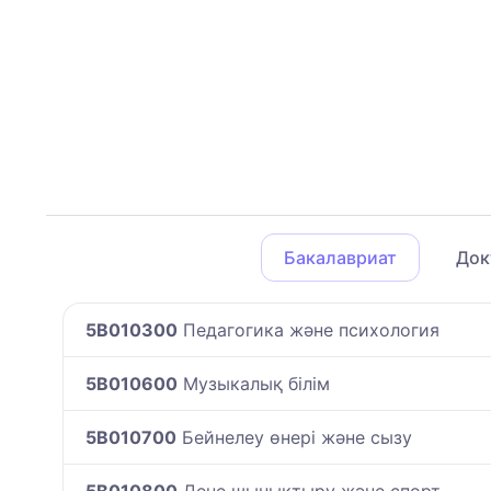
Бакалавриат
Док
5B010300
Педагогика және психология
5B010600
Музыкалық білім
5B010700
Бейнелеу өнері және сызу
5B010800
Дене шынықтыру және спорт