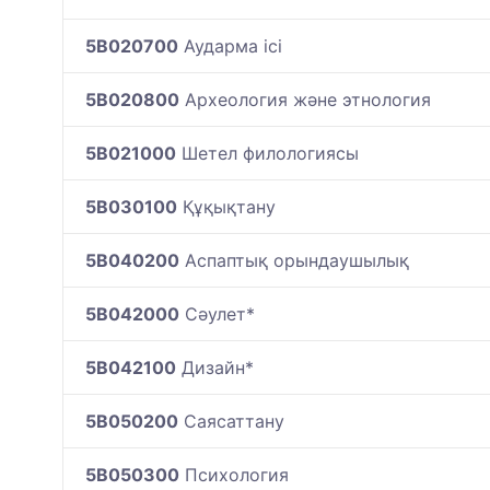
5B020700
Аударма ісі
5B020800
Археология және этнология
5B021000
Шетел филологиясы
5B030100
Құқықтану
5B040200
Аспаптық орындаушылық
5B042000
Сәулет*
5B042100
Дизайн*
5B050200
Саясаттану
5B050300
Психология