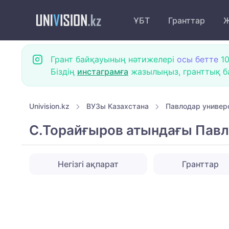
ҰБТ
Гранттар
Ж
Грант байқауының нәтижелері
осы бетте
10
Біздің
инстаграмға
жазылыңыз, гранттық ба
Univision.kz
ВУЗы Казахстана
Павлодар универ
С.Торайғыров атындағы Павл
Негізгі ақпарат
Гранттар