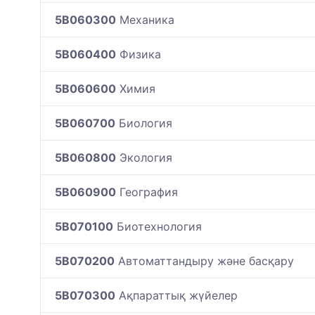
5B060300
Механика
5B060400
Физика
5B060600
Химия
5B060700
Биология
5B060800
Экология
5B060900
География
5B070100
Биотехнология
5B070200
Автоматтандыру және басқару
5B070300
Ақпараттық жүйелер