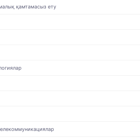
малық қамтамасыз ету
ологиялар
телекоммуникациялар