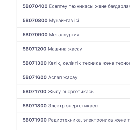
5B070400
Есептеу техникасы және бағдарла
5B070800
Мұнай-газ ісі
5B070900
Металлургия
5B071200
Машина жасау
5B071300
Көлік, көліктік техника және техн
5B071600
Аспап жасау
5B071700
Жылу энергетикасы
5B071800
Электр энергетикасы
5B071900
Радиотехника, электроника және 