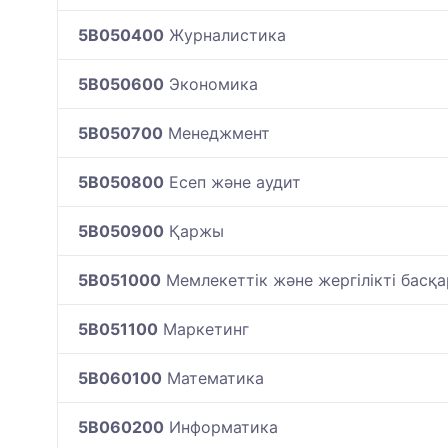
5B050400
Журналистика
5B050600
Экономика
5B050700
Менеджмент
5B050800
Есеп және аудит
5B050900
Қаржы
5B051000
Мемлекеттік және жергілікті басқа
5B051100
Маркетинг
5B060100
Математика
5B060200
Информатика