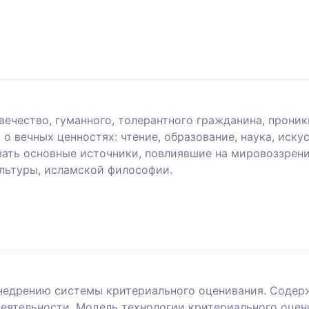
ечество, гуманного, толерантного гражданина, проник
 вечных ценностях: чтение, образование, наука, искус
азать основные источники, повлиявшие на мировоззрен
ультуры, исламской философии.
внедрению системы критериального оценивания. Содер
деятельности. Модель технологии критериального оцен