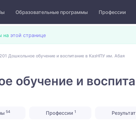
Зы
Образовательные программы
Профессии
ы на
этой странице
201 Дошкольное обучение и воспитание в КазНПУ им. Абая
е обучение и воспита
54
1
ны
Профессии
Результат