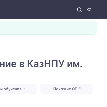
KZ
ние в КазНПУ им.
12
21
ы обучения
Похожие ОП