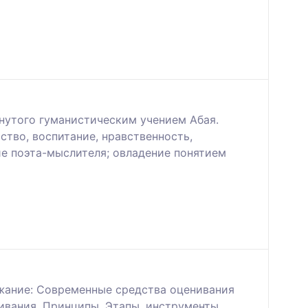
нутого гуманистическим учением Абая.
ство, воспитание, нравственность,
ие поэта-мыслителя; овладение понятием
жание: Современные средства оценивания
ивания. Принципы. Этапы, инструменты.