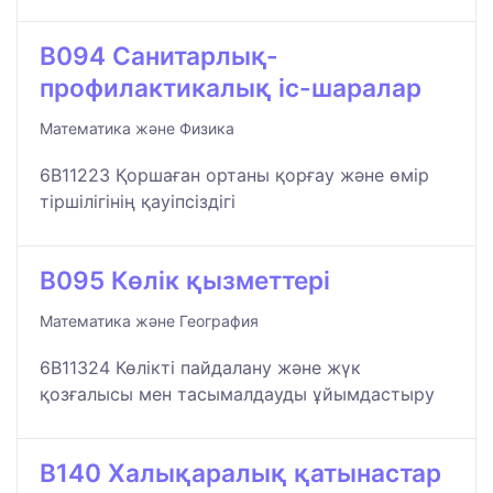
B094 Санитарлық-
профилактикалық іс-шаралар
Математика және Физика
6B11223 Қоршаған ортаны қорғау және өмір
тіршілігінің қауіпсіздігі
B095 Көлік қызметтері
Математика және География
6B11324 Көлікті пайдалану және жүк
қозғалысы мен тасымалдауды ұйымдастыру
B140 Халықаралық қатынастар