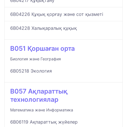
6B04217 Құқықтану
6B04226 Құқық қорғау және сот қызметі
6B04228 Халықаралық құқық
B051 Қоршаған орта
Биология және География
6B05218 Экология
B057 Ақпараттық
технологиялар
Математика және Информатика
6B06119 Ақпараттық жүйелер