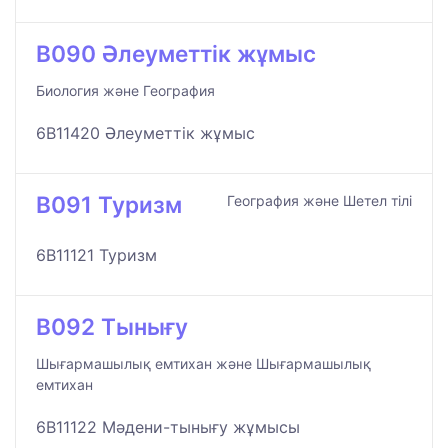
B090 Әлеуметтік жұмыс
Биология және География
6B11420 Әлеуметтік жұмыс
B091 Туризм
География және Шетел тілі
6B11121 Туризм
B092 Тынығу
Шығармашылық емтихан және Шығармашылық
емтихан
6B11122 Мәдени-тынығу жұмысы