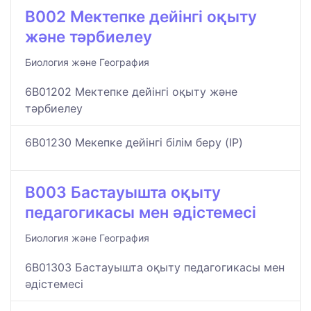
B002 Мектепке дейінгі оқыту
және тәрбиелеу
Биология және География
6B01202 Мектепке дейінгі оқыту және
тәрбиелеу
6B01230 Мекепке дейінгі білім беру (IP)
B003 Бастауышта оқыту
педагогикасы мен әдістемесі
Биология және География
6B01303 Бастауышта оқыту педагогикасы мен
әдістемесі