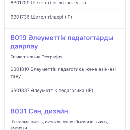
6B01709 Шетел тілі: екі шетел тілі
6B01736 Шетел тілдері (IP)
B019 Әлеуметтік педагогтарды
даярлау
Биология және География
6B01810 Әлеуметтік педагогика және өзін-өзі
тану
6B01837 Әлеуметтік педагогика (IP)
B031 Сән, дизайн
Шығармашылық емтихан және Шығармашылық
емтихан