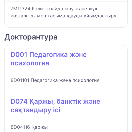
7M11324 Көлікті пайдалану және жүк
қозғалысы мен тасымалдауды ұйымдастыру
Докторантура
D001 Педагогика және
психология
8D01101 Педагогика және психология
D074 Қаржы, банктік және
сақтандыру ісі
8D04116 Қаржы