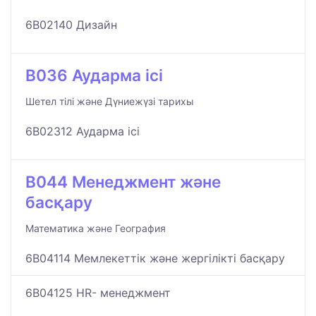
6B02140 Дизайн
B036 Аударма ісі
Шетел тілі және Дүниежүзі тарихы
6B02312 Аударма ісі
B044 Менеджмент және
басқару
Математика және География
6B04114 Мемлекеттік және жергілікті басқару
6B04125 HR- менеджмент