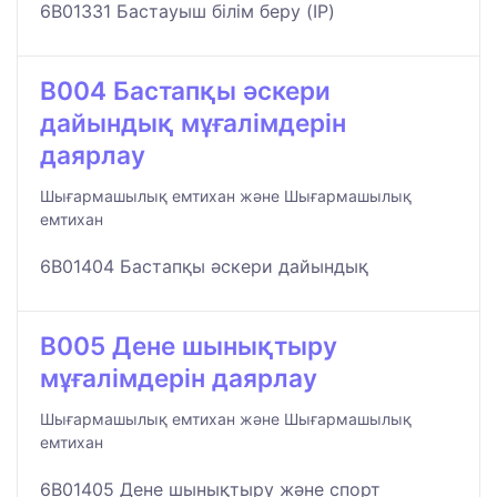
6B01331 Бастауыш білім беру (IP)
B004 Бастапқы әскери
дайындық мұғалімдерін
даярлау
Шығармашылық емтихан және Шығармашылық
емтихан
6B01404 Бастапқы әскери дайындық
B005 Дене шынықтыру
мұғалімдерін даярлау
Шығармашылық емтихан және Шығармашылық
емтихан
6B01405 Дене шынықтыру және спорт