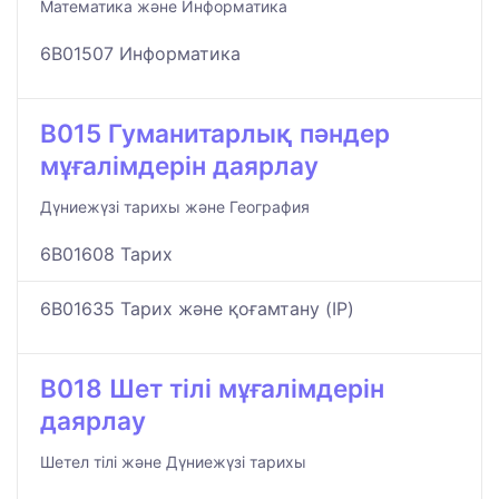
Математика және Информатика
6B01507 Информатика
B015 Гуманитарлық пәндер
мұғалімдерін даярлау
Дүниежүзі тарихы және География
6B01608 Тарих
6B01635 Тарих және қоғамтану (IP)
B018 Шет тілі мұғалімдерін
даярлау
Шетел тілі және Дүниежүзі тарихы