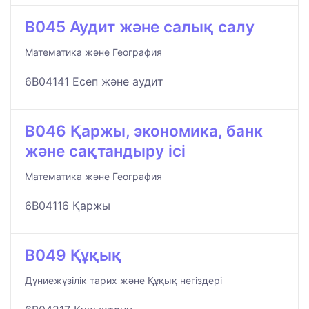
B045 Аудит және салық салу
Математика және География
6B04141 Есеп және аудит
B046 Қаржы, экономика, банк
және сақтандыру ісі
Математика және География
6B04116 Қаржы
B049 Құқық
Дүниежүзілік тарих және Құқық негіздері