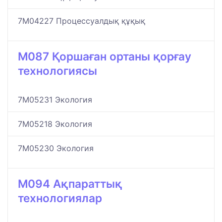
7M04227 Процессуалдық құқық
M087 Қоршаған ортаны қорғау
технологиясы
7M05231 Экология
7M05218 Экология
7M05230 Экология
M094 Ақпараттық
технологиялар