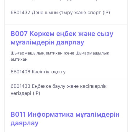
6B01432 Дене шынықтыру және спорт (IP)
B007 Көркем еңбек және сызу
мұғалімдерін даярлау
Шығармашылық емтихан және Шығармашылық
емтихан
6B01406 Кәсіптік оқыту
6B01433 Еңбекке баулу және кәсіпкерлік
негіздері (IP)
B011 Информатика мұғалімдерін
даярлау