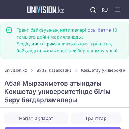
RU
Грант байқауының нәтижелері
осы бетте
10
тамызға дейін жарияланады.
Біздің
инстаграмға
жазылыңыз, гранттық
байқаудың нәтижелерін жіберіп алмау үшін!
Univision.kz
ВУЗы Казахстана
Көкшетау университетт
Абай Мырзахметов атындағы
Көкшетау университетінде білім
беру бағдарламалары
Негізгі ақпарат
Гранттар