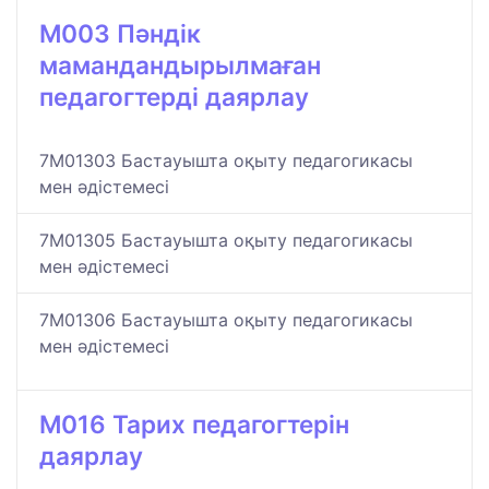
M003 Пәндік
мамандандырылмаған
педагогтерді даярлау
7M01303 Бастауышта оқыту педагогикасы
мен әдістемесі
7M01305 Бастауышта оқыту педагогикасы
мен әдістемесі
7M01306 Бастауышта оқыту педагогикасы
мен әдістемесі
M016 Тарих педагогтерін
даярлау