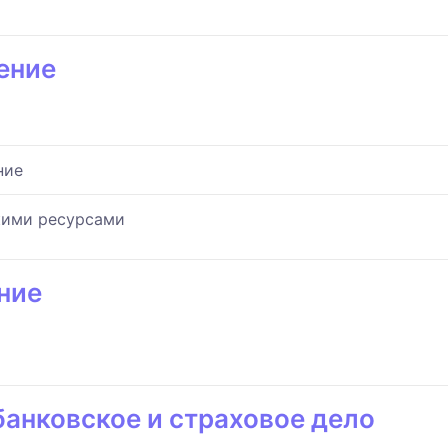
ение
ние
кими ресурсами
ние
банковское и страховое дело