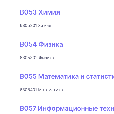
B053 Химия
6B05301 Химия
B054 Физика
6B05302 Физика
B055 Математика и статист
6B05401 Математика
B057 Информационные тех