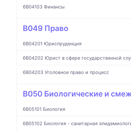
6B04103 Финансы
B049 Право
6B04201 Юриспруденция
6B04202 Юрист в сфере государственной сл
6B04203 Уголовное право и процесс
B050 Биологические и сме
6B05101 Биология
6B05102 Биология - санитарная эпидемиолог