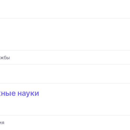
ужбы
жные науки
ия