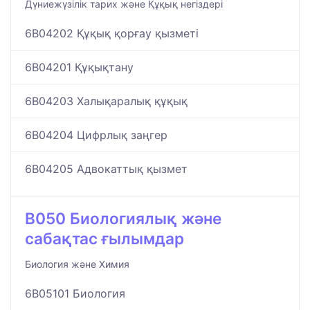
Дүниежүзілік тарих және Құқық негіздері
6B04202 Құқық қорғау қызметі
6B04201 Құқықтану
6B04203 Халықаралық құқық
6B04204 Цифрлық заңгер
6B04205 Адвокаттық қызмет
B050 Биологиялық және
сабақтас ғылымдар
Биология және Химия
6B05101 Биология