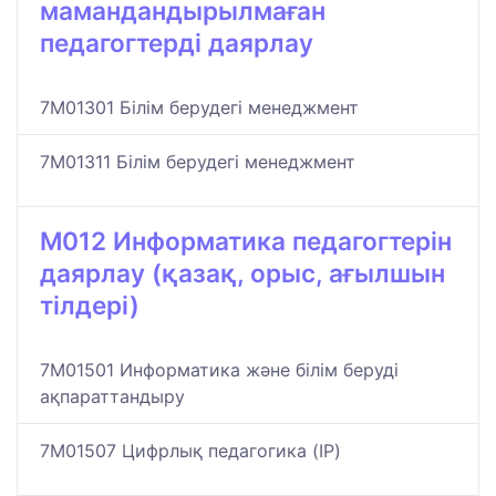
мамандандырылмаған
педагогтерді даярлау
7M01301 Білім берудегі менеджмент
7M01311 Білім берудегі менеджмент
M012 Информатика педагогтерін
даярлау (қазақ, орыс, ағылшын
тілдері)
7M01501 Информатика және білім беруді
ақпараттандыру
7M01507 Цифрлық педагогика (IP)