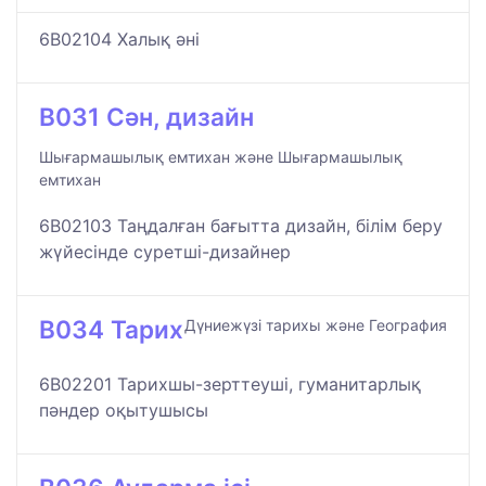
6B02104 Халық әні
B031 Сән, дизайн
Шығармашылық емтихан және Шығармашылық
емтихан
6B02103 Таңдалған бағытта дизайн, білім беру
жүйесінде суретші-дизайнер
B034 Тарих
Дүниежүзі тарихы және География
6B02201 Тарихшы-зерттеуші, гуманитарлық
пәндер оқытушысы