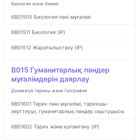
Биология және Химия
6B01505 Биология пәні мұғалімі
6B01511 Биология (IP)
6B01512 Жаратылыстану (IP)
B015 Гуманитарлық пәндер
мұғалімдерін даярлау
Дүниежүзі тарихы және География
6B01601 Тарих пәні мұғалімі, тарихшы-
зерттеуші, гуманитарлық пәндер оқытушысы
6B01602 Тарих және қоғамтану (IP)