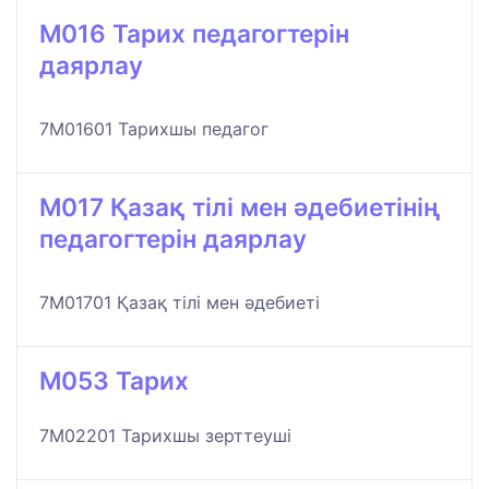
M016 Тарих педагогтерін
даярлау
7M01601 Тарихшы педагог
M017 Қазақ тілі мен әдебиетінің
педагогтерін даярлау
7M01701 Қазақ тілі мен әдебиеті
M053 Тарих
7M02201 Тарихшы зерттеуші