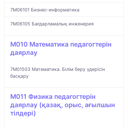
7M06101 Бизнес-информатика
7M06105 Бағдарламалық инженерия
M010 Математика педагогтерін
даярлау
7M01503 Математика. Білім беру үдерісін
басқару
M011 Физика педагогтерін
даярлау (қазақ, орыс, ағылшын
тілдері)