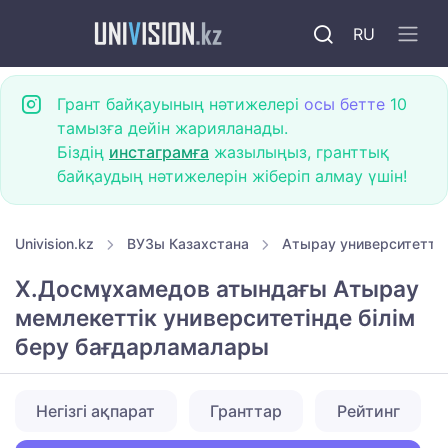
RU
Грант байқауының нәтижелері
осы бетте
10
тамызға дейін жарияланады.
Біздің
инстаграмға
жазылыңыз, гранттық
байқаудың нәтижелерін жіберіп алмау үшін!
Univision.kz
ВУЗы Казахстана
Атырау университетте
Х.Досмұхамедов атындағы Атырау
мемлекеттік университетінде білім
беру бағдарламалары
Негізгі ақпарат
Гранттар
Рейтинг