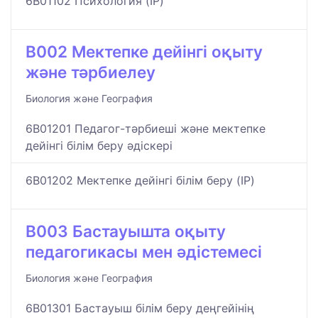
6B01102 Психология (IP)
B002 Мектепке дейінгі оқыту
және тәрбиелеу
Биология және География
6B01201 Педагог-тәрбиеші және мектепке
дейінгі білім беру әдіскері
6B01202 Мектепке дейінгі білім беру (IP)
B003 Бастауышта оқыту
педагогикасы мен әдістемесі
Биология және География
6B01301 Бастауыш білім беру деңгейінің