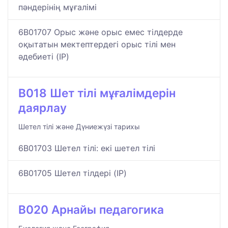
пәндерінің мұғалімі
6B01707 Орыс және орыс емес тілдерде
оқытатын мектептердегі орыс тілі мен
әдебиеті (IP)
B018 Шет тілі мұғалімдерін
даярлау
Шетел тілі және Дүниежүзі тарихы
6B01703 Шетел тілі: екі шетел тілі
6B01705 Шетел тілдері (IP)
B020 Арнайы педагогика