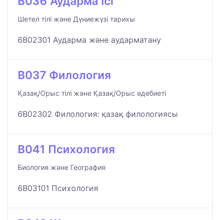
B036 Аударма ісі
Шетел тілі және Дүниежүзі тарихы
6B02301 Аударма және аударматану
B037 Филология
Қазақ/Орыс тілі және Қазақ/Орыс әдебиеті
6B02302 Филология: қазақ филологиясы
B041 Психология
Биология және География
6B03101 Психология