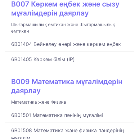
B007 Көркем еңбек және сызу
мұғалімдерін даярлау
Шығармашылық емтихан және Шығармашылық
емтихан
6B01404 Бейнелеу өнері және көркем еңбек
6B01405 Көркем білім (IP)
B009 Математика мұғалімдерін
даярлау
Математика және Физика
6B01501 Математика пәнінің мұғалімі
6B01508 Математика және физика пәндерінің
мұғалімі