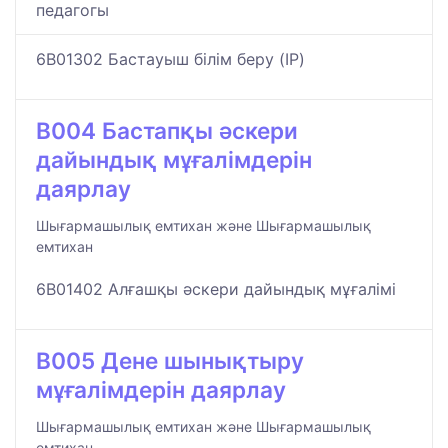
педагогы
6B01302 Бастауыш білім беру (IP)
B004 Бастапқы әскери
дайындық мұғалімдерін
даярлау
Шығармашылық емтихан және Шығармашылық
емтихан
6B01402 Алғашқы әскери дайындық мұғалімі
B005 Дене шынықтыру
мұғалімдерін даярлау
Шығармашылық емтихан және Шығармашылық
емтихан