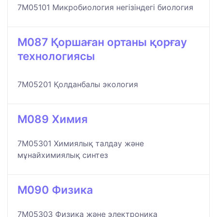
7M05101 Микробиология негізіндегі биология
M087 Қоршаған ортаны қорғау
технологиясы
7M05201 Қолданбалы экология
M089 Химия
7M05301 Химиялық талдау және
мұнайхимиялық синтез
M090 Физика
7M05303 Физика және электроника