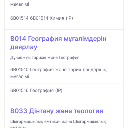
мұғалімі
6B01514 6B01514 Химия (IP)
B014 География мұғалімдерін
даярлау
Дүниежүзі тарихы және География
6B01510 География және тарих пәндерінің
мұғалімі
6B01516 География (IP)
B033 Дінтану және теология
Шығармашылық емтихан және Шығармашылық
емтихан