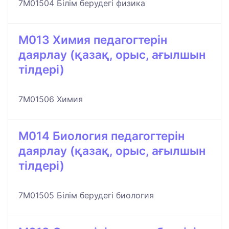
7M01504 Білім берудегі физика
M013 Химия педагогтерін
даярлау (қазақ, орыс, ағылшын
тілдері)
7M01506 Химия
M014 Биология педагогтерін
даярлау (қазақ, орыс, ағылшын
тілдері)
7M01505 Білім берудегі биология