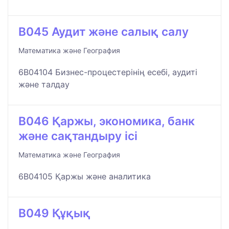
B045 Аудит және салық салу
Математика және География
6B04104 Бизнес-процестерінің есебі, аудиті
және талдау
B046 Қаржы, экономика, банк
және сақтандыру ісі
Математика және География
6B04105 Қаржы және аналитика
B049 Құқық