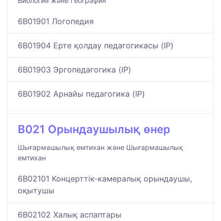
Биология және География
6B01901 Логопедия
6B01904 Ерте қолдау педагогикасы (IP)
6B01903 Эргопедагогика (IP)
6B01902 Арнайы педагогика (IP)
B021 Орындаушылық өнер
Шығармашылық емтихан және Шығармашылық
емтихан
6B02101 Концерттік-камералық орындаушы,
оқытушы
6B02102 Халық аспаптары