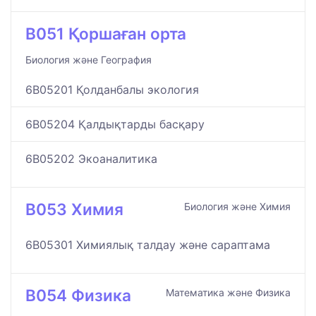
B051 Қоршаған орта
Биология және География
6B05201 Қолданбалы экология
6B05204 Қалдықтарды басқару
6B05202 Экоаналитика
B053 Химия
Биология және Химия
6B05301 Химиялық талдау және сараптама
B054 Физика
Математика және Физика