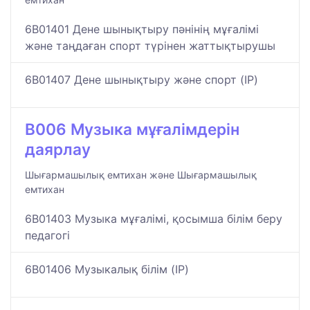
6B01401 Дене шынықтыру пәнінің мұғалімі
және таңдаған спорт түрінен жаттықтырушы
6B01407 Дене шынықтыру және спорт (IP)
B006 Музыка мұғалімдерін
даярлау
Шығармашылық емтихан және Шығармашылық
емтихан
6B01403 Музыка мұғалімі, қосымша білім беру
педагогі
6B01406 Музыкалық білім (IP)