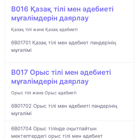
B016 Қазақ тілі мен әдебиеті
мұғалімдерін даярлау
Қазақ тілі және Қазақ әдебиеті
6B01701 Қазақ тілі мен әдебиет пәндерінің
мұғалімі
B017 Орыс тілі мен әдебиеті
мұғалімдерін даярлау
Орыс тілі және Орыс әдебиеті
6B01702 Орыс тілі мен әдебиеті пәндерінің
мұғалімі
6B01704 Орыс тілінде оқытпайтын
мектептердегі орыс тілі мен әдебиет