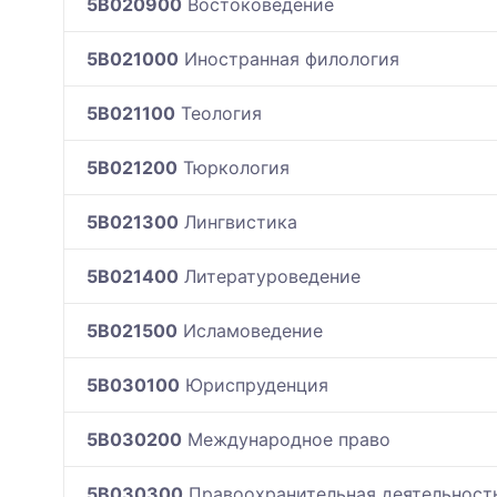
5B020900
Востоковедение
5B021000
Иностранная филология
5B021100
Теология
5B021200
Тюркология
5B021300
Лингвистика
5B021400
Литературоведение
5B021500
Исламоведение
5B030100
Юриспруденция
5B030200
Международное право
5B030300
Правоохранительная деятельност