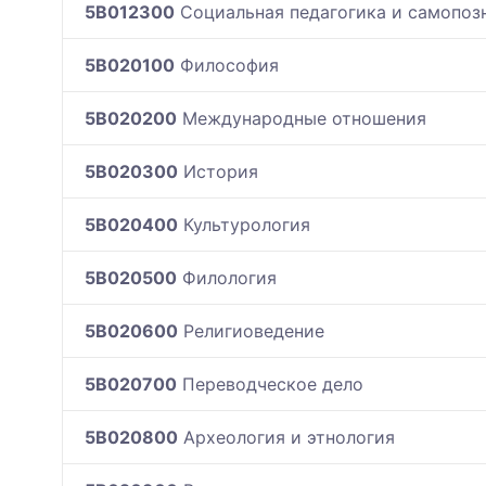
5B012300
Социальная педагогика и самопоз
5B020100
Философия
5B020200
Международные отношения
5B020300
История
5B020400
Культурология
5B020500
Филология
5B020600
Религиоведение
5B020700
Переводческое дело
5B020800
Археология и этнология