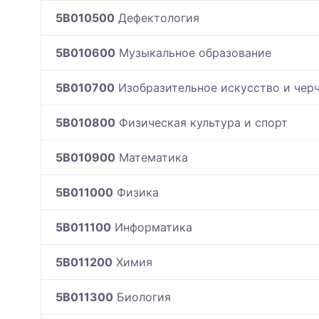
5B010500
Дефектология
5B010600
Музыкальное образование
5B010700
Изобразительное искусство и чер
5B010800
Физическая культура и спорт
5B010900
Математика
5B011000
Физика
5B011100
Информатика
5B011200
Химия
5B011300
Биология