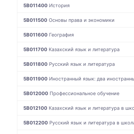
5B011400
История
5B011500
Основы права и экономики
5B011600
География
5B011700
Казахский язык и литература
5B011800
Русский язык и литература
5B011900
Иностранный язык: два иностранн
5B012000
Профессиональное обучение
5B012100
Казахский язык и литература в шк
5B012200
Русский язык и литература в школ