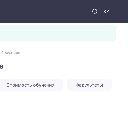
KZ
 И Бизнесе
е
Стоимость обучения
Факультеты