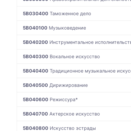
5B030400
Таможенное дело
5B040100
Музыковедение
5B040200
Инструментальное исполнительст
5B040300
Вокальное искусство
5B040400
Традиционное музыкальное искус
5B040500
Дирижирование
5B040600
Режиссура*
5B040700
Актерское искусство
5B040800
Искусство эстрады