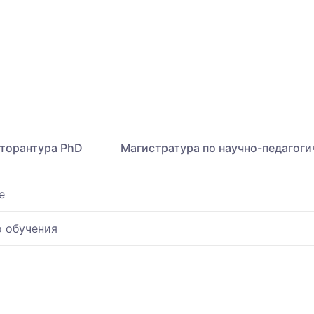
торантура PhD
Магистратура по научно-педагог
е
о обучения