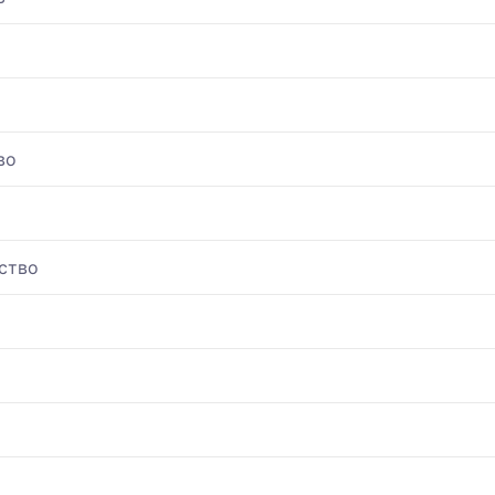
во
ство