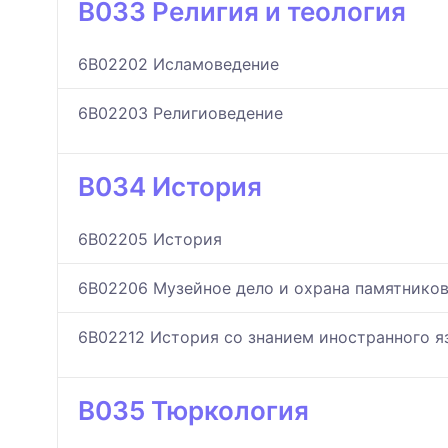
B033 Религия и теология
6B02202 Исламоведение
6B02203 Религиоведение
B034 История
6B02205 История
6B02206 Музейное дело и охрана памятнико
6B02212 История со знанием иностранного я
B035 Тюркология