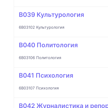
B039 Культурология
6B03102 Культурология
B040 Политология
6B03106 Политология
B041 Психология
6B03107 Психология
B042 Журналистика и репор