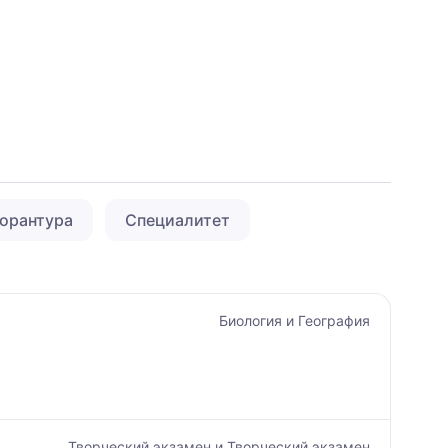
орантура
Специалитет
Биология и География
Творческий экзамен и Творческий экзамен