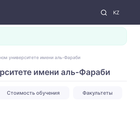
KZ
ном университете имени аль-Фараби
рситете имени аль-Фараби
Стоимость обучения
Факультеты