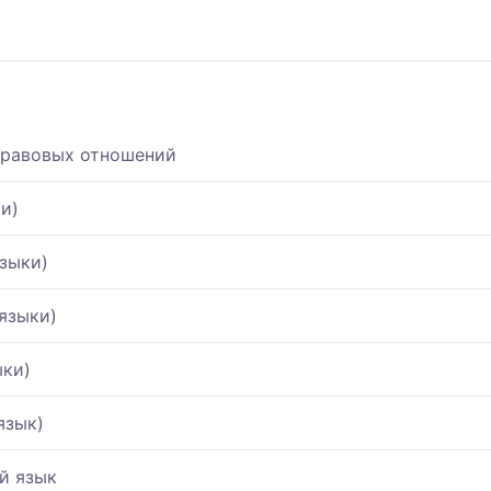
правовых отношений
и)
зыки)
языки)
ыки)
язык)
й язык