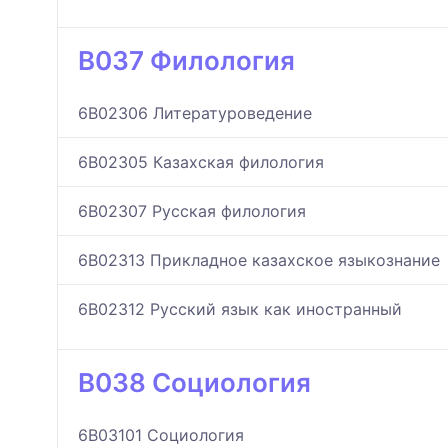
B037 Филология
6B02306 Литературоведение
6B02305 Казахская филология
6B02307 Русская филология
6B02313 Прикладное казахское языкознание
6B02312 Русский язык как иностранный
B038 Социология
6B03101 Социология