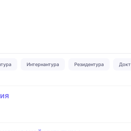
атура
Интернантура
Резидентура
Докт
гия