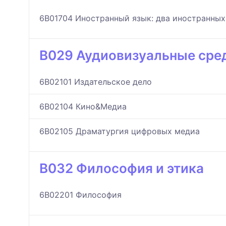
6B01704 Иностранный язык: два иностранных
B029 Аудиовизуальные сред
6B02101 Издательское дело
6B02104 Кино&Медиа
6B02105 Драматургия цифровых медиа
B032 Философия и этика
6B02201 Философия